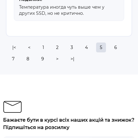
Температура иногда чуть выше чем у
других SSD, но не критично.
|<
<
1
2
3
4
5
6
7
8
9
>
>|
Бажаєте бути в курсі всіх наших акцій та знижок?
Підпишіться на розсилку