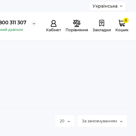
Українська
0
800 311 307
ний дзвінок
Кабінет
Порівняння
Закладки
Кошик
20
За замовчуванням