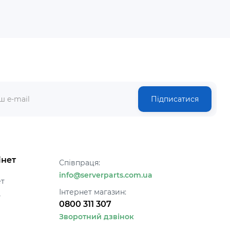
Підписатися
інет
Співпраця:
info@serverparts.com.ua
ет
Інтернет магазин:
ь
0800 311 307
Зворотний дзвінок