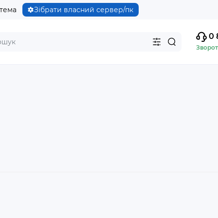
стема
Зібрати власний сервер/пк
0 
Зворот