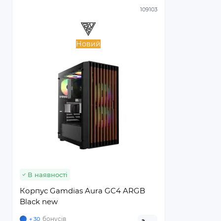
109103
Новий
В наявності
Корпус Gamdias Aura GC4 ARGB
Black new
бонусів
+ 30