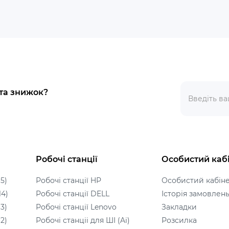
 та знижок?
Робочі станції
Особистий каб
5)
Робочі станції HP
Особистий кабін
14)
Робочі станції DELL
Історія замовлен
3)
Робочі станції Lenovo
Закладки
2)
Робочі станціі для ШІ (Ai)
Розсилка