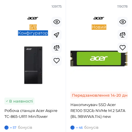
109175
119078
Б/В
Новий
Конфігуратор
Передзамовлення 14-20 днів
В наявності
Накопичувач SSD Acer
Робоча станція Acer Aspire
RE100 512Gb NVMe M.2 SATA
TC-865-UR11 MiniTower
(BL.9BWWA.114) new
бонусів
бонусів
+ 57
+ 46