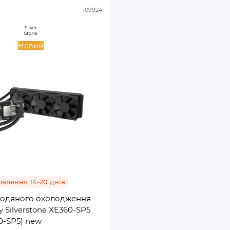
109924
Новий
влення 14-20 днів
водяного охолодження
 Silverstone XE360-SP5
0-SP5) new