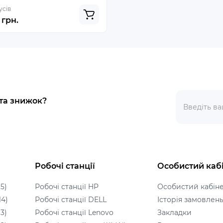
усів
 грн.
 та знижок?
Робочі станції
Особистий каб
5)
Робочі станції HP
Особистий кабін
14)
Робочі станції DELL
Історія замовлен
3)
Робочі станції Lenovo
Закладки