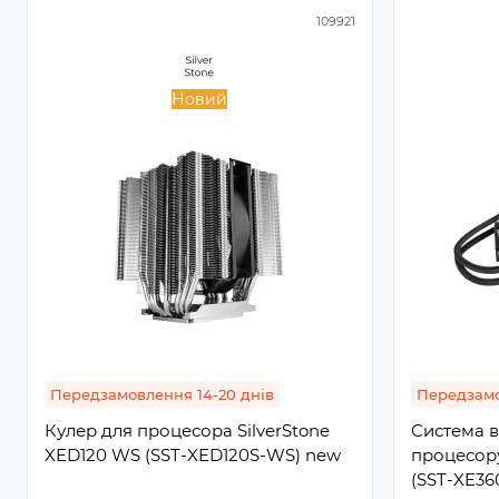
109921
Новий
Передзамовлення 14-20 днів
Передзамо
Кулер для процесора SilverStone
Система 
XED120 WS (SST-XED120S-WS) new
процесору
(SST-XE36