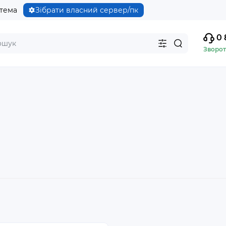
стема
Зібрати власний сервер/пк
0 
Зворот