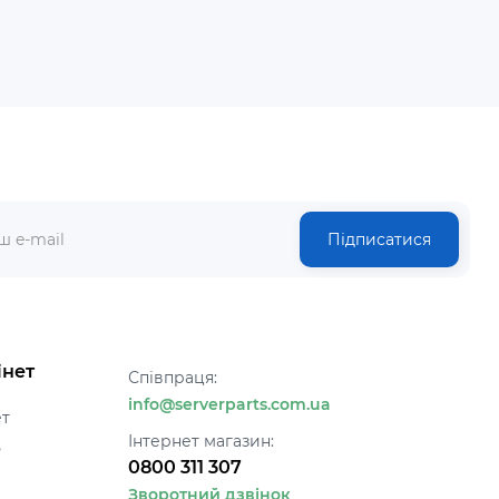
Підписатися
інет
Співпраця:
info@serverparts.com.ua
ет
Інтернет магазин:
ь
0800 311 307
Зворотний дзвінок