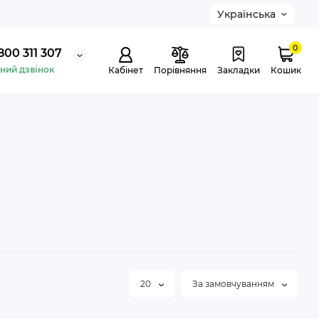
Українська
0
800 311 307
ний дзвінок
Кабінет
Порівняння
Закладки
Кошик
20
За замовчуванням