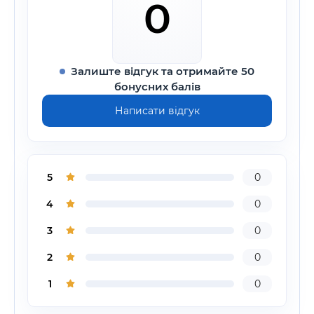
0
Залиште відгук та отримайте 50
бонусних балів
Написати відгук
5
0
4
0
3
0
2
0
1
0