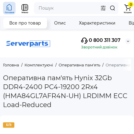
0
Головна
Меню
Кошик
Все про товар
Опис
Характеристики
Ві
0 800 311 307
Зворотний дзвінок
Головна
Комплектуючі
Оперативна пам'ять
Оперативна п
Оперативна пам'ять Hynix 32Gb
DDR4-2400 PC4-19200 2Rx4
(HMA84GL7AFR4N-UH) LRDIMM ECC
Load-Reduced
Б/В