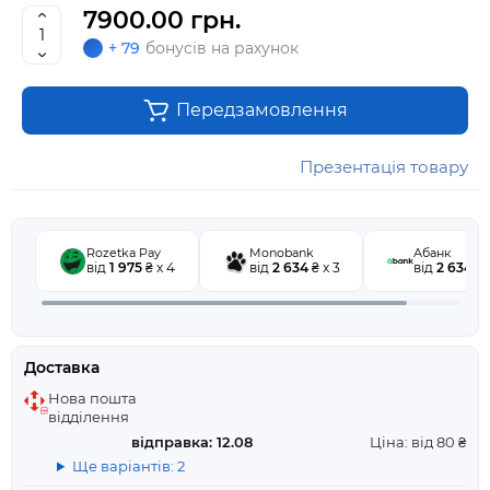
7900.00 грн.
+ 79
бонусів на рахунок
Передзамовлення
Презентація товару
Rozetka Pay
Monobank
Абанк
від
1 975
₴ x 4
від
2 634
₴ x 3
від
2 634
₴ 
Доставка
Нова пошта
відділення
відправка: 12.08
Ціна: від 80 ₴
Ще варіантів: 2