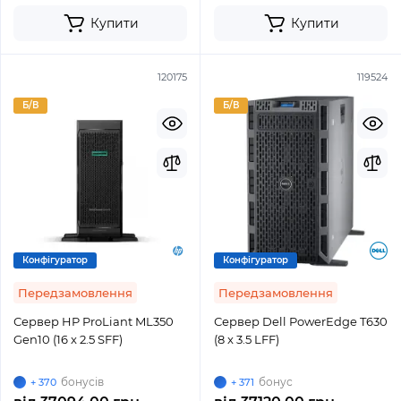
Купити
Купити
120175
119524
Б/В
Б/В
Конфігуратор
Конфігуратор
Передзамовлення
Передзамовлення
Сервер HP ProLiant ML350
Сервер Dell PowerEdge T630
Gen10 (16 x 2.5 SFF)
(8 x 3.5 LFF)
бонусів
бонус
+ 370
+ 371