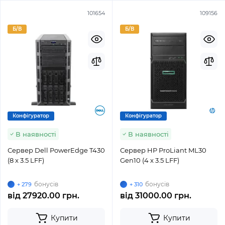
101654
109156
Б/В
Б/В
Конфігуратор
Конфігуратор
В наявності
В наявності
Сервер Dell PowerEdge T430
Сервер HP ProLiant ML30
(8 x 3.5 LFF)
Gen10 (4 x 3.5 LFF)
бонусів
бонусів
+ 279
+ 310
від
27920.00 грн.
від
31000.00 грн.
Купити
Купити