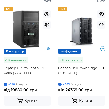
101673
141656
Б/В
Б/В
Конфігуратор
Конфігуратор
В наявності
В наявності
Сервер HP ProLiant ML30
Сервер Dell PowerEdge T620
Gen9 (4 x 3.5 LFF)
(16 x 2.5 SFF)
бонусів
бонуси
+ 198
+ 243
від
19880.00 грн.
від
24369.00 грн.
Купити
Купити