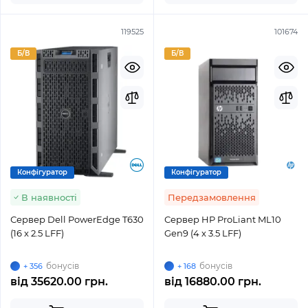
119525
101674
Б/В
Б/В
Конфігуратор
Конфігуратор
В наявності
Передзамовлення
Сервер Dell PowerEdge T630
Сервер HP ProLiant ML10
(16 x 2.5 LFF)
Gen9 (4 x 3.5 LFF)
бонусів
бонусів
+ 356
+ 168
від
35620.00 грн.
від
16880.00 грн.