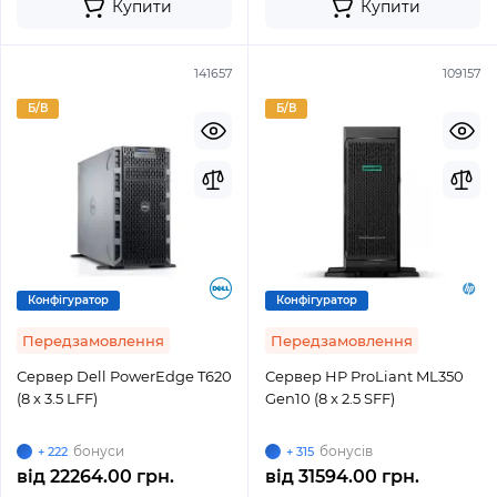
Купити
Купити
141657
109157
Б/В
Б/В
Конфігуратор
Конфігуратор
Передзамовлення
Передзамовлення
Сервер Dell PowerEdge T620
Сервер HP ProLiant ML350
(8 x 3.5 LFF)
Gen10 (8 x 2.5 SFF)
бонуси
бонусів
+ 222
+ 315
від
22264.00 грн.
від
31594.00 грн.