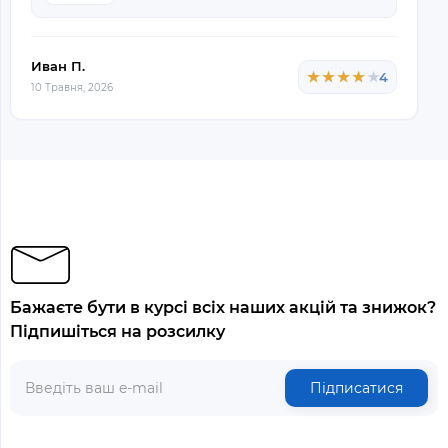
Иван П.
★★★★★
★★★★★
4
10 Травня, 2026
Бажаєте бути в курсі всіх наших акцій та знижок?
Підпишіться на розсилку
Підписатися