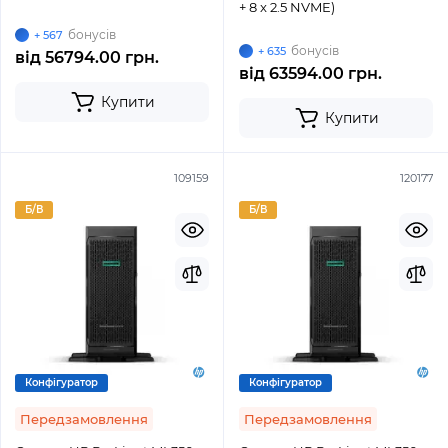
+ 8 x 2.5 NVME)
бонусів
+ 567
бонусів
+ 635
від
56794.00 грн.
від
63594.00 грн.
Купити
Купити
109159
120177
Б/В
Б/В
Конфігуратор
Конфігуратор
Передзамовлення
Передзамовлення