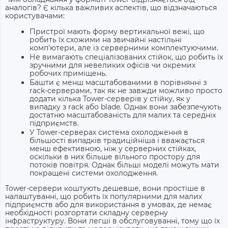
аналогів? Є кілька важливих аспектів, що відзначаються
користувачами:
Пристрої мають форму вертикальної вежі, що
робить їх схожими на звичайні настільні
комп'ютери, але із серверними комплектуючими.
Не вимагають спеціалізованих стійок, що робить їх
зручними для невеликих офісів чи окремих
робочих приміщень.
Башти є менш масштабованими в порівнянні з
rack-серверами, так як не завжди можливо просто
додати кілька Tower-серверів у стійку, як у
випадку з rack або blade. Однак вони забезпечують
достатню масштабованість для малих та середніх
підприємств.
У Tower-серверах система охолодження в
більшості випадків традиційніша і вважається
менш ефективною, ніж у серверних стійках,
оскільки в них більше вільного простору для
потоків повітря. Однак більші моделі можуть мати
покращені системи охолодження.
Tower-сервери коштують дешевше, вони простіше в
налаштуванні, що робить їх популярними для малих
підприємств або для використання в умовах, де немає
необхідності розгортати складну серверну
інфраструктуру. Вони легші в обслуговуванні, тому що їх