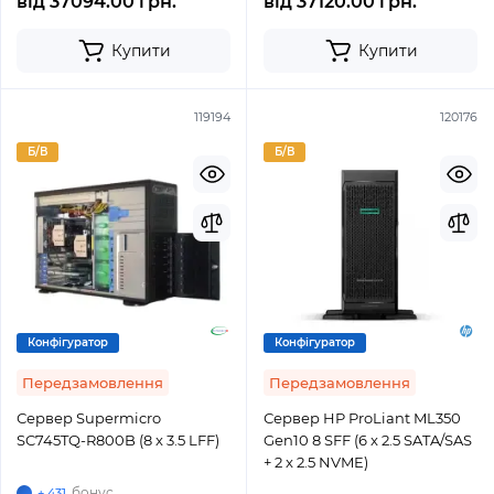
від
37094.00 грн.
від
37120.00 грн.
Купити
Купити
119194
120176
Б/В
Б/В
Конфігуратор
Конфігуратор
Передзамовлення
Передзамовлення
Сервер Supermicro
Сервер HP ProLiant ML350
SC745TQ-R800B (8 x 3.5 LFF)
Gen10 8 SFF (6 x 2.5 SATA/SAS
+ 2 x 2.5 NVME)
бонус
+ 431