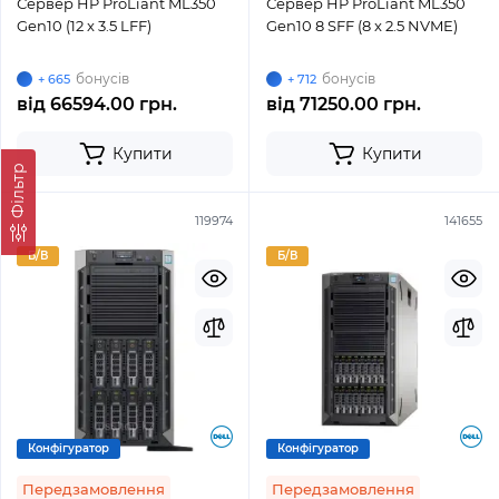
Сервер HP ProLiant ML350
Сервер HP ProLiant ML350
Gen10 (12 x 3.5 LFF)
Gen10 8 SFF (8 x 2.5 NVME)
бонусів
бонусів
+ 665
+ 712
від
66594.00 грн.
від
71250.00 грн.
Купити
Купити
Фільтр
119974
141655
Б/В
Б/В
Конфігуратор
Конфігуратор
Передзамовлення
Передзамовлення