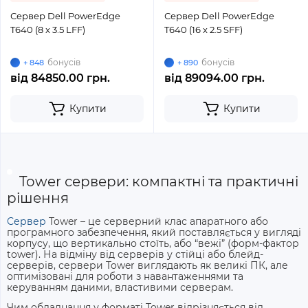
Сервер Dell PowerEdge
Сервер Dell PowerEdge
T640 (8 x 3.5 LFF)
T640 (16 x 2.5 SFF)
бонусів
бонусів
+ 848
+ 890
від
84850.00 грн.
від
89094.00 грн.
Купити
Купити
Tower сервери: компактні та практичні
рішення
Сервер
Tower
– це серверний клас апаратного або
програмного забезпечення, який поставляється у вигляді
корпусу, що вертикально стоїть, або “вежі” (форм-фактор
tower). На відміну від серверів у стійці або блейд-
серверів, сервери Tower виглядають як великі ПК, але
оптимізовані для роботи з навантаженнями та
керуванням даними, властивими серверам.
Чим обладнання у форматі Tower відрізняється від