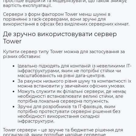
простіше відкрити та модернізувати, що також знижує
вартість експлуатації.
Сервери з форм фактором Tower
менш шумні в
порівнянні з rack-серверами, вони зручні для
використання в офісах без виділених серверних кімнат.
Де зручно використовувати сервер
Tower
Купити сервер типу Tower
можна для застосування за
різних обставин:
Ідеально підходять для компаній із невеликими ІТ-
інфраструктурами, яким не потрібні стійки чи
масштабованість на рівні дата-центрів.
За рахунок низького рівня шуму та компактності їх
можна встановити у звичайних офісних умовах.
Можуть служити як філіальні сервери, де немає
необхідності встановлювати великі стійки, але
потрібна локальна серверна потужність.
Зручні для розробників та ІТ-фахівців, яким
потрібно протестувати серверні рішення без
необхідності використання складної
інфраструктури.
Tower сервери – це зручне та бюджетне рішення для
організацій, яким потрібне надійне серверне