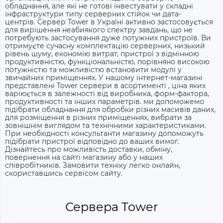
обладнання, але які не готові інвестувати у складні
інфраструктури типу серверних стійок чи дата-
центрів.
Сервер Tower в Україні
активно застосовується
для вирішення неабиякого спектру завдань, що не
потребують застосування дуже потужних пристроїв. Ви
отримуєте сучасну комплектацію серверних, низький
рівень шуму, економію витрат, пристрої з відмінною
продуктивністю, функціональністю, порівняно високою
потужністю та можливістю встановити модулі у
звичайних приміщеннях. У нашому інтернет-магазині
представлені
Tower сервери
в асортименті
, ціна
яких
варіюється в залежності від виробника, форм-фактора,
продуктивності та інших параметрів. ми допоможемо
підібрати обладнання для обробки різних масивів даних,
для розміщення в різних приміщеннях, вибрати за
зовнішнім виглядом та технічними характеристиками.
При необхідності консультанти магазину допоможуть
підібрати пристрої відповідно до ваших вимог.
Дізнайтесь про можливість доставки, обміну,
повернення на сайті магазину або у наших
співробітників. Замовити техніку легко онлайн,
скориставшись сервісом сайту.
Сервера Tower