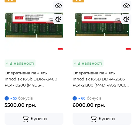
В наявності
В наявності
Оперативна пам'ять
Оперативна пам'ять
Innodisk 16Gb DDR4-2400
Innodisk 16GB DDR4-2666
PC4-19200 (M4DS-
PC4-21300 (M4DI-AGS1QC0K)
AGS1QC0J-B) SODIMM ECC
SODIMM ECC Small Outline
Small Outline
бонусів
бонусів
+ 55
+ 60
5500.00 грн.
6000.00 грн.
Купити
Купити