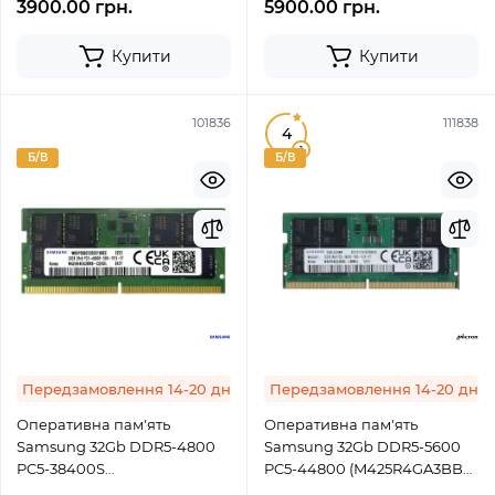
3900.00 грн.
5900.00 грн.
Купити
Купити
101836
111838
4
1
Б/В
Б/В
Передзамовлення 14-20 днів
Передзамовлення 14-20 днів
Оперативна пам'ять
Оперативна пам'ять
Samsung 32Gb DDR5-4800
Samsung 32Gb DDR5-5600
PC5-38400S
PC5-44800 (M425R4GA3BB0-
(M425R4GA3BB0-CQK)
CWM) SODIMM Non-ECC