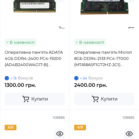
В наявності
В наявності
Оперативна пам'ять ADATA
Оперативна пам'ять Micron
4Gb DDR4-2400 PC4-19200
8Gb DDR4-2133 PC4-17000
(AD4B2400W4G17-B)
(MTA18ASF1G72HZ-2G1)
SODIMM ECC Small Outline
SODIMM ECC Small Outline
бонусів
бонуси
+ 13
+ 24
1300.00 грн.
2400.00 грн.
Купити
Купити
108886
108885
Б/В
Б/В