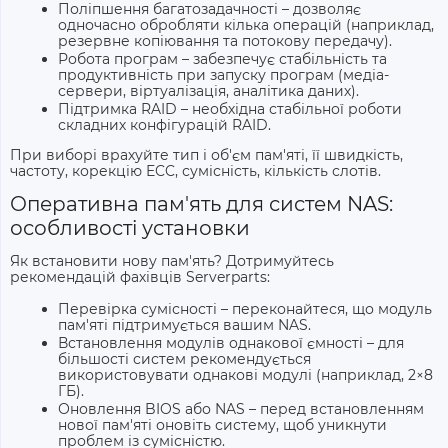
Поліпшення багатозадачності – дозволяє
одночасно обробляти кілька операцій (наприклад,
резервне копіювання та потокову передачу).
Робота програм – забезпечує стабільність та
продуктивність при запуску програм (медіа-
сервери, віртуалізація, аналітика даних).
Підтримка RAID – необхідна стабільної роботи
складних конфігурацій RAID.
При виборі врахуйте тип і об'єм пам'яті, її швидкість,
частоту, корекцію ECC, сумісність, кількість слотів.
Оперативна пам'ять для систем NAS:
особливості установки
Як встановити нову пам'ять? Дотримуйтесь
рекомендацій фахівців Serverparts:
Перевірка сумісності – переконайтеся, що модуль
пам'яті підтримується вашим NAS.
Встановлення модулів однакової ємності – для
більшості систем рекомендується
використовувати однакові модулі (наприклад, 2×8
ГБ).
Оновлення BIOS або NAS – перед встановленням
нової пам'яті оновіть систему, щоб уникнути
проблем із сумісністю.