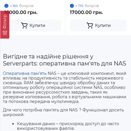
SODIMM ECC Small Outline
Small Outline
бонусів
бонусів
+ 160
+ 170
16000.00 грн.
17000.00 грн.
Фільтр
Купити
Купити
Вигідне та надійне рішення у
Serverparts: оперативна пам'ять для NAS
Оперативна пам'ять
NAS
– це ключовий компонент, який
впливає на продуктивність та стабільність мережевого
сховища. RAM забезпечує швидку обробку даних та
оптимальну роботу операційної системи NAS, особливо
при виконанні ресурсомістких завдань, таких як
резервне копіювання, робота з віртуальними машинами
та потокова передача мультимедіа.
Для чого потрібна
пам'ять для NAS
? Функціонал досить
широкий:
Кешування даних – прискорює доступ до часто
використовуваних файлів.