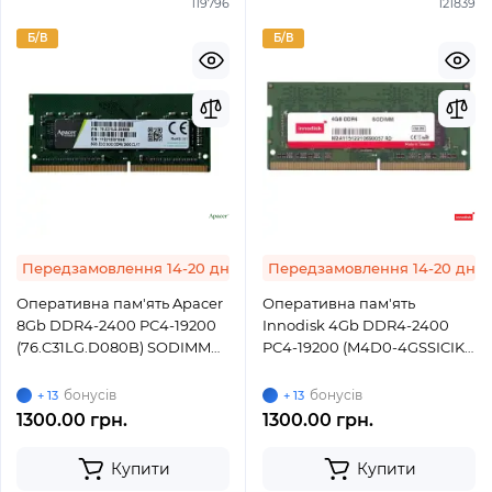
119796
121839
Б/В
Б/В
Передзамовлення 14-20 днів
Передзамовлення 14-20 днів
Оперативна пам'ять Apacer
Оперативна пам'ять
8Gb DDR4-2400 PC4-19200
Innodisk 4Gb DDR4-2400
(76.C31LG.D080B) SODIMM
PC4-19200 (M4D0-4GSSICIK)
ECC Small Outline
SODIMM ECC Small Outline
бонусів
бонусів
+ 13
+ 13
1300.00 грн.
1300.00 грн.
Купити
Купити