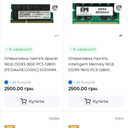
В наявності
В наявності
Оперативна пам'ять Apacer
Оперативна пам'ять
16Gb DDR3-1600 PC3-12800
Intelligent Memory 16Gb
(75.DA4F8.G000C) SODIMM
DDR3-1600 PC3-12800
ECC Small Outline
(IMM2G72D3LSOD8AG-C125)
SODIMM ECC Sm
бонусів
бонусів
+ 25
+ 25
2500.00 грн.
2500.00 грн.
Купити
Купити
106884
121841
Б/В
Б/В