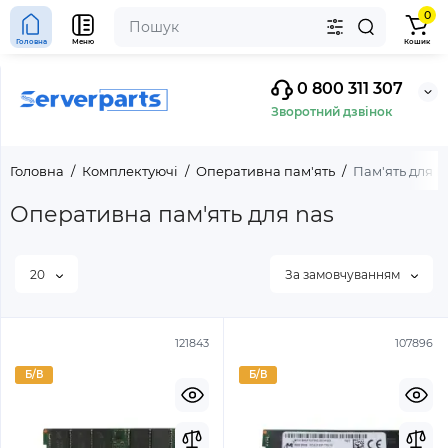
0
Головна
Меню
Кошик
0 800 311 307
Зворотний дзвінок
Головна
Комплектуючі
Оперативна пам'ять
Пам'ять для 
Оперативна пам'ять для nas
20
За замовчуванням
121843
107896
Б/В
Б/В