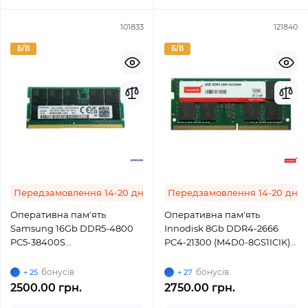
101833
121840
Б/В
Б/В
Передзамовлення 14-20 днів
Передзамовлення 14-20 днів
Оперативна пам'ять
Оперативна пам'ять
Samsung 16Gb DDR5-4800
Innodisk 8Gb DDR4-2666
PC5-38400S
PC4-21300 (M4D0-8GS1ICIK)
(M426R2GA3BB0-CQK)
SODIMM ECC Small Outline
SODIMM ECC Small Outline
бонусів
бонусів
+ 25
+ 27
2500.00 грн.
2750.00 грн.