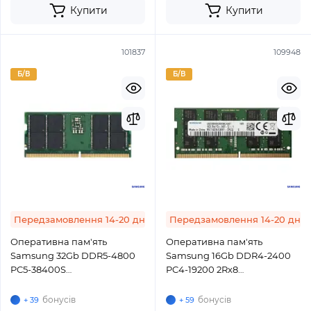
Купити
Купити
101837
109948
Б/В
Б/В
Передзамовлення 14-20 днів
Передзамовлення 14-20 днів
Оперативна пам'ять
Оперативна пам'ять
Samsung 32Gb DDR5-4800
Samsung 16Gb DDR4-2400
PC5-38400S
PC4-19200 2Rx8
(M426R4GA3BB0-CQK)
(M474A2K43BB1-CRC)
SODIMM ECC Small Outline
SODIMM ECC Small Outline
бонусів
бонусів
+ 39
+ 59