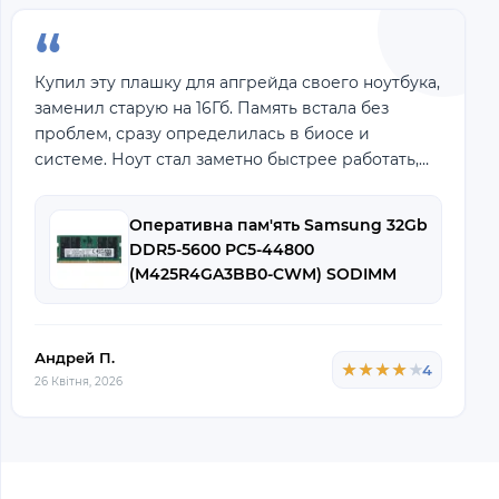
“
Купил эту плашку для апгрейда своего ноутбука,
заменил старую на 16Гб. Память встала без
проблем, сразу определилась в биосе и
системе. Ноут стал заметно быстрее работать,
особенно это чувствуется в многозадачности и
при
Оперативна пам'ять Samsung 32Gb
DDR5-5600 PC5-44800
(M425R4GA3BB0-CWM) SODIMM
Non-ECC Small Outline
Андрей П.
★★★★★
★★★★★
4
26 Квітня, 2026