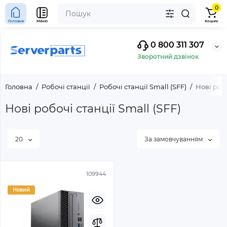
0
Головна
Меню
Кошик
0 800 311 307
Зворотний дзвінок
Головна
Робочі станції
Робочі станції Small (SFF)
Нові робо
Нові робочі станції Small (SFF)
20
За замовчуванням
109944
Новий