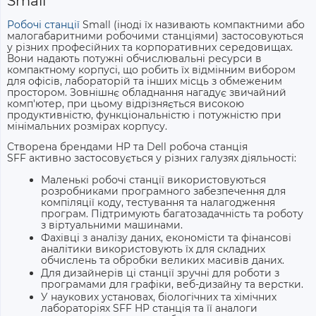
Small
Робочі станції
Small (іноді їх називають компактними або
малогабаритними робочими станціями) застосовуються
у різних професійних та корпоративних середовищах.
Вони надають потужні обчислювальні ресурси в
компактному корпусі, що робить їх відмінним вибором
для офісів, лабораторій та інших місць з обмеженим
простором. Зовнішнє обладнання нагадує звичайний
комп'ютер, при цьому відрізняється високою
продуктивністю, функціональністю і потужністю при
мінімальних розмірах корпусу.
Створена брендами HP та
Dell робоча станція
SFF
активно застосовується у різних галузях діяльності:
Маленькі робочі станції використовуються
розробниками програмного забезпечення для
компіляції коду, тестування та налагодження
програм. Підтримують багатозадачність та роботу
з віртуальними машинами.
Фахівці з аналізу даних, економісти та фінансові
аналітики використовують їх для складних
обчислень та обробки великих масивів даних.
Для дизайнерів ці станції зручні для роботи з
програмами для графіки, веб-дизайну та верстки.
У наукових установах, біологічних та хімічних
лабораторіях
SFF HP станція
та її аналоги