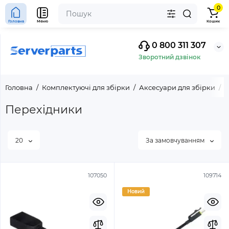
0
Головна
Меню
Кошик
0 800 311 307
Зворотний дзвінок
Головна
Комплектуючі для збірки
Аксесуари для збірки
П
Перехідники
20
За замовчуванням
107050
109714
Новий