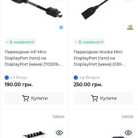
В наявності
В наявності
Перехідник HP Mini
Перехідник Nvidia Mini
DisplayPort (тато) на
DisplayPort (тато) на
DisplayPort (мама) (703216-
DisplayPort (мама) (030-
001 / 708463-001)
0705-000) new
бонус
бонуси
+ 1
+ 2
190.00 грн.
250.00 грн.
Купити
Купити
109024
109029