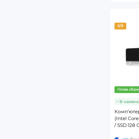
Б/В
Готова збірк
В наявно
Комп'ютер
(Intel Cor
/ SSD 128 