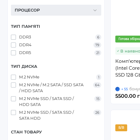
ПРОЦЕСОР
ТИП ПАМ'ЯТІ
DDR3
6
Готова збірк
DDR4
79
В наявно
DDR5
21
Комп'ютер
ТИП ДИСКА
(Intel Cor
SSD 128 G
M.2 NVMe
1
M.2 NVMe / M.2 SATA / SSD SATA
64
бонус
+ 55
/ HDD SATA
5500.00 г
M.2 NVMe SSD / SATA SSD /
15
HDD SATA
M.2 NVMe SSD / SATA SSD /
26
SATA HDD
Б/В
СТАН ТОВАРУ