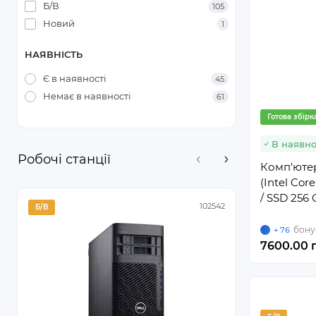
Б/В
105
Новий
1
НАЯВНІСТЬ
Є в наявності
45
Немає в наявності
61
Готова збірк
В наявно
Робочі станції
Комп'ютер
(Intel Cor
/ SSD 256 
102542
Б/В
Б/В
бону
+ 76
7600.00 г