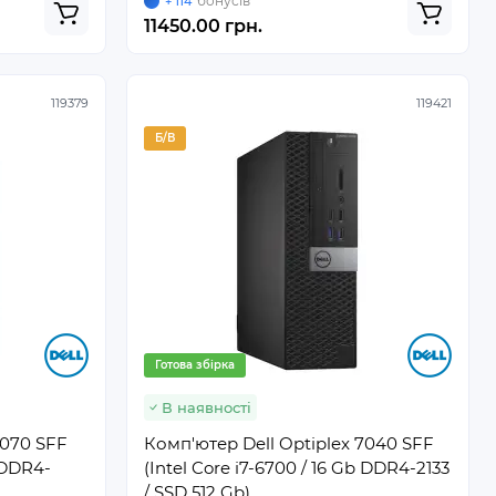
бонусів
+ 114
11450.00 грн.
119379
119421
Б/В
Готова збірка
В наявності
3070 SFF
Комп'ютер Dell Optiplex 7040 SFF
b DDR4-
(Intel Core i7-6700 / 16 Gb DDR4-2133
/ SSD 512 Gb)