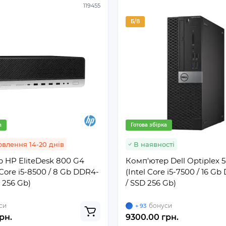
119455
Б/В
а
Готова збірка
влення 14-20 днів
В наявності
 HP EliteDesk 800 G4
Комп'ютер Dell Optiplex 
 Core i5-8500 / 8 Gb DDR4-
(Intel Core i5-7500 / 16 G
 256 Gb)
/ SSD 256 Gb)
си
бонуси
+ 93
рн.
9300.00 грн.