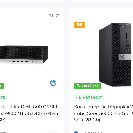
119457
Б/В
а
Готова збірка
сті
В наявності
 HP EliteDesk 800 G5 SFF
Комп'ютер Dell Optiplex 
e i3-9100 / 8 Gb DDR4-2666
(Intel Core i3-9100 / 8 Gb 
Gb)
SSD 128 Gb)