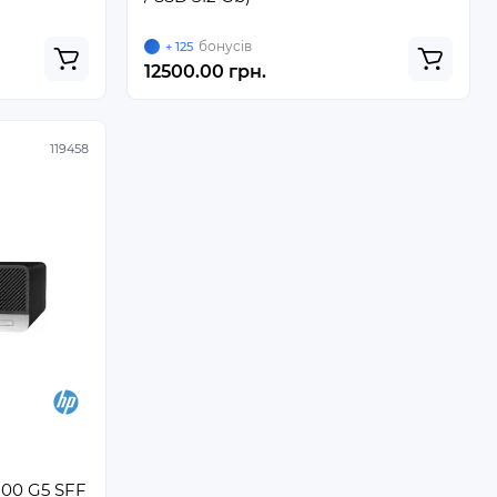
бонусів
+ 125
12500.00 грн.
119458
800 G5 SFF