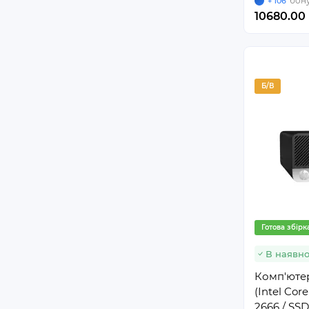
бону
+ 106
10680.00 
Б/В
Готова збірк
В наявно
Комп'ютер
(Intel Cor
2666 / SSD