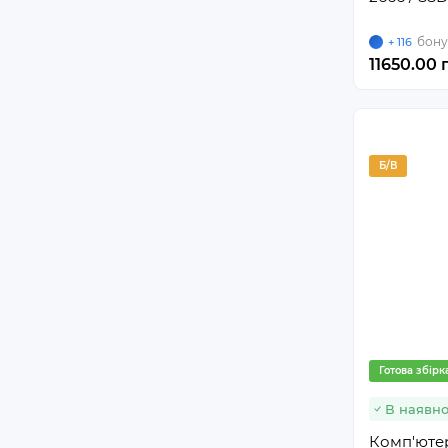
бону
+ 116
11650.00 
Б/В
Готова збірк
В наявно
Комп'ютер