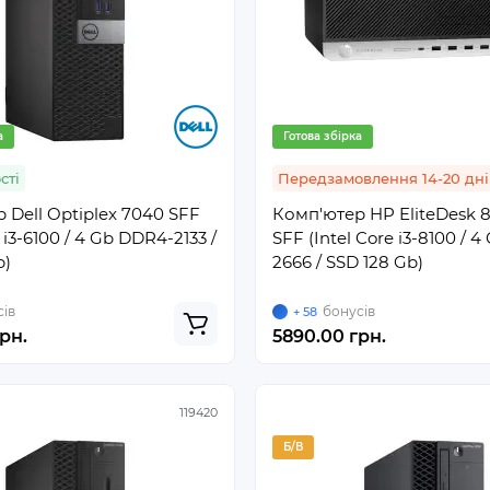
а
Готова збірка
сті
Передзамовлення 14-20 дні
 Dell Optiplex 7040 SFF
Комп'ютер HP EliteDesk 
e i3-6100 / 4 Gb DDR4-2133 /
SFF (Intel Core i3-8100 / 
b)
2666 / SSD 128 Gb)
ів
бонусів
+ 58
рн.
5890.00 грн.
119420
Б/В