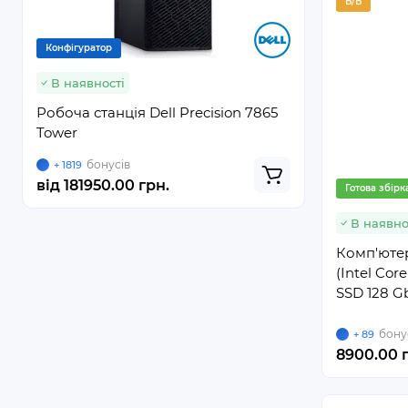
Б/В
Конфігуратор
Конфігурато
В наявності
В наявно
Робоча станція Dell Precision 7865
Робоча ста
Tower
бонусів
бону
+ 1819
+ 171
від
181950.00 грн.
від
17120.
Готова збірк
В наявно
Комп'ютер
(Intel Cor
SSD 128 G
бону
+ 89
8900.00 г