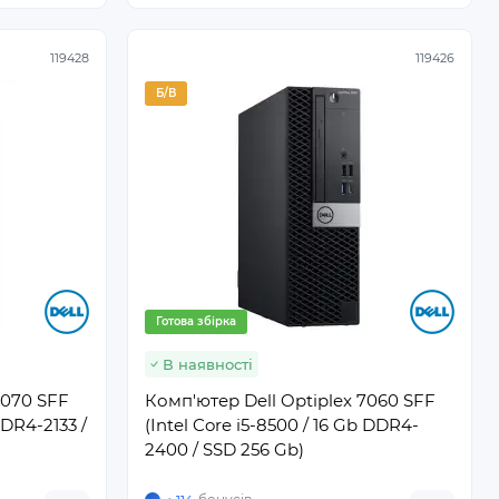
119428
119426
Б/В
Готова збірка
В наявності
7070 SFF
Комп'ютер Dell Optiplex 7060 SFF
DDR4-2133 /
(Intel Core i5-8500 / 16 Gb DDR4-
2400 / SSD 256 Gb)