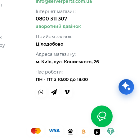
info@serverparts.com.ua
ет
Інтернет магазин:
ь
0800 311 307
Зворотний дзвінок
Прийом заявок:
к
Цілодобово
ру
Адреса магазину:
м. Київ, вул. Кониського, 26
Час роботи:
ПН - ПТ з 10:00 до 18:00