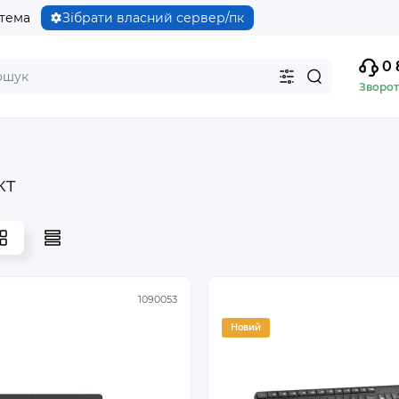
стема
Зібрати власний сервер/пк
0 
Зворот
кт
1090053
Новий