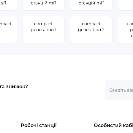
 sff
станцій mff
станцій mff
ompact
compact
compact
па
generation 1
generation 2
р
 та знижок?
Робочі станції
Особистий каб