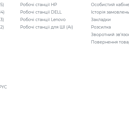
5)
Робочі станції HP
Особистий кабін
14)
Робочі станції DELL
Історія замовлен
3)
Робочі станції Lenovo
Закладки
2)
Робочі станціі для ШІ (Ai)
Розсилка
Зворотний зв’язо
Повернення това
PYC