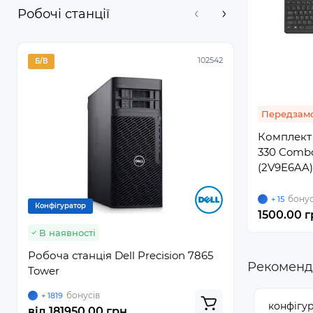
Робочі станції
102542
Б/В
Б/В
Передзамо
Комплект 
330 Combo
(2V9E6AA
бонус
+ 15
Конфігуратор
Конфігурато
1500.00 г
В наявності
В наявно
Робоча станція Dell Precision 7865
Робоча ста
Рекомендо
Tower
бонусів
бону
+ 1819
+ 171
конфігу
від
181950.00 грн.
від
17120.