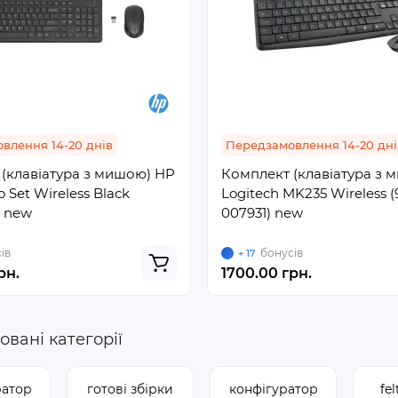
101584
Б/В
влення 14-20 днів
Передзамовлення 14-20 дні
(клавіатура з мишою) HP
Комплект (клавіатура з 
 Set Wireless Black
Logitech MK235 Wireless (
) new
007931) new
ів
бонусів
+ 17
р
Конфігуратор
рн.
1700.00 грн.
сті
В наявності
нція Dell Precision T7910
Робоча станція Dell Preci
вані категорії
с
бонусів
+ 150
ратор
готові збірки
конфігуратор
fe
00 грн.
від
15020.00 грн.