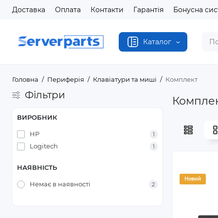
Доставка
Оплата
Контакти
Гарантія
Бонусна си
Каталог
Головна
Периферія
Клавіатури та миші
Комплект
Фільтри
Компле
ВИРОБНИК
HP
1
Logitech
1
НАЯВНІСТЬ
Новий
Немає в наявності
2