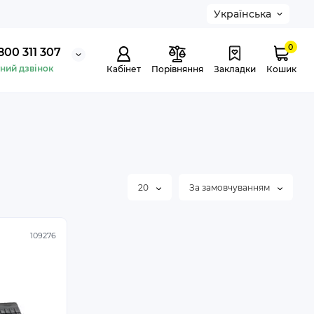
Українська
0
800 311 307
ний дзвінок
Кабінет
Порівняння
Закладки
Кошик
20
За замовчуванням
109276