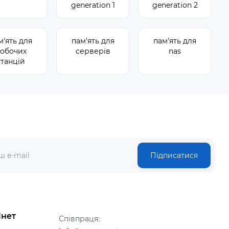
generation 1
generation 2
м'ять для
пам'ять для
пам'ять для
обочих
серверів
nas
станцій
Підписатися
інет
Співпраця: