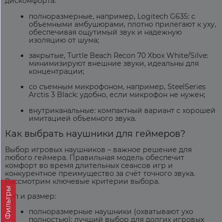
дискомфорта:
полноразмерные, например, Logitech G635: с
объемными амбушюрами, плотно прилегают к уху,
обеспечивая ощутимый звук и надежную
изоляцию от шума;
закрытые, Turtle Beach Recon 70 Xbox White/Silve:
минимизируют внешние звуки, идеальны для
концентрации;
со съемным микрофоном, например, SteelSeries
Arctis 3 Black: удобно, если микрофон не нужен;
внутриканальные: компактный вариант с хорошей
имитацией объемного звука.
Как выбрать
наушники для геймеров
?
Выбор игровых наушников – важное решение для
любого
геймера
. Правильная модель обеспечит
комфорт во время длительных сеансов
игр
и
конкурентное преимущество за счёт точного звука.
Рассмотрим ключевые критерии выбора.
Фильтры
Тип и размер:
полноразмерные наушники (охватывают ухо
полностью): лучший выбор для долгих игровых