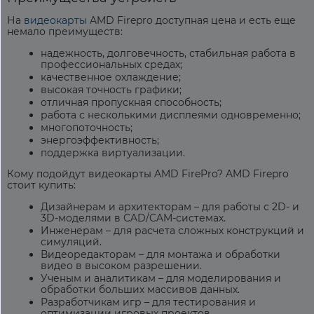
На
видеокарты
AMD Firepro
доступная
цена
и есть еще
немало преимуществ:
надежность, долговечность, стабильная работа в
профессиональных средах;
качественное охлаждение;
высокая точность графики;
отличная пропускная способность;
работа с несколькими дисплеями одновременно;
многопоточность;
энергоэффективность;
поддержка виртуализации.
Кому подойдут видеокарты AMD FirePro?
AMD Firepro
стоит
купить
:
Дизайнерам и архитекторам – для работы с 2D- и
3D-моделями в CAD/CAM-системах.
Инженерам – для расчета сложных конструкций и
симуляций.
Видеоредакторам – для монтажа и обработки
видео в высоком разрешении.
Ученым и аналитикам – для моделирования и
обработки больших массивов данных.
Разработчикам игр – для тестирования и
оптимизации игровых проектов.