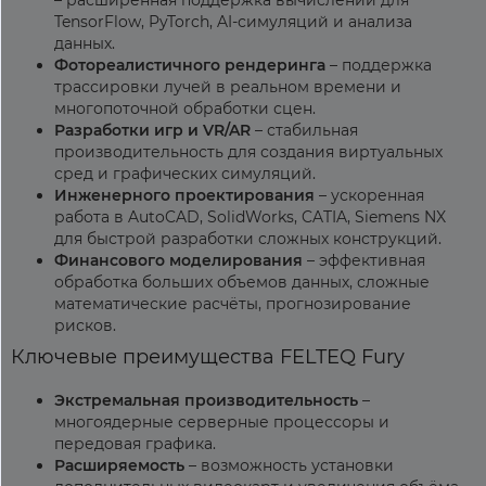
– расширенная поддержка вычислений для
TensorFlow, PyTorch, AI-симуляций и анализа
данных.
Фотореалистичного рендеринга
– поддержка
трассировки лучей в реальном времени и
многопоточной обработки сцен.
Разработки игр и VR/AR
– стабильная
производительность для создания виртуальных
сред и графических симуляций.
Инженерного проектирования
– ускоренная
работа в AutoCAD, SolidWorks, CATIA, Siemens NX
для быстрой разработки сложных конструкций.
Финансового моделирования
– эффективная
обработка больших объемов данных, сложные
математические расчёты, прогнозирование
рисков.
Ключевые преимущества FELTEQ Fury
Экстремальная производительность
–
многоядерные серверные процессоры и
передовая графика.
Расширяемость
– возможность установки