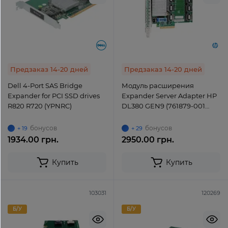
Предзаказ 14-20 дней
Предзаказ 14-20 дней
Dell 4-Port SAS Bridge
Модуль расширения
Expander for PCI SSD drives
Expander Server Adapter HP
R820 R720 (YPNRC)
DL380 GEN9 (761879-001
727250-B21 / 876907-001
/727252-001)
бонусов
бонусов
+ 19
+ 29
1934.00 грн.
2950.00 грн.
Купить
Купить
103031
120269
Б/У
Б/У