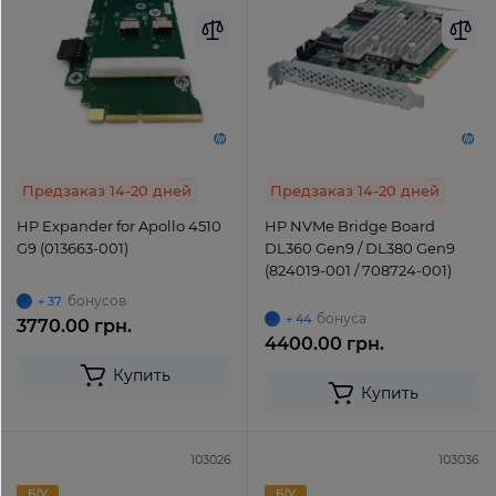
Предзаказ 14-20 дней
Предзаказ 14-20 дней
HP Expander for Apollo 4510
HP NVMe Bridge Board
G9 (013663-001)
DL360 Gen9 / DL380 Gen9
(824019-001 / 708724-001)
бонусов
+ 37
бонуса
+ 44
3770.00 грн.
4400.00 грн.
Купить
Купить
103026
103036
Б/У
Б/У