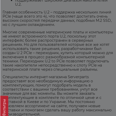
поддерживает широкий диапазон накопителей
U.2.
Главная особенность U.2 – поддержка нескольких линий
PCIe (чаще всего это 4), что позволяет достигать очень
высоких скоростей передачи данных, подобных M.2 SSD,
но с лучшим охлаждением.
Многие современные материнские платы и компьютеры
не имеют встроенного порта U.2, поскольку этот
интерфейс более распространен в серверных
решениях. Но для пользователей которые все же хотят
использовать такие решения, разработчиками был
создан
U 2 PCIe – переходник, купить
который можно для
включения в процесс разнообразной компьютерной
техники. Переходник U.2 to PCIe позволяет подключать
такие накопители непосредственно к слоту PCIe на
материнской плате через специальные разъемы.
Специалисты интернет-магазина Serverparts
предоставят всю необходимую информацию о
комплектующих, помогут подобрать модель в
соответствии с вашими требованиями, учтут все
значимые для вас моменты. Вы можете заказать
комплектующие в комплекте по отличной цене и с
Фильтры
доставкой в Киеве и по Украине. Мы постоянно
обновляем ассортимент на сайте, получаем новые
поставки и помогаем сделать вашу работу максимально
производительной.