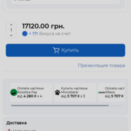
17120.00 грн.
+ 171
бонуса на счет
Купить
Презентация товара
Оплата частями
Купить частями
Оплата частям
Rozetka Pay
Monobank
Абанк
від
4 280
₴ x 4
від
5 707
₴ x 3
від
5 707
₴ x 3
Доставка