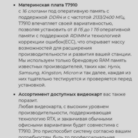
Материнская плата T7910
с
16 слотами
под оперативную память с
поддержкой
DDR4
и с частотой
2133/2400 МГц
,
T7910 впечатляет своей вариативностью,
позволяя установить от
8 Гб до 1 Тб
оперативной
памяти с поддержкой
RDIMM
и технологией
коррекции ошибок(ECC), что открывает массу
возможностей для расширения
производительности и развития вашей станции.
Мы используем только брендовую RAM память
известных производителей, таких как:
Hynix
,
Samsung
,
Kingston
,
Micron
и так далее, каждая из
них тщательно тестируется и проверяется перед
установкой.
Ассортимент доступных видеокарт
вас также
поразит.
Любая видеокарта, с высоким уровнем
производительности, поддерживающая
технологию RTX, и заканчивая обычными
офисными вариантами будет совместима с
T7910. Это приспособит систему согласно вашим
потребностям, будь то профессиональная