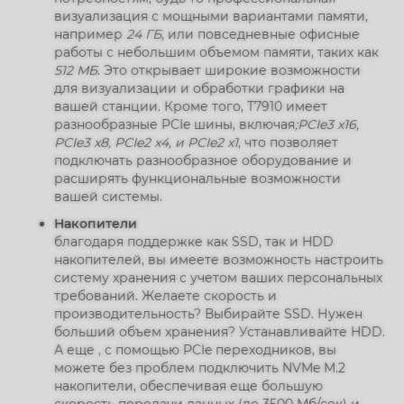
визуализация с мощными вариантами памяти,
например
24 ГБ
, или повседневные офисные
работы с небольшим объемом памяти, таких как
512 МБ
. Это открывает широкие возможности
для визуализации и обработки графики на
вашей станции. Кроме того, T7910 имеет
разнообразные PCIe шины, включая
;PCIe3 x16,
PCIe3 x8, PCIe2 x4, и PCIe2 x1
, что позволяет
подключать разнообразное оборудование и
расширять функциональные возможности
вашей системы.
Накопители
благодаря поддержке как SSD, так и HDD
накопителей, вы имеете возможность настроить
систему хранения с учетом ваших персональных
требований. Желаете скорость и
производительность? Выбирайте SSD. Нужен
больший объем хранения? Устанавливайте HDD.
А еще , с помощью PCIe переходников, вы
можете без проблем подключить NVMe M.2
накопители, обеспечивая еще большую