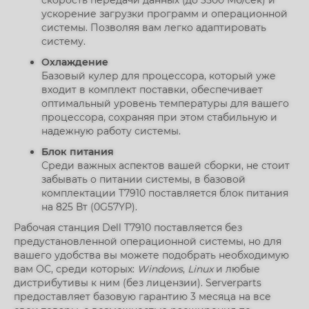
скорость передачи данных (до 3500 Мб/сек) и
ускорение загрузки программ и операционной
системы. Позволяя вам легко адаптировать
систему.
Охлаждение
Базовый кулер для процессора, который уже
входит в комплект поставки, обеспечивает
оптимальный уровень температуры для вашего
процессора, сохраняя при этом стабильную и
надежную работу системы.
Блок питания
Среди важных аспектов вашей сборки, не стоит
забывать о питании системы, в базовой
комплектации T7910 поставляется блок питания
на 825 Вт (0G57YP).
Рабочая станция Dell T7910 поставляется без
предустановленной операционной системы, но для
вашего удобства вы можете подобрать необходимую
вам ОС, среди которых:
Windows
,
Linux
и любые
дистрибутивы к ним (без лицензии). Serverparts
предоставляет базовую гарантию 3 месяца на все