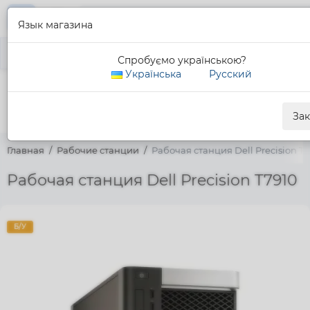
Язык магазина
Главная
Меню
Все про товар
Описание
Характеристики
Спробуємо українською?
Українська
Русский
0 800 311 307
Обратный звонок
За
Главная
Рабочие станции
Рабочая станция Dell Precision T
Рабочая станция Dell Precision T7910
Б/У