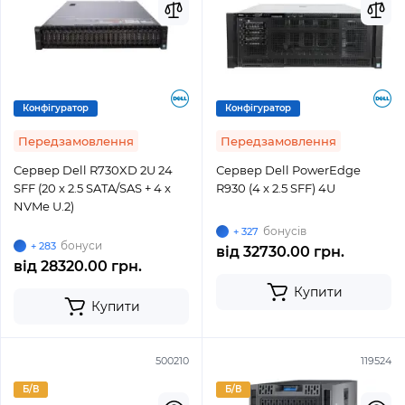
Конфігуратор
Конфігуратор
Передзамовлення
Передзамовлення
Сервер Dell R730XD 2U 24
Сервер Dell PowerEdge
SFF (20 x 2.5 SATA/SAS + 4 x
R930 (4 x 2.5 SFF) 4U
NVMe U.2)
бонусів
+ 327
бонуси
+ 283
від
32730.00 грн.
від
28320.00 грн.
Купити
Купити
500210
119524
Б/В
Б/В