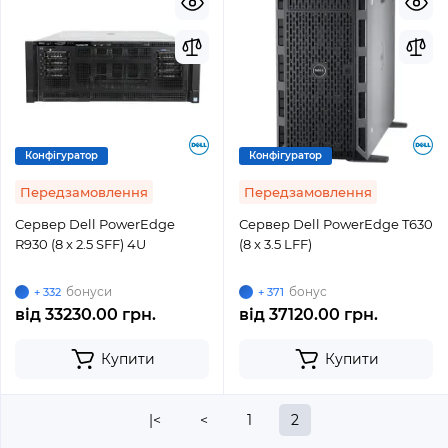
Конфігуратор
Конфігуратор
Передзамовлення
Передзамовлення
Сервер Dell PowerEdge
Сервер Dell PowerEdge T630
R930 (8 x 2.5 SFF) 4U
(8 x 3.5 LFF)
бонуси
бонус
+ 332
+ 371
від
33230.00 грн.
від
37120.00 грн.
Купити
Купити
|<
<
1
2