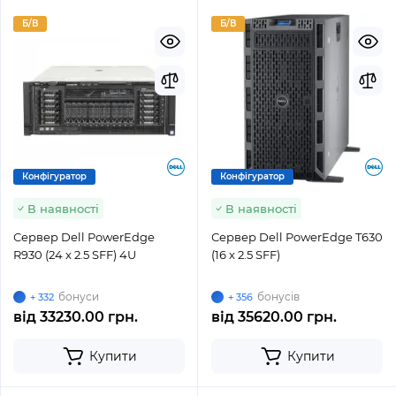
Б/В
Б/В
Конфігуратор
Конфігуратор
В наявності
В наявності
Сервер Dell PowerEdge
Сервер Dell PowerEdge T630
R930 (24 x 2.5 SFF) 4U
(16 x 2.5 SFF)
бонуси
бонусів
+ 332
+ 356
від
33230.00 грн.
від
35620.00 грн.
Купити
Купити