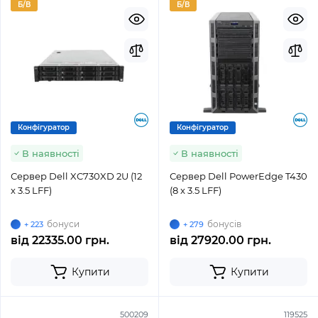
Б/В
Б/В
Конфігуратор
Конфігуратор
В наявності
В наявності
Сервер Dell XC730XD 2U (12
Сервер Dell PowerEdge T430
x 3.5 LFF)
(8 x 3.5 LFF)
бонуси
бонусів
+ 223
+ 279
від
22335.00 грн.
від
27920.00 грн.
Купити
Купити
500209
119525