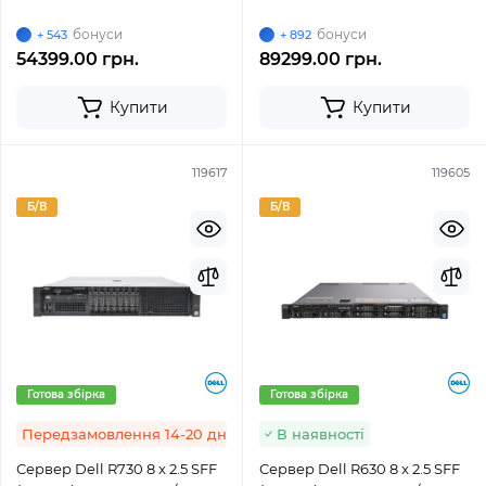
H730 / 2 x 750W)
SSD / H730 / 2 x 750W)
бонуси
бонуси
+ 543
+ 892
54399.00 грн.
89299.00 грн.
Купити
Купити
119617
119605
Б/В
Б/В
Готова збірка
Готова збірка
Передзамовлення 14-20 днів
В наявності
Сервер Dell R730 8 x 2.5 SFF
Сервер Dell R630 8 x 2.5 SFF