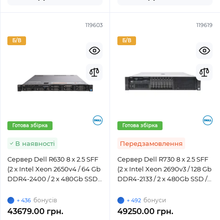
119603
119619
Б/В
Б/В
Готова збірка
Готова збірка
В наявності
Передзамовлення
Сервер Dell R630 8 x 2.5 SFF
Сервер Dell R730 8 x 2.5 SFF
(2 x Intel Xeon 2650v4 / 64 Gb
(2 x Intel Xeon 2690v3 / 128 Gb
DDR4-2400 / 2 x 480Gb SSD /
DDR4-2133 / 2 x 480Gb SSD /
H730 / 2 x 750W)
H330 / 2 x 495W)
бонусів
бонуси
+ 436
+ 492
43679.00 грн.
49250.00 грн.