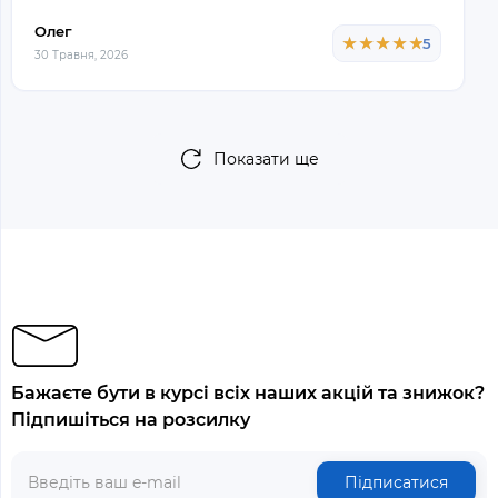
Олег
★★★★★
★★★★★
5
30 Травня, 2026
Показати ще
Бажаєте бути в курсі всіх наших акцій та знижок?
Підпишіться на розсилку
Підписатися