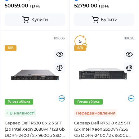
50059.00 грн.
52790.00 грн.
Купити
Купити
119606
119620
5
1
Б/В
Б/В
Готова збірка
Готова збірка
В наявності
Передзамовлення
Сервер Dell R630 8 x 2.5 SFF
Сервер Dell R730 8 x 2.5 SFF
(2 x Intel Xeon 2680v4 / 128 Gb
(2 x Intel Xeon 2690v4 / 256
DDR4-2400 / 2 x 960Gb SSD /
Gb DDR4-2400 / 2 x 960Gb