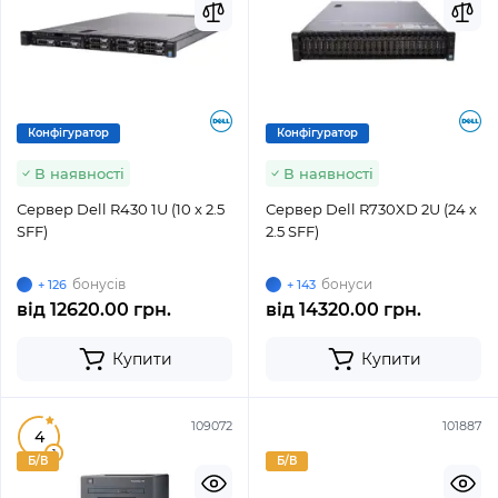
Конфігуратор
Конфігуратор
В наявності
В наявності
Сервер Dell R430 1U (10 x 2.5
Сервер Dell R730XD 2U (24 x
SFF)
2.5 SFF)
бонусів
бонуси
+ 126
+ 143
від
12620.00 грн.
від
14320.00 грн.
Купити
Купити
109072
101887
4
1
Б/В
Б/В