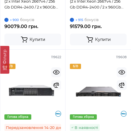
(2 x Intel Xeon 2667v4 / 256
(2 x Intel Xeon 2667v4 / 256
Gb DDR4-2400 / 2 x 960Gb
Gb DDR4-2400 / 2 x 960Gb
SSD / H730 / 2 x 750W)
SSD / H730 / 2 x 750W)
бонусів
бонусів
+ 900
+ 915
90079.00 грн.
91579.00 грн.
Купити
Купити
Фільтр
119622
119608
Б/В
Б/В
Готова збірка
Готова збірка
Передзамовлення 14-20 днів
В наявності