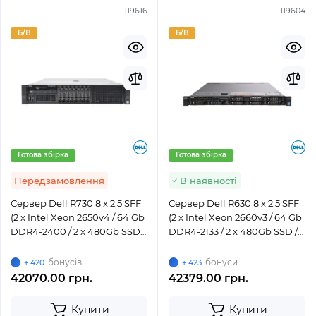
119616
119604
Б/В
Б/В
Готова збірка
Готова збірка
Передзамовлення
В наявності
Сервер Dell R730 8 x 2.5 SFF
Сервер Dell R630 8 x 2.5 SFF
(2 x Intel Xeon 2650v4 / 64 Gb
(2 x Intel Xeon 2660v3 / 64 Gb
DDR4-2400 / 2 x 480Gb SSD /
DDR4-2133 / 2 x 480Gb SSD /
H330 / 2 x 495W)
H730 / 2 x 750W)
бонусів
бонуси
+ 420
+ 423
42070.00 грн.
42379.00 грн.
Купити
Купити