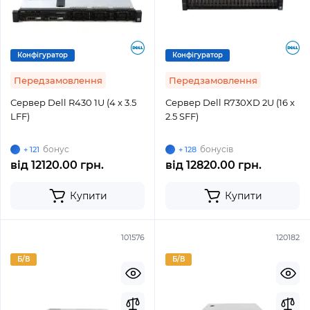
Конфігуратор
Конфігуратор
Передзамовлення
Передзамовлення
Сервер Dell R430 1U (4 x 3.5
Сервер Dell R730XD 2U (16 x
LFF)
2.5 SFF)
бонус
бонусів
+ 121
+ 128
від
12120.00 грн.
від
12820.00 грн.
Купити
Купити
101576
120182
Б/В
Б/В