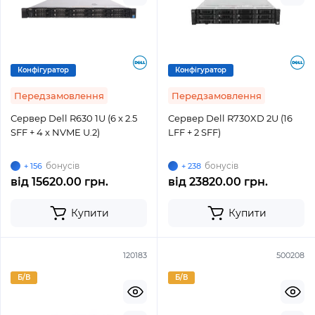
Конфігуратор
Конфігуратор
Передзамовлення
Передзамовлення
Сервер Dell R630 1U (6 x 2.5
Сервер Dell R730XD 2U (16
SFF + 4 x NVME U.2)
LFF + 2 SFF)
бонусів
бонусів
+ 156
+ 238
від
15620.00 грн.
від
23820.00 грн.
Купити
Купити
120183
500208
Б/В
Б/В