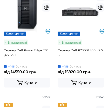
Конфігуратор
Конфігуратор
В наявності
В наявності
Сервер Dell PowerEdge T30
Сервер Dell R730 2U (16 x 2.5
(4 x 3.5 LFF)
SFF)
бонусів
бонусів
+ 145
+ 158
від
14550.00 грн.
від
15820.00 грн.
Купити
Купити
101552
101848
Б/В
Б/В