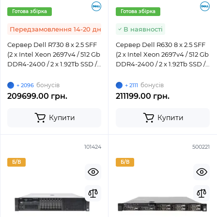
Готова збірка
Готова збірка
Передзамовлення 14-20 днів
В наявності
Сервер Dell R730 8 x 2.5 SFF
Сервер Dell R630 8 x 2.5 SFF
(2 x Intel Xeon 2697v4 / 512 Gb
(2 x Intel Xeon 2697v4 / 512 Gb
DDR4-2400 / 2 x 1.92Tb SSD /
DDR4-2400 / 2 x 1.92Tb SSD /
H730 / 2 x 750W)
H730 / 2 x 750W)
бонусів
бонусів
+ 2096
+ 2111
209699.00 грн.
211199.00 грн.
Купити
Купити
101424
500221
Б/В
Б/В