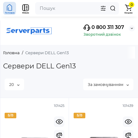
0
Головна
Меню
Кошик
0 800 311 307
Зворотний дзвінок
Головна
Сервери DELL Gen13
Сервери DELL Gen13
20
За замовчуванням
101425
101439
Б/В
Б/В