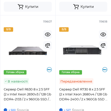
Купити
Купити
119607
119618
Б/В
Б/В
Готова збірка
Готова збірка
В наявності
Передзамовлення
Сервер Dell R630 8 x 2.5 SFF
Сервер Dell R730 8 x 2.5 SFF
(2 x Intel Xeon 2690v3 / 128 Gb
(2 x Intel Xeon 2680v4 / 128 Gb
DDR4-2133 / 2 x 960Gb SSD /
DDR4-2400 / 2 x 960Gb SSD /
H730 / 2 x 750W)
H330 / 2 x 750W)
бонусів
бонусів
+ 500
+ 527