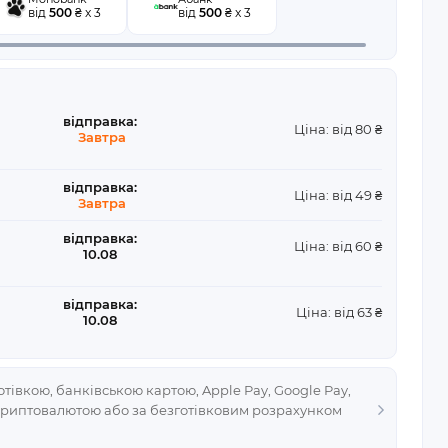
від
500
₴ x 3
від
500
₴ x 3
відправка:
Ціна: від 80 ₴
Завтра
відправка:
Ціна: від 49 ₴
Завтра
відправка:
Ціна: від 60 ₴
10.08
відправка:
Ціна: від 63 ₴
10.08
тівкою, банківською картою, Apple Pay, Google Pay,
криптовалютою або за безготівковим розрахунком