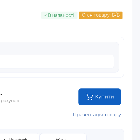
Стан товару: Б/В
В наявності
.
Купити
 рахунок
Презентація товару
Monobank
Абанк