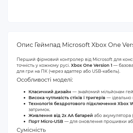
Опис Геймпад Microsoft Xbox One Vers
Перший фірмовий контролер від Microsoft для консол
точність у кожному русі.
Xbox One Version 1
— базова 
для гри на ПК (через адаптер або USB-кабель).
Особливості моделі:
Класичний дизайн
— знайомий мільйонам гейм
Висока чутливість стіків і тригерів
— ідеально 
Технологія бездротового підключення Xbox W
затримок.
Живлення від 2x AA батарей
або акумулятора (
Порт Micro-USB
— для оновлення прошивки або
Сумісність