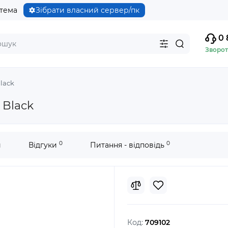
стема
Зібрати власний сервер/пк
0 
Зворот
Black
 Black
0
0
и
Відгуки
Питання - відповідь
Код:
709102