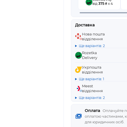
від
375
₴ x 4
Доставка
Нова пошта
відділення
Ще варіантів: 2
Rozetka
Delivery
Укрпошта
відділення
Ще варіантів: 1
Meest
відділення
Ще варіантів: 2
Оплата
Оплачуйте го
оплатою частинами, 
для юридичних осіб.