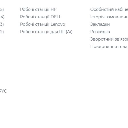
5)
Робочі станції HP
Особистий кабін
14)
Робочі станції DELL
Історія замовлен
3)
Робочі станції Lenovo
Закладки
2)
Робочі станціі для ШІ (Ai)
Розсилка
Зворотний зв’язо
Повернення това
PYC