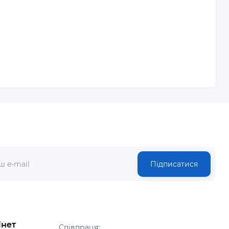
Підписатися
інет
Співпраця: