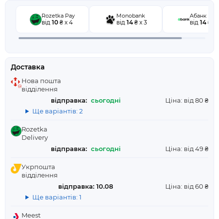
Rozetka Pay
Monobank
Абанк
від
10
₴ x 4
від
14
₴ x 3
від
14
₴ x 
Доставка
Нова пошта
відділення
відправка:
сьогодні
Ціна: від 80 ₴
Ще варіантів: 2
Rozetka
Delivery
відправка:
сьогодні
Ціна: від 49 ₴
Укрпошта
відділення
відправка: 10.08
Ціна: від 60 ₴
Ще варіантів: 1
Meest