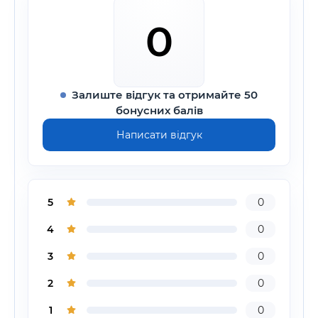
0
Залиште відгук та отримайте 50
бонусних балів
Написати відгук
5
0
4
0
3
0
2
0
1
0