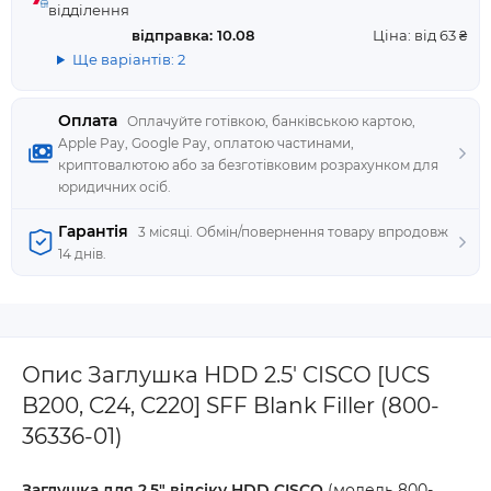
відділення
відправка: 10.08
Ціна: від 63 ₴
Ще варіантів: 2
Оплата
Оплачуйте готівкою, банківською картою,
Apple Pay, Google Pay, оплатою частинами,
криптовалютою або за безготівковим розрахунком для
юридичних осіб.
Гарантія
3 місяці. Обмін/повернення товару впродовж
14 днів.
Опис Заглушка HDD 2.5' CISCO [UCS
B200, C24, C220] SFF Blank Filler (800-
36336-01)
Заглушка для 2.5" відсіку HDD CISCO
(модель 800-