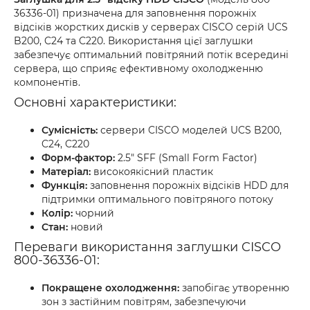
36336-01) призначена для заповнення порожніх
відсіків жорстких дисків у серверах CISCO серій UCS
B200, C24 та C220. Використання цієї заглушки
забезпечує оптимальний повітряний потік всередині
сервера, що сприяє ефективному охолодженню
компонентів.
Основні характеристики:
Сумісність:
сервери CISCO моделей UCS B200,
C24, C220
Форм-фактор:
2.5" SFF (Small Form Factor)
Матеріал:
високоякісний пластик
Функція:
заповнення порожніх відсіків HDD для
підтримки оптимального повітряного потоку
Колір:
чорний
Стан:
новий
Переваги використання заглушки CISCO
800-36336-01:
Покращене охолодження:
запобігає утворенню
зон з застійним повітрям, забезпечуючи