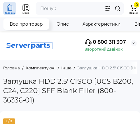
0
Головна
Меню
Кошик
Все про товар
Опис
Характеристики
Ві
0 800 311 307
Зворотний дзвінок
Головна
Комплектуючі
Інше
Заглушка HDD 2.5' CISCO [UCS 
Заглушка HDD 2.5' CISCO [UCS B200,
C24, C220] SFF Blank Filler (800-
36336-01)
Б/В