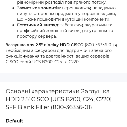
рівномірний розподіл повітряного потоку.
Захист компонентів:
перешкоджає попаданню
пилу та сторонніх предметів у порожні відсіки,
що може пошкодити внутрішні компоненти.
Естетичний вигляд:
забезпечує акуратний та
професійний зовнішній вигляд внутрішнього
простору сервера.
Заглушка для 2.5" відсіку HDD CISCO
(800-36336-01) є
необхідним аксесуаром для підтримки належного
функціонування та довговічності ваших серверів
CISCO серій UCS B200, C24 та C220.
Основні характеристики Заглушка
HDD 2.5' CISCO [UCS B200, C24, C220]
SFF Blank Filler (800-36336-01)
Default