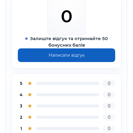
0
Залиште відгук та отримайте 50
бонусних балів
Написати відгук
5
0
4
0
3
0
2
0
1
0