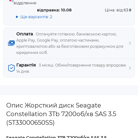
відділення
відправка: 10.08
Ціна: від 63 ₴
Ще варіантів: 2
Оплата
Оплачуйте готівкою, банківською картою,
Apple Pay, Google Pay, оплатою частинами,
криптовалютою або за безготівковим розрахунком для
юридичних осіб.
Гарантія
3 місяці. Обмін/повернення товару впродовж
14 днів.
Опис Жорсткий диск Seagate
Constellation 3Tb 7200об/хв SAS 3.5
(ST33000650SS)
Seagate Constellation 3TB 7200об/хв SAS 3.5