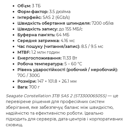
Обʼєм:
3 ТБ
Форм-фактор:
3.5 дюйма
Інтерфейс:
SAS 2 (6Gb/s)
Швидкість обертання шпинделя:
7200 об/хв
Швидкість запису:
до 155 МБ/с
Буферна памʼять:
64 МБ
Середня затримка:
4.16 мс
Час пошуку (читання/запис):
8.5 / 9.5 мс
MTBF:
1.2 млн годин
Енергоспоживання:
11.33 Вт
Робоча температура:
5 – 60 °C
Рівень ударостійкості (робочий / неробочий):
70G / 300G
Розміри:
147 × 101.8 × 26.1 мм
Вага:
700 г
Seagate Constellation 3TB SAS 2 (ST33000650SS)
— це
перевірене рішення для професійних систем
зберігання, яке забезпечує баланс між швидкістю,
надійністю та ефективністю роботи. Ідеально
підходить для серверів, дата-центрів і корпоративних
сховищ.