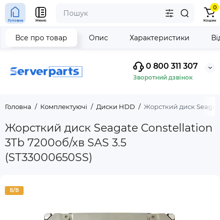
0
Головна
Меню
Кошик
Все про товар
Опис
Характеристики
Ві
0 800 311 307
Зворотний дзвінок
Головна
Комплектуючі
Диски HDD
Жорсткий диск Seagate 
Жорсткий диск Seagate Constellation
3Tb 7200об/хв SAS 3.5
(ST33000650SS)
Б/В