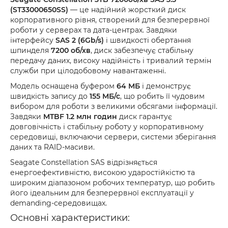
(ST33000650SS)
— це надійний жорсткий диск
корпоративного рівня, створений для безперервної
роботи у серверах та дата-центрах. Завдяки
інтерфейсу
SAS 2 (6Gb/s)
і швидкості обертання
шпинделя
7200 об/хв
, диск забезпечує стабільну
передачу даних, високу надійність і тривалий термін
служби при цілодобовому навантаженні.
Модель оснащена буфером
64 МБ
і демонструє
швидкість запису до
155 МБ/с
, що робить її чудовим
вибором для роботи з великими обсягами інформації.
Завдяки
MTBF 1.2 млн годин
диск гарантує
довговічність і стабільну роботу у корпоративному
середовищі, включаючи сервери, системи зберігання
даних та RAID-масиви.
Seagate Constellation SAS відрізняється
енергоефективністю, високою ударостійкістю та
широким діапазоном робочих температур, що робить
його ідеальним для безперервної експлуатації у
demanding-середовищах.
Основні характеристики: