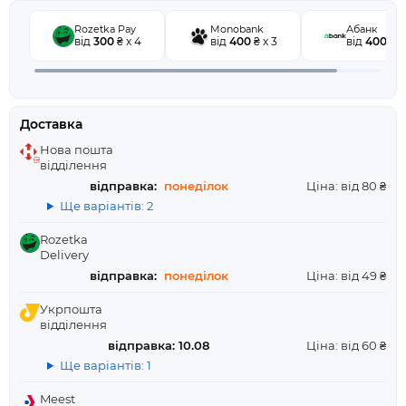
Rozetka Pay
Monobank
Абанк
від
300
₴ x 4
від
400
₴ x 3
від
400
₴ x
Доставка
Нова пошта
відділення
відправка:
понеділок
Ціна: від 80 ₴
Ще варіантів: 2
Rozetka
Delivery
відправка:
понеділок
Ціна: від 49 ₴
Укрпошта
відділення
відправка: 10.08
Ціна: від 60 ₴
Ще варіантів: 1
Meest