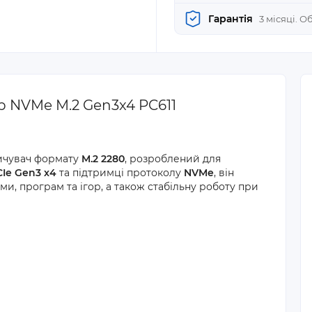
Гарантія
3 місяці. 
b NVMe M.2 Gen3x4 PC611
ичувач формату
M.2 2280
, розроблений для
CIe Gen3 x4
та підтримці протоколу
NVMe
, він
и, програм та ігор, а також стабільну роботу при