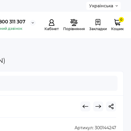
Українська
0
800 311 307
ний дзвінок
Кабінет
Порівняння
Закладки
Кошик
N)
Артикул:
300144247