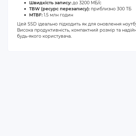
Швидкість запису:
до 3200 МБ/с
TBW (ресурс перезапису):
приблизно 300 ТБ
MTBF:
1.5 млн годин
Цей SSD ідеально підходить як для оновлення ноутбук
Висока продуктивність, компактний розмір та надій
будь-якого користувача.