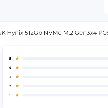
SK Hynix 512Gb NVMe M.2 Gen3x4 PC
5
4
3
2
1