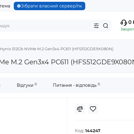
стема
Зібрати власний сервер/пк
0 
Зворот
Hynix 512Gb NVMe M.2 Gen3x4 PC611 (HFS512GDE9X080N)
Me M.2 Gen3x4 PC611 (HFS512GDE9X080
0
0
и
Відгуки
Питання - відповідь
Код:
144247