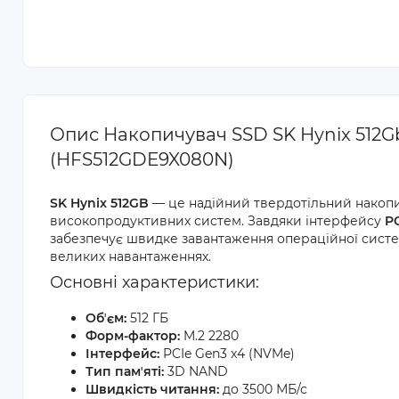
Опис Накопичувач SSD SK Hynix 512G
(HFS512GDE9X080N)
SK Hynix 512GB
— це надійний твердотільний накоп
високопродуктивних систем. Завдяки інтерфейсу
P
забезпечує швидке завантаження операційної систем
великих навантаженнях.
Основні характеристики:
Обʼєм:
512 ГБ
Форм-фактор:
M.2 2280
Інтерфейс:
PCIe Gen3 x4 (NVMe)
Тип памʼяті:
3D NAND
Швидкість читання:
до 3500 МБ/с