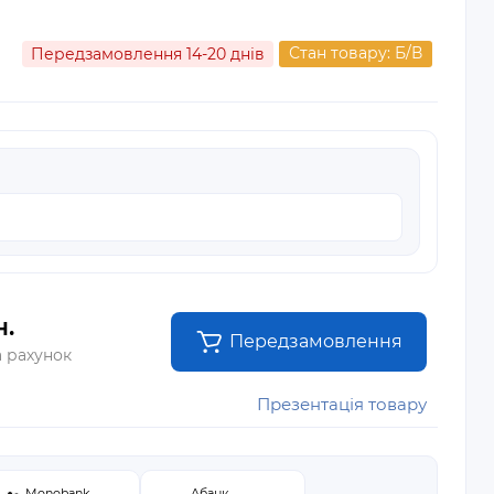
Стан товару: Б/В
Передзамовлення 14-20 днів
н.
Передзамовлення
а рахунок
Презентація товару
Monobank
Абанк