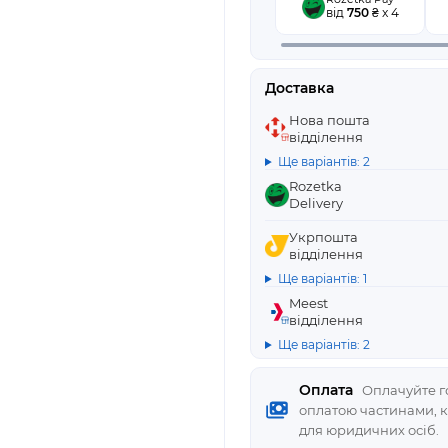
від
750
₴ x 4
Доставка
Нова пошта
відділення
Ще варіантів: 2
Rozetka
Delivery
Укрпошта
відділення
Ще варіантів: 1
Meest
відділення
Ще варіантів: 2
Оплата
Оплачуйте го
оплатою частинами, 
для юридичних осіб.