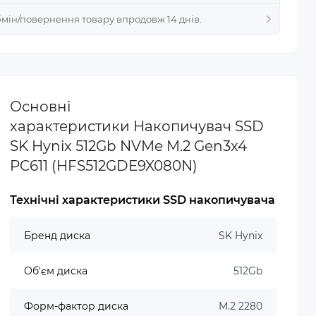
Обмін/повернення товару впродовж 14 днів.
Основні
характеристики Накопичувач SSD
SK Hynix 512Gb NVMe M.2 Gen3x4
PC611 (HFS512GDE9X080N)
Технічні характеристики SSD накопичувача
Бренд диска
SK Hynix
Об'єм диска
512Gb
Форм-фактор диска
M.2 2280