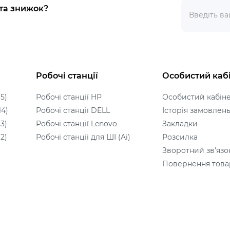
 та знижок?
Робочі станції
Особистий каб
5)
Робочі станції HP
Особистий кабін
14)
Робочі станції DELL
Історія замовлен
3)
Робочі станції Lenovo
Закладки
2)
Робочі станціі для ШІ (Ai)
Розсилка
Зворотний зв’язо
Повернення това