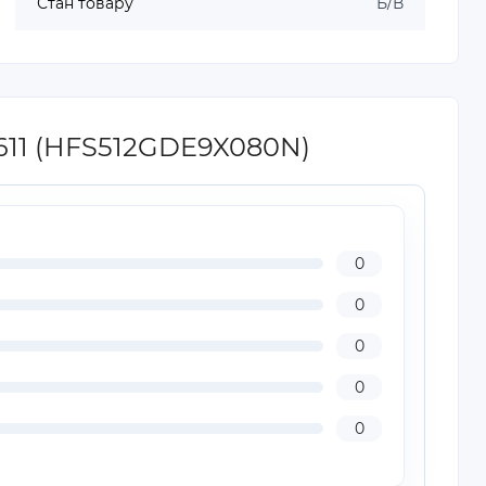
Стан товару
Б/В
611 (HFS512GDE9X080N)
0
0
0
0
0