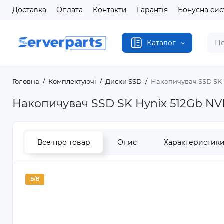
Доставка
Оплата
Контакти
Гарантія
Бонусна си
Каталог
Головна
Комплектуючі
Диски SSD
Накопичувач SSD SK 
Накопичувач SSD SK Hynix 512Gb NV
Все про товар
Опис
Характеристик
Б/В