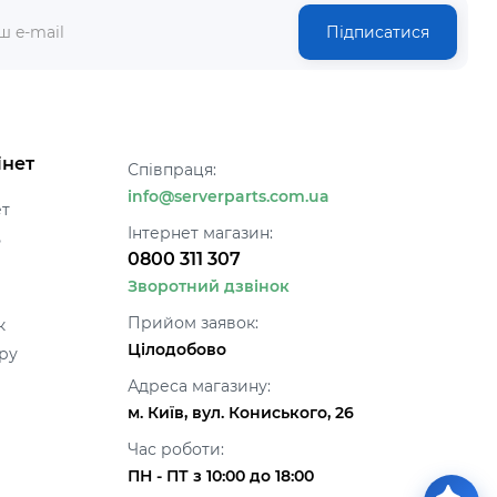
Підписатися
інет
Співпраця:
info@serverparts.com.ua
ет
Інтернет магазин:
ь
0800 311 307
Зворотний дзвінок
Прийом заявок:
к
Цілодобово
ру
Адреса магазину:
м. Київ, вул. Кониського, 26
Час роботи:
ПН - ПТ з 10:00 до 18:00