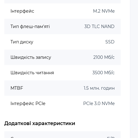
Інтерфейс
M.2 NVMe
Тип флеш-пам'яті
3D TLC NAND
Тип диску
SSD
Швидкість запису
2100 Мб/с
Швидкість читання
3500 Мб/с
MTBF
1.5 млн. годин
Інтерфейс PCIe
PCIe 3.0 NVMe
Додаткові характеристики