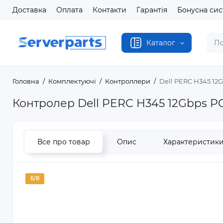
Доставка
Оплата
Контакти
Гарантія
Бонусна си
Каталог
Головна
Комплектуючі
Контроллери
Dell PERC H345 12G
Контролер Dell PERC H345 12Gbps PCI
Все про товар
Опис
Характеристик
Б/В