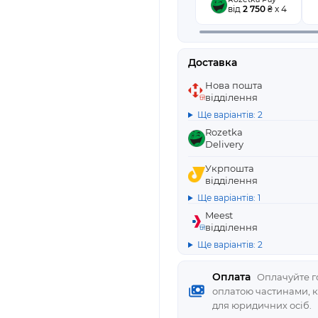
від
2 750
₴ x 4
Доставка
Нова пошта
відділення
Ще варіантів: 2
Rozetka
Delivery
Укрпошта
відділення
Ще варіантів: 1
Meest
відділення
Ще варіантів: 2
Оплата
Оплачуйте го
оплатою частинами, 
для юридичних осіб.