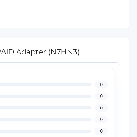
 RAID Adapter (N7HN3)
0
0
0
0
0