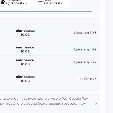
від
3 667
₴ x 3
від
3 667
₴ x 3
відправка:
Ціна: від 80 ₴
10.08
відправка:
Ціна: від 49 ₴
10.08
відправка:
Ціна: від 60 ₴
10.08
відправка:
Ціна: від 63 ₴
10.08
тівкою, банківською картою, Apple Pay, Google Pay,
криптовалютою або за безготівковим розрахунком