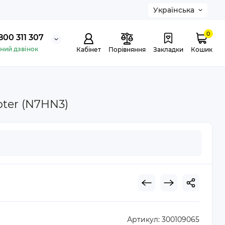
Українська
0
800 311 307
ний дзвінок
Кабінет
Порівняння
Закладки
Кошик
pter (N7HN3)
Артикул:
300109065