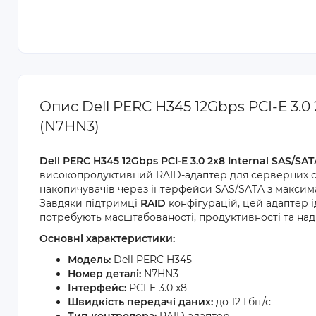
Опис Dell PERC H345 12Gbps PCI-E 3.0 
(N7HN3)
Dell PERC H345 12Gbps PCI-E 3.0 2x8 Internal SAS/SA
високопродуктивний RAID-адаптер для серверних с
накопичувачів через інтерфейси SAS/SATA з макси
Завдяки підтримці
RAID
конфігурацій, цей адаптер і
потребують масштабованості, продуктивності та наді
Основні характеристики:
Модель:
Dell PERC H345
Номер деталі:
N7HN3
Інтерфейс:
PCI-E 3.0 x8
Швидкість передачі даних:
до 12 Гбіт/с