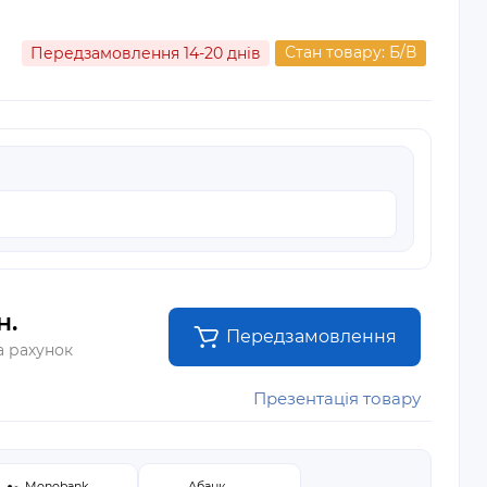
Стан товару: Б/В
Передзамовлення 14-20 днів
н.
Передзамовлення
а рахунок
Презентація товару
Monobank
Абанк