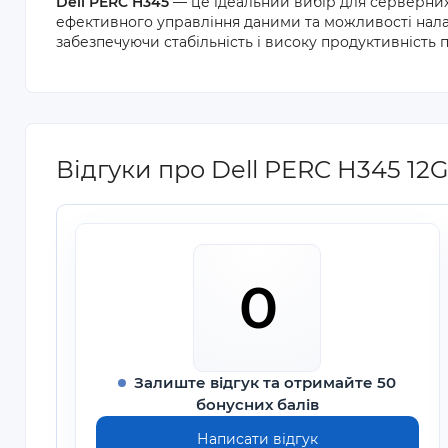
Dell PERC H345
— це ідеальний вибір для серверних 
ефективного управління даними та можливості нала
забезпечуючи стабільність і високу продуктивність п
Відгуки про Dell PERC H345 12G
0
Залиште відгук та отримайте 50
бонусних балів
Написати відгук