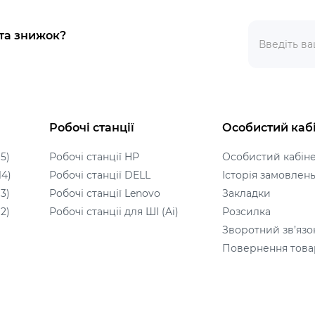
 та знижок?
Робочі станції
Особистий каб
5)
Робочі станції HP
Особистий кабін
14)
Робочі станції DELL
Історія замовлен
3)
Робочі станції Lenovo
Закладки
2)
Робочі станціі для ШІ (Ai)
Розсилка
Зворотний зв’язо
Повернення това