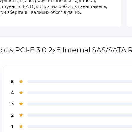
рішень, що потребують високої надійності,
штування RAID для різних робочих навантажень,
ри зберіганні великих обсягів даних.
bps PCI-E 3.0 2x8 Internal SAS/SATA
5
4
3
2
1