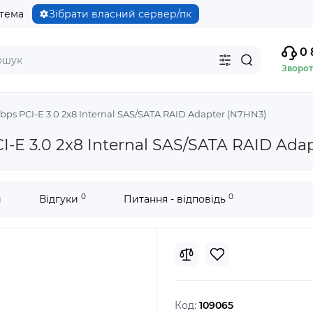
стема
Зібрати власний сервер/пк
0 
Зворот
bps PCI-E 3.0 2x8 Internal SAS/SATA RAID Adapter (N7HN3)
-E 3.0 2x8 Internal SAS/SATA RAID Ada
0
0
и
Відгуки
Питання - відповідь
Код:
109065