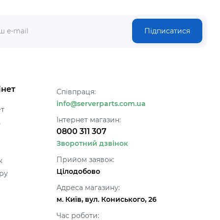
Підписатися
інет
Співпраця:
info@serverparts.com.ua
ет
Інтернет магазин:
ь
0800 311 307
Зворотний дзвінок
Прийом заявок:
к
Цілодобово
ру
Адреса магазину:
м. Київ, вул. Кониського, 26
Час роботи: