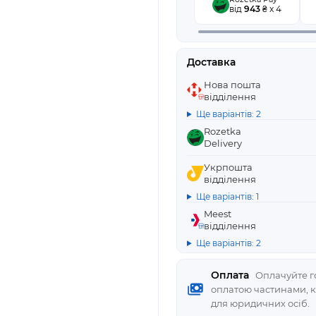
від
943
₴ x 4
Доставка
Нова пошта
відділення
Ще варіантів: 2
Rozetka
Delivery
Укрпошта
відділення
Ще варіантів: 1
Meest
відділення
Ще варіантів: 2
Оплата
Оплачуйте го
оплатою частинами, 
для юридичних осіб.