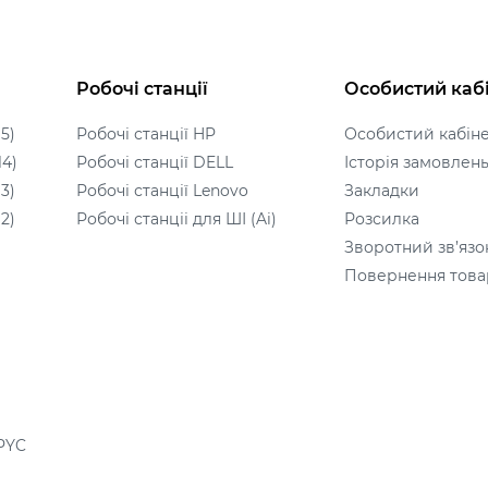
Робочі станції
Особистий каб
5)
Робочі станції HP
Особистий кабін
14)
Робочі станції DELL
Історія замовлен
3)
Робочі станції Lenovo
Закладки
2)
Робочі станціі для ШІ (Ai)
Розсилка
Зворотний зв’язо
Повернення това
PYC