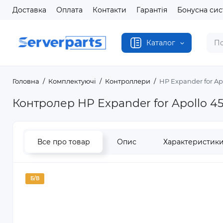
Доставка
Оплата
Контакти
Гарантія
Бонусна си
Каталог
Головна
Комплектуючі
Контроллери
HP Expander for Apo
Контролер HP Expander for Apollo 451
Все про товар
Опис
Характеристик
Б/В