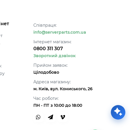
інет
Співпраця:
info@serverparts.com.ua
ет
Інтернет магазин:
ь
0800 311 307
Зворотний дзвінок
Прийом заявок:
к
Цілодобово
ру
Адреса магазину:
м. Київ, вул. Кониського, 26
Час роботи:
ПН - ПТ з 10:00 до 18:00