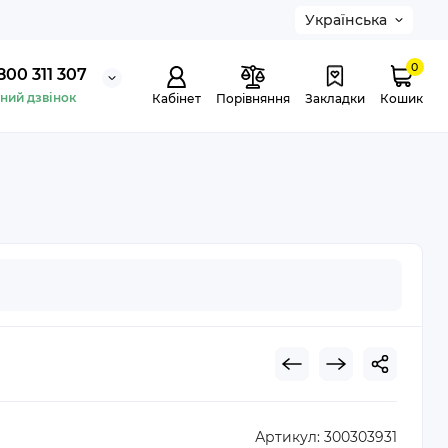
Українська
0
800 311 307
ний дзвінок
Кабінет
Порівняння
Закладки
Кошик
Артикул:
300303931