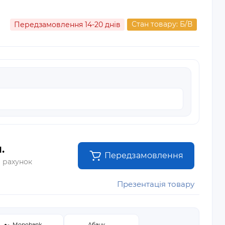
Стан товару: Б/В
Передзамовлення 14-20 днів
.
Передзамовлення
а рахунок
Презентація товару
Monobank
Абанк