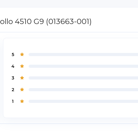
llo 4510 G9 (013663-001)
5
4
3
2
1