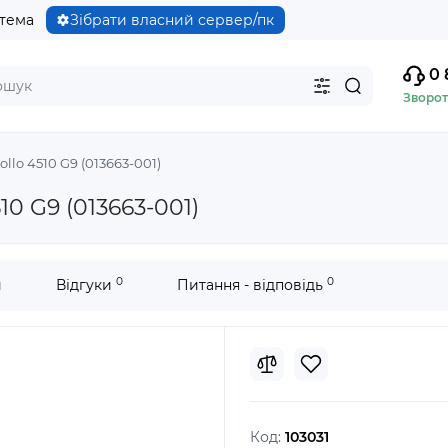
стема
Зібрати власний сервер/пк
0 
Зворот
llo 4510 G9 (013663-001)
0 G9 (013663-001)
0
0
и
Відгуки
Питання - відповідь
Код:
103031