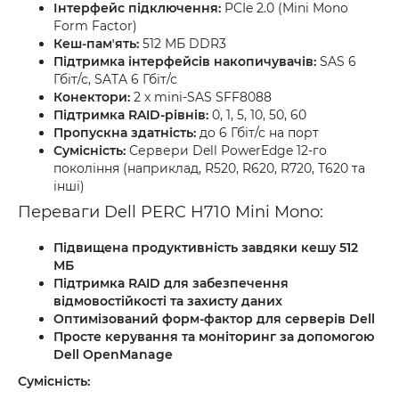
Інтерфейс підключення:
PCIe 2.0 (Mini Mono
Form Factor)
Кеш-памʼять:
512 МБ DDR3
Підтримка інтерфейсів накопичувачів:
SAS 6
Гбіт/с, SATA 6 Гбіт/с
Конектори:
2 x mini-SAS SFF8088
Підтримка RAID-рівнів:
0, 1, 5, 10, 50, 60
Пропускна здатність:
до 6 Гбіт/с на порт
Сумісність:
Сервери Dell PowerEdge 12-го
покоління (наприклад, R520, R620, R720, T620 та
інші)
Переваги Dell PERC H710 Mini Mono:
Підвищена продуктивність завдяки кешу 512
МБ
Підтримка RAID для забезпечення
відмовостійкості та захисту даних
Оптимізований форм-фактор для серверів Dell
Просте керування та моніторинг за допомогою
Dell OpenManage
Сумісність: