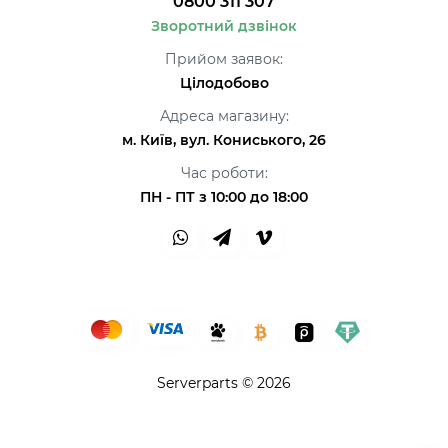
0800 311 307
Зворотний дзвінок
Прийом заявок:
Цілодобово
Адреса магазину:
м. Київ, вул. Кониського, 26
Час роботи:
ПН - ПТ з 10:00 до 18:00
Serverparts © 2026
Привіт👋 Я AI Консультант ServerParts!
Не знаєш, що обрати? Я допоможу! 💪