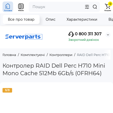
0
Головна
Меню
Кошик
Все про товар
Опис
Характеристики
Ві
0 800 311 307
Зворотний дзвінок
Головна
Комплектуючі
Контроллери
RAID Dell Perc H710 
Контролер RAID Dell Perc H710 Mini
Mono Cache 512Mb 6Gb/s (0FRH64)
Б/В