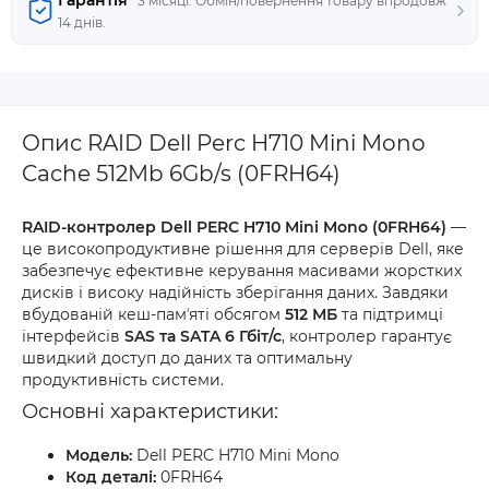
Гарантія
3 місяці. Обмін/повернення товару впродовж
14 днів.
Опис RAID Dell Perc H710 Mini Mono
Cache 512Mb 6Gb/s (0FRH64)
RAID-контролер Dell PERC H710 Mini Mono (0FRH64)
—
це високопродуктивне рішення для серверів Dell, яке
забезпечує ефективне керування масивами жорстких
дисків і високу надійність зберігання даних. Завдяки
вбудованій кеш-памʼяті обсягом
512 МБ
та підтримці
інтерфейсів
SAS та SATA 6 Гбіт/с
, контролер гарантує
швидкий доступ до даних та оптимальну
продуктивність системи.
Основні характеристики:
Модель:
Dell PERC H710 Mini Mono
Код деталі:
0FRH64