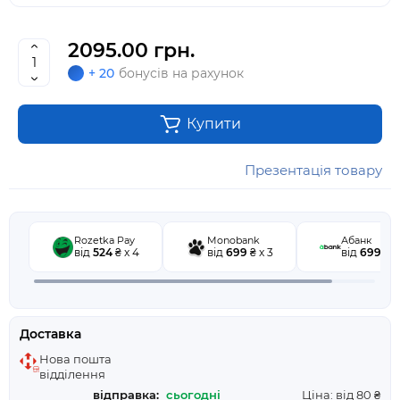
2095.00 грн.
+ 20
бонусів на рахунок
Купити
Презентація товару
Rozetka Pay
Monobank
Абанк
від
524
₴ x 4
від
699
₴ x 3
від
699
₴ x
Доставка
Нова пошта
відділення
відправка:
сьогодні
Ціна: від 80 ₴