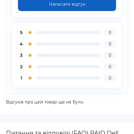
Написати відгук
5
0
4
0
3
0
2
0
1
0
Відгуків про цей товар ще не було.
Питання та відповіді (FAQ) RAID Dell