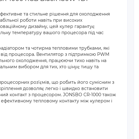
фективне та стильне рішення для охолодження
абільної роботи навіть при високих
новаційному дизайну, цей кулер гарантує
льну температуру вашого процесора під час
діатором та чотирма тепловими трубками, які
а від процесора. Вентилятор з підтримкою PWM
льного охолодження, працюючи тихо навіть на
льним вибором для тих, хто цінує тишу та
роцесорних роз'ємів, що робить його сумісним з
кріплення дозволяє легко і швидко встановити
ьний контакт з процесором. JONSBO CR-1000 також
 ефективному тепловому контакту між кулером і