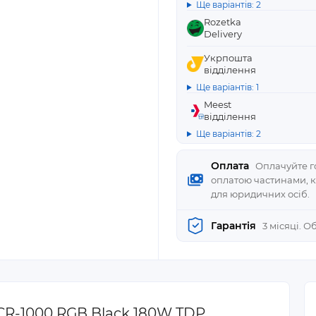
Ще варіантів: 2
Rozetka
Delivery
Укрпошта
відділення
Ще варіантів: 1
Meest
відділення
Ще варіантів: 2
Оплата
Оплачуйте го
оплатою частинами, 
для юридичних осіб.
Гарантія
3 місяці. 
R-1000 RGB Black 180W TDP