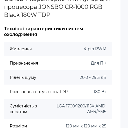
процесора JONSBO CR-1000 RGB
Black 180W TDP
Технічні характеристики систем
охолодження
Живлення
4-pin PWM
Призначення
Для ПК
Рівень шуму
20.0 - 29.5 дБ
Розсіювана потужність TDP
180 Вт
Сумістність з
LGA 1700/1200/115X AMD:
сокетом
AM4/AM5
Розміри
120 мм x 120 мм x 25