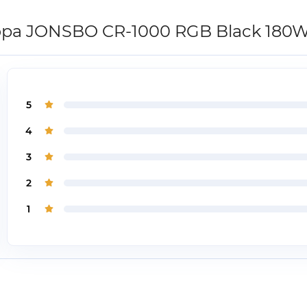
ора JONSBO CR-1000 RGB Black 180
5
4
3
2
1