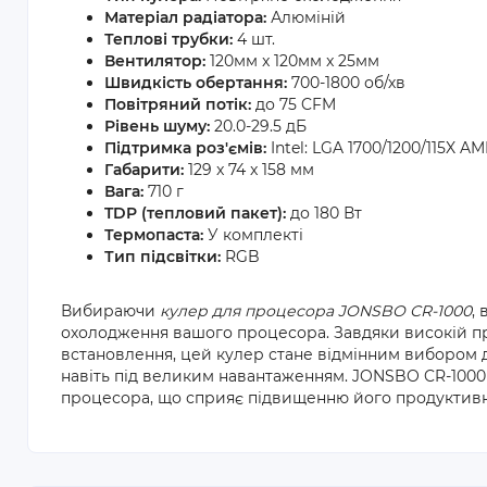
Матеріал радіатора:
Алюміній
Теплові трубки:
4 шт.
Вентилятор:
120мм x 120мм x 25мм
Швидкість обертання:
700-1800 об/хв
Повітряний потік:
до 75 CFM
Рівень шуму:
20.0-29.5 дБ
Підтримка роз'ємів:
Intel: LGA 1700/1200/115X 
Габарити:
129 x 74 x 158 мм
Вага:
710 г
TDP (тепловий пакет):
до 180 Вт
Термопаста:
У комплекті
Тип підсвітки:
RGB
Вибираючи
кулер для процесора JONSBO CR-1000
,
охолодження вашого процесора. Завдяки високій про
встановлення, цей кулер стане відмінним вибором д
навіть під великим навантаженням. JONSBO CR-100
процесора, що сприяє підвищенню його продуктивнос