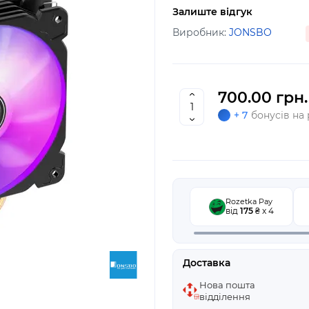
Залиште відгук
Виробник:
JONSBO
700.00 грн.
+ 7
бонусів на
Rozetka Pay
від
175
₴ x 4
Доставка
Нова пошта
відділення