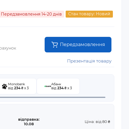
Стан товару: Новий
Передзамовлення 14-20 днів
Передзамовлення
 рахунок
Презентація товару
Monobank
Абанк
від
234
₴ x 3
від
234
₴ x 3
відправка:
Ціна: від 80 ₴
10.08