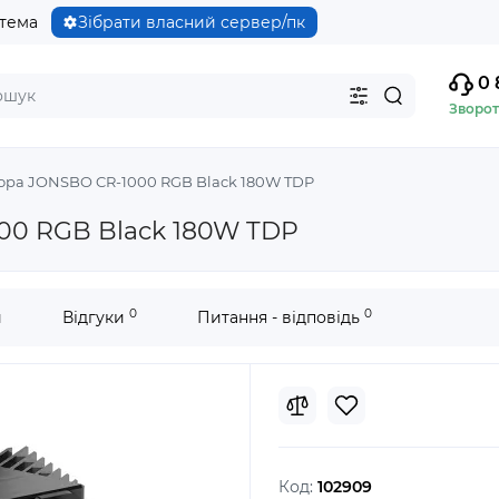
стема
Зібрати власний сервер/пк
0 
Зворот
ора JONSBO CR-1000 RGB Black 180W TDP
00 RGB Black 180W TDP
0
0
и
Відгуки
Питання - відповідь
Код:
102909