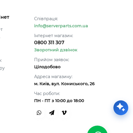
інет
Співпраця:
info@serverparts.com.ua
ет
Інтернет магазин:
ь
0800 311 307
Зворотний дзвінок
Прийом заявок:
к
Цілодобово
ру
Адреса магазину:
м. Київ, вул. Кониського, 26
Час роботи:
ПН - ПТ з 10:00 до 18:00