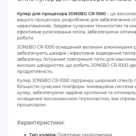
Кулер для процесора JONSBO CR-1000
– це високое
вашого процесора, розроблене для забезпечення ст
навантаженнях. Завдяки сучасним технологіям та ін
ефективне розсіювання тепла, забезпечуючи оптима
роботи.
JONSBO CR-1000 оснащений великим алюмінієвим ра
забезпечують швидке і ефективне відведення тепл
забезпечує потужний повітряний потік для максима
високих швидкостях, що робить JONSBO CR-1000 ідеа
продуктивність.
Кулер JONSBO CR-1000 підтримує широкий спектр п
більшістю сучасних платформ. Інноваційна система 
кулер, забезпечуючи надійне кріплення та оптимал
оснащений високоякісною термопастою, яка сприяє
процесором.
Характеристики:
Тип кулера:
Повітряне охолодження