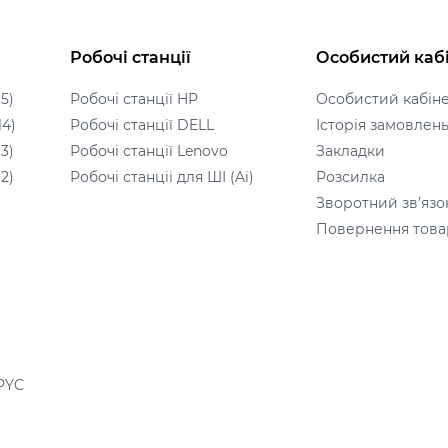
Робочі станції
Особистий каб
5)
Робочі станції HP
Особистий кабін
14)
Робочі станції DELL
Історія замовлен
3)
Робочі станції Lenovo
Закладки
2)
Робочі станціі для ШІ (Ai)
Розсилка
Зворотний зв’язо
Повернення това
PYC