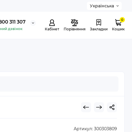
Українська
0
800 311 307
ний дзвінок
Кабінет
Порівняння
Закладки
Кошик
Артикул:
300303809