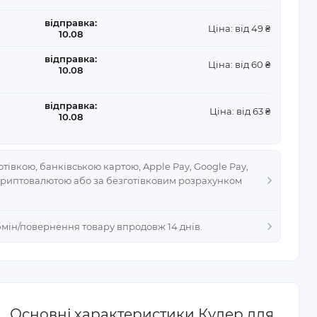
відправка:
Ціна: від 49 ₴
10.08
відправка:
Ціна: від 60 ₴
10.08
відправка:
Ціна: від 63 ₴
10.08
тівкою, банківською картою, Apple Pay, Google Pay,
криптовалютою або за безготівковим розрахунком
Обмін/повернення товару впродовж 14 днів.
Основні характеристики Кулер для