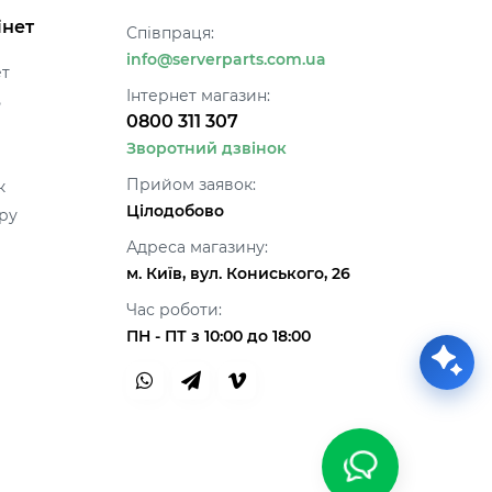
інет
Співпраця:
info@serverparts.com.ua
ет
Інтернет магазин:
ь
0800 311 307
Зворотний дзвінок
Прийом заявок:
к
Цілодобово
ру
Адреса магазину:
м. Київ, вул. Кониського, 26
Час роботи:
ПН - ПТ з 10:00 до 18:00