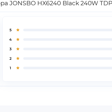
сора JONSBO HX6240 Black 240W TD
5
4
3
2
1