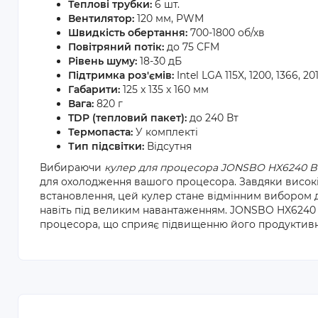
Теплові трубки:
6 шт.
Вентилятор:
120 мм, PWM
Швидкість обертання:
700-1800 об/хв
Повітряний потік:
до 75 CFM
Рівень шуму:
18-30 дБ
Підтримка роз'ємів:
Intel LGA 115X, 1200, 1366, 
Габарити:
125 x 135 x 160 мм
Вага:
820 г
TDP (тепловий пакет):
до 240 Вт
Термопаста:
У комплекті
Тип підсвітки:
Відсутня
Вибираючи
кулер для процесора JONSBO HX6240 B
для охолодження вашого процесора. Завдяки високій 
встановлення, цей кулер стане відмінним вибором д
навіть під великим навантаженням. JONSBO HX6240
процесора, що сприяє підвищенню його продуктивнос