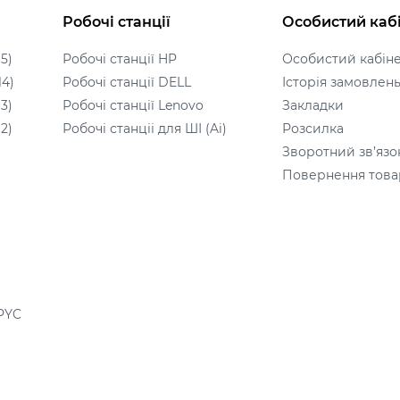
Робочі станції
Особистий каб
5)
Робочі станції HP
Особистий кабін
14)
Робочі станції DELL
Історія замовлен
3)
Робочі станції Lenovo
Закладки
2)
Робочі станціі для ШІ (Ai)
Розсилка
Зворотний зв’язо
Повернення това
PYC