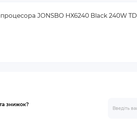
ля процесора JONSBO HX6240 Black 240W T
 та знижок?