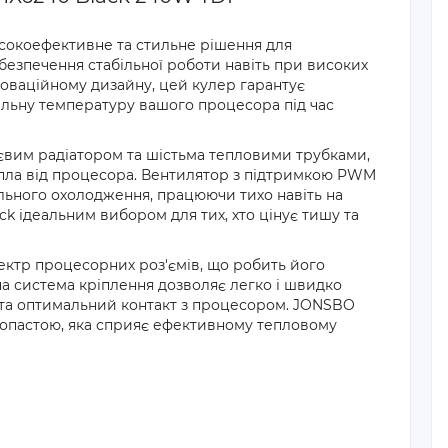
исокоефективне та стильне рішення для
езпечення стабільної роботи навіть при високих
новаційному дизайну, цей кулер гарантує
льну температуру вашого процесора під час
вим радіатором та шістьма тепловими трубками,
епла від процесора. Вентилятор з підтримкою PWM
льного охолодження, працюючи тихо навіть на
 ідеальним вибором для тих, хто цінує тишу та
ктр процесорних роз'ємів, що робить його
на система кріплення дозволяє легко і швидко
 та оптимальний контакт з процесором. JONSBO
опастою, яка сприяє ефективному тепловому