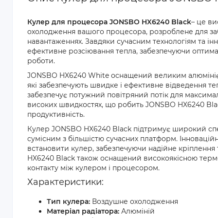
Кулер для процесора JONSBO HX6240 Black
– це в
охолодження вашого процесора, розроблене для заб
навантаженнях. Завдяки сучасним технологіям та ін
ефективне розсіювання тепла, забезпечуючи оптима
роботи.
JONSBO HX6240 White оснащений великим алюмініє
які забезпечують швидке і ефективне відведення т
забезпечує потужний повітряний потік для максима
високих швидкостях, що робить JONSBO HX6240 Black
продуктивність.
Кулер JONSBO HX6240 Black підтримує широкий спе
сумісним з більшістю сучасних платформ. Інновацій
встановити кулер, забезпечуючи надійне кріплення
HX6240 Black також оснащений високоякісною терм
контакту між кулером і процесором.
Характеристики:
Тип кулера:
Воздушне охолодження
Матеріал радіатора:
Алюміній