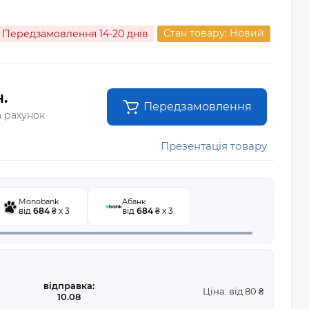
Стан товару: Новий
Передзамовлення 14-20 днів
.
Передзамовлення
а рахунок
Презентація товару
Monobank
Абанк
від
684
₴ x 3
від
684
₴ x 3
відправка:
Ціна: від 80 ₴
10.08