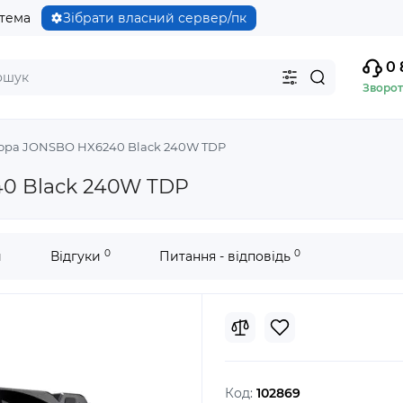
стема
Зібрати власний сервер/пк
0 
Зворот
сора JONSBO HX6240 Black 240W TDP
0 Black 240W TDP
0
0
и
Відгуки
Питання - відповідь
Код:
102869