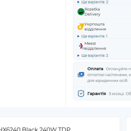
Ще варіантів: 2
Rozetka
Delivery
Укрпошта
відділення
Ще варіантів: 1
Meest
відділення
Ще варіантів: 2
Оплата
Оплачуйте го
оплатою частинами, 
для юридичних осіб.
Гарантія
3 місяці. 
HX6240 Black 240W TDP