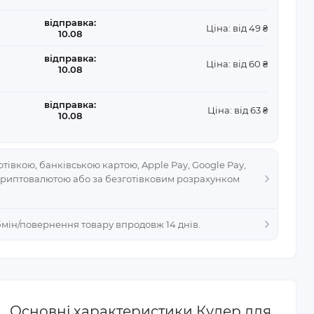
відправка:
Ціна: від 49 ₴
10.08
відправка:
Ціна: від 60 ₴
10.08
відправка:
Ціна: від 63 ₴
10.08
тівкою, банківською картою, Apple Pay, Google Pay,
криптовалютою або за безготівковим розрахунком
Обмін/повернення товару впродовж 14 днів.
Основні характеристики Кулер для