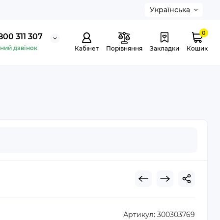
Українська
0
800 311 307
ний дзвінок
Кабінет
Порівняння
Закладки
Кошик
Артикул:
300303769