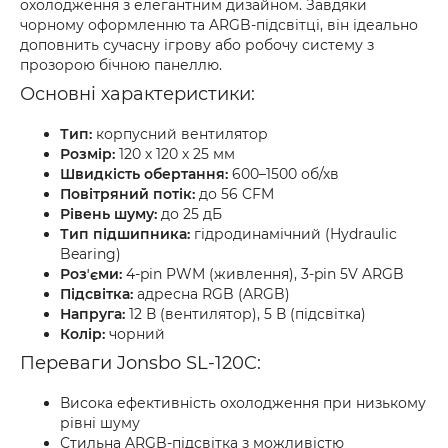
охолодження з елегантним дизайном. Завдяки
чорному оформленню та ARGB-підсвітці, він ідеально
доповнить сучасну ігрову або робочу систему з
прозорою бічною панеллю.
Основні характеристики:
Тип:
корпусний вентилятор
Розмір:
120 х 120 х 25 мм
Швидкість обертання:
600–1500 об/хв
Повітряний потік:
до 56 CFM
Рівень шуму:
до 25 дБ
Тип підшипника:
гідродинамічний (Hydraulic
Bearing)
Розʼєми:
4-pin PWM (живлення), 3-pin 5V ARGB
Підсвітка:
адресна RGB (ARGB)
Напруга:
12 В (вентилятор), 5 В (підсвітка)
Колір:
чорний
Переваги Jonsbo SL-120C:
Висока ефективність охолодження при низькому
рівні шуму
Стильна ARGB-підсвітка з можливістю