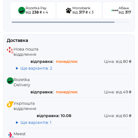
Rozetka Pay
Monobank
Абанк
від
238
₴ x 4
від
317
₴ x 3
від
317
₴ x 
Доставка
Нова пошта
відділення
відправка:
понеділок
Ціна: від 80 ₴
Ще варіантів: 2
Rozetka
Delivery
відправка:
понеділок
Ціна: від 49 ₴
Укрпошта
відділення
відправка: 10.08
Ціна: від 60 ₴
Ще варіантів: 1
Meest