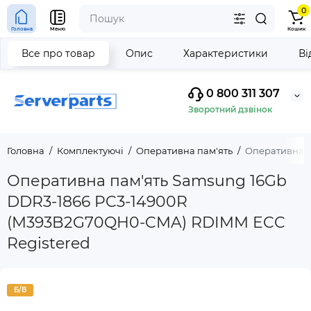
0
Головна
Меню
Кошик
Все про товар
Опис
Характеристики
Ві
0 800 311 307
Зворотний дзвінок
Головна
Комплектуючі
Оперативна пам'ять
Оперативна п
Оперативна пам'ять Samsung 16Gb
DDR3-1866 PC3-14900R
(M393B2G70QH0-CMA) RDIMM ECC
Registered
Б/В