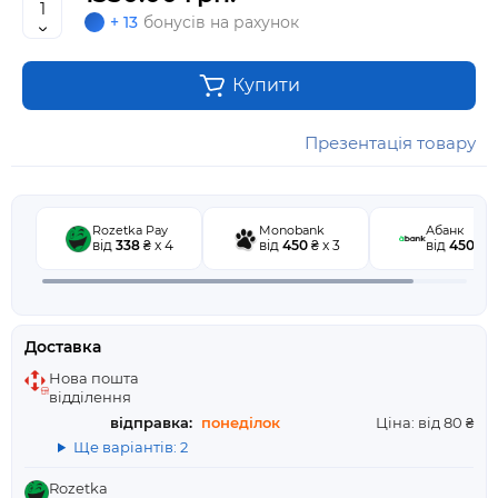
+ 13
бонусів на рахунок
Купити
Презентація товару
Rozetka Pay
Monobank
Абанк
від
338
₴ x 4
від
450
₴ x 3
від
450
₴ x
Доставка
Нова пошта
відділення
відправка:
понеділок
Ціна: від 80 ₴
Ще варіантів: 2
Rozetka