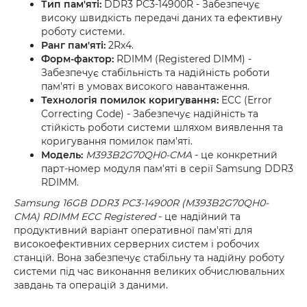
Тип пам'яті:
DDR3 PC3-14900R - Забезпечує
високу швидкість передачі даних та ефективну
роботу системи.
Ранг пам'яті:
2Rx4.
Форм-фактор:
RDIMM (Registered DIMM) -
Забезпечує стабільність та надійність роботи
пам'яті в умовах високого навантаження.
Технологія помилок коригування:
ECC (Error
Correcting Code) - Забезпечує надійність та
стійкість роботи системи шляхом виявлення та
коригування помилок пам'яті.
Модель:
M393B2G70QH0-CMA
- це конкретний
парт-номер модуля пам'яті в серії Samsung DDR3
RDIMM.
Samsung 16GB DDR3 PC3-14900R (M393B2G70QH0-
CMA) RDIMM ECC Registered
- це надійний та
продуктивний варіант оперативної пам'яті для
високоефективних серверних систем і робочих
станцій. Вона забезпечує стабільну та надійну роботу
системи під час виконання великих обчислювальних
завдань та операцій з даними.