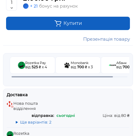
+ 21
бонус на рахунок
Купити
Презентація товару
Rozetka Pay
Monobank
Абанк
від
525
₴ x 4
від
700
₴ x 3
від
700
₴ x
Доставка
Нова пошта
відділення
відправка:
сьогодні
Ціна: від 80 ₴
Ще варіантів: 2
Rozetka