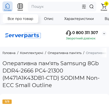
0
Головна
Меню
Кошик
Все про товар
Опис
Характеристики
Ві
0 800 311 307
Зворотний дзвінок
Головна
Комплектуючі
Оперативна пам'ять
Оперативна п
Оперативна пам'ять Samsung 8Gb
DDR4-2666 PC4-21300
(M471A1K43DB1-CTD) SODIMM Non-
ECC Small Outline
Б/В