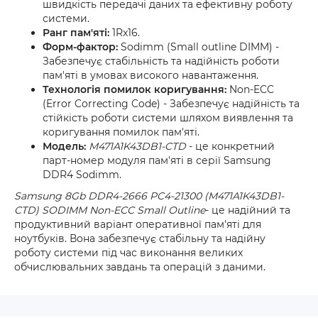
швидкість передачі даних та ефективну роботу
системи.
Ранг пам'яті:
1Rx16.
Форм-фактор:
Sodimm (Small outline DIMM) -
Забезпечує стабільність та надійність роботи
пам'яті в умовах високого навантаження.
Технологія помилок коригування:
Non-ECC
(Error Correcting Code) - Забезпечує надійність та
стійкість роботи системи шляхом виявлення та
коригування помилок пам'яті.
Модель:
M471A1K43DB1-CTD
- це конкретний
парт-номер модуля пам'яті в серії Samsung
DDR4 Sodimm.
Samsung 8Gb DDR4-2666 PC4-21300 (M471A1K43DB1-
CTD) SODIMM Non-ECC Small Outline
- це надійний та
продуктивний варіант оперативної пам'яті для
ноутбуків. Вона забезпечує стабільну та надійну
роботу системи під час виконання великих
обчислювальних завдань та операцій з даними.