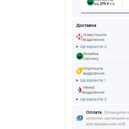
від
275
₴ x 4
Доставка
Нова пошта
відділення
Ще варіантів: 2
Rozetka
Delivery
Укрпошта
відділення
Ще варіантів: 1
Meest
відділення
Ще варіантів: 2
Оплата
Оплачуйте го
оплатою частинами, 
для юридичних осіб.