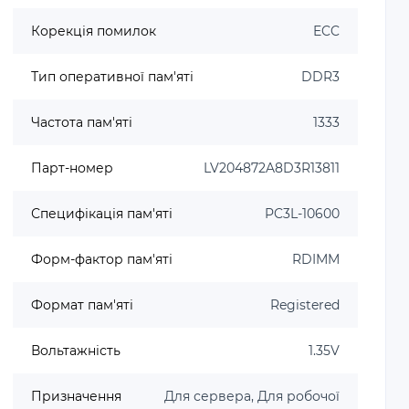
Корекція помилок
ECC
Тип оперативної пам'яті
DDR3
Частота пам'яті
1333
Парт-номер
LV204872A8D3R13811
Специфікація пам'яті
PC3L-10600
Форм-фактор пам'яті
RDIMM
Формат пам'яті
Registered
Вольтажність
1.35V
Призначення
Для сервера, Для робочої