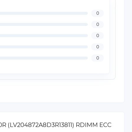
0
0
0
0
0
00R (LV204872A8D3R13811) RDIMM ECC