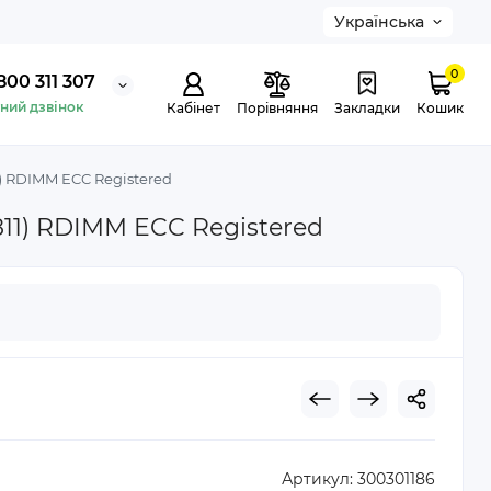
Українська
0
800 311 307
ний дзвінок
Кабінет
Порівняння
Закладки
Кошик
) RDIMM ECC Registered
11) RDIMM ECC Registered
Артикул:
300301186