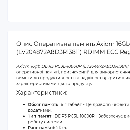
Опис Оперативна пам'ять Axiom 16Gb
(LV204872A8D3R13811) RDIMM ECC Reg
Axiom 16gb DDR3 PC3L-10600R (LV204872A8D3R13811)
оперативної пам'яті, призначений для використання 
вимоги до продуктивності та надійності є критичн
характеристиками цього продукту:
Характеристики:
Обсяг пам'яті:
16 гігабайт - Це дозволяє ефект
додатками.
Тип пам'яті:
DDR3 PC3L-10600R - Забезпечує ви
роботу системи.
Ранг пам'яті:
2Rx4.