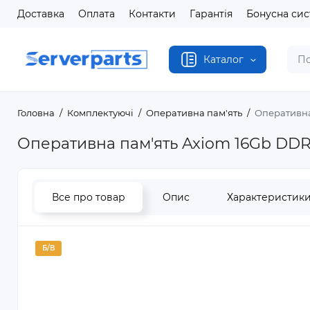
Доставка
Оплата
Контакти
Гарантія
Бонусна си
Каталог
Головна
Комплектуючі
Оперативна пам'ять
Оперативна
Оперативна пам'ять Axiom 16Gb DDR
Все про товар
Опис
Характеристик
Б/В