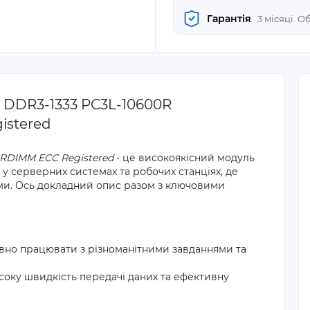
Гарантія
3 місяці. 
 DDR3-1333 PC3L-10600R
istered
 RDIMM ECC Registered
- це високоякісний модуль
у серверних системах та робочих станціях, де
ими. Ось докладний опис разом з ключовими
ивно працювати з різноманітними завданнями та
соку швидкість передачі даних та ефективну