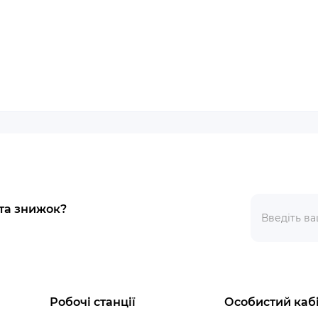
 та знижок?
Робочі станції
Особистий каб