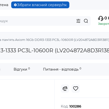
стема
Зібрати власний сервер/пк
0 
Зворот
 пам'ять Axiom 16Gb DDR3-1333 PC3L-10600R (LV204872A8D3R13811
3-1333 PC3L-10600R (LV204872A8D3R138
0
0
и
Відгуки
Питання - відповідь
Код:
100286