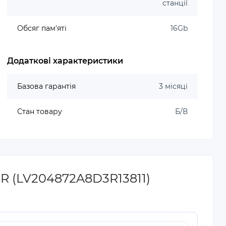
станції
Обсяг пам'яті
16Gb
Додаткові характеристики
Базова гарантія
3 місяці
Стан товару
Б/В
R (LV204872A8D3R13811)