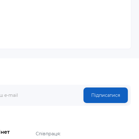
Підписатися
інет
Співпраця: