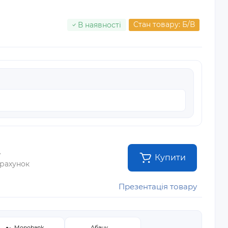
Стан товару: Б/В
В наявності
.
Купити
 рахунок
Презентація товару
Monobank
Абанк