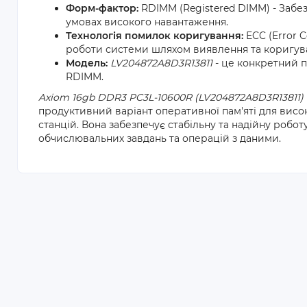
Форм-фактор:
RDIMM (Registered DIMM) - Забезп
умовах високого навантаження.
Технологія помилок коригування:
ECC (Error C
роботи системи шляхом виявлення та коригува
Модель:
LV204872A8D3R13811
- це конкретний п
RDIMM.
Axiom 16gb DDR3 PC3L-10600R (LV204872A8D3R13811)
продуктивний варіант оперативної пам'яті для вис
станцій. Вона забезпечує стабільну та надійну робо
обчислювальних завдань та операцій з даними.