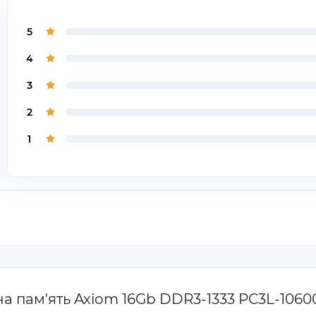
5
4
3
2
1
на пам'ять Axiom 16Gb DDR3-1333 PC3L-106