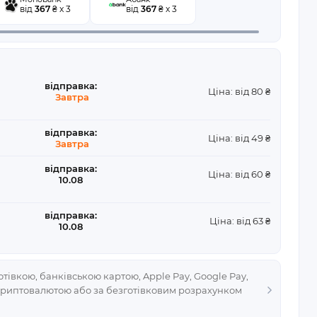
від
367
₴ x 3
від
367
₴ x 3
відправка:
Ціна: від 80 ₴
Завтра
відправка:
Ціна: від 49 ₴
Завтра
відправка:
Ціна: від 60 ₴
10.08
відправка:
Ціна: від 63 ₴
10.08
тівкою, банківською картою, Apple Pay, Google Pay,
криптовалютою або за безготівковим розрахунком