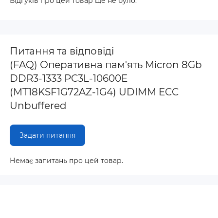
Відгуків про цей товар ще не було.
Питання та відповіді
(FAQ) Оперативна пам'ять Micron 8Gb
DDR3-1333 PC3L-10600E
(MT18KSF1G72AZ-1G4) UDIMM ECC
Unbuffered
Задати питання
Немає запитань про цей товар.