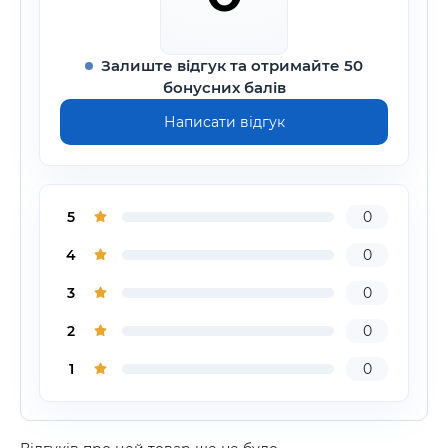
Залиште відгук та отримайте 50
бонусних балів
Написати відгук
5
0
4
0
3
0
2
0
1
0