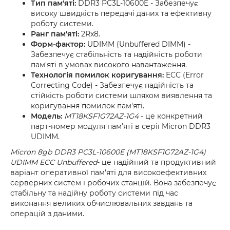
Тип пам'яті:
DDR3 PC3L-10600E - Забезпечує
високу швидкість передачі даних та ефективну
роботу системи.
Ранг пам'яті:
2Rx8.
Форм-фактор:
UDIMM (Unbuffered DIMM) -
Забезпечує стабільність та надійність роботи
пам'яті в умовах високого навантаження.
Технологія помилок коригування:
ECC (Error
Correcting Code) - Забезпечує надійність та
стійкість роботи системи шляхом виявлення та
коригування помилок пам'яті.
Модель:
MT18KSF1G72AZ-1G4
- це конкретний
парт-номер модуля пам'яті в серії Micron DDR3
UDIMM.
Micron 8gb DDR3 PC3L-10600E (MT18KSF1G72AZ-1G4)
UDIMM ECC Unbuffered
- це надійний та продуктивний
варіант оперативної пам'яті для високоефективних
серверних систем і робочих станцій. Вона забезпечує
стабільну та надійну роботу системи під час
виконання великих обчислювальних завдань та
операцій з даними.