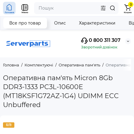
0
Головна
Меню
Кошик
Все про товар
Опис
Характеристики
Ві
0 800 311 307
Зворотний дзвінок
Головна
Комплектуючі
Оперативна пам'ять
Оперативна п
Оперативна пам'ять Micron 8Gb
DDR3-1333 PC3L-10600E
(MT18KSF1G72AZ-1G4) UDIMM ECC
Unbuffered
Б/В