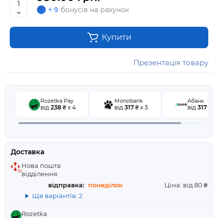
+ 9
бонусів на рахунок
Купити
Презентація товару
Rozetka Pay
Monobank
Абанк
від
238
₴ x 4
від
317
₴ x 3
від
317
₴ x 
Доставка
Нова пошта
відділення
відправка:
понеділок
Ціна: від 80 ₴
Ще варіантів: 2
Rozetka