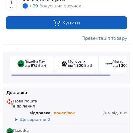
+ 39
бонусів на рахунок
Купити
Презентація товару
Rozetka Pay
Monobank
Абанк
від
975
₴ x 4
від
1 300
₴ x 3
від
1 300
₴ x
Доставка
Нова пошта
відділення
відправка:
понеділок
Ціна: від 80 ₴
Ще варіантів: 2
Rozetka