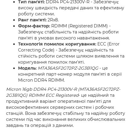
Тип пам'яті:
DDR4 PC4-21300V-R - Забезпечує
високу швидкість передачі даних та ефективну
роботу системи.
Ранг пам'яті:
2Rx8.
Форм-фактор:
RDIMM (Registered DIMM) -
Забезпечує стабільність та надійність роботи
пам'яті в умовах високого навантаження.
Технологія помилок коригування:
ECC (Error
Correcting Code) - Забезпечує надійність та
стійкість роботи системи шляхом виявлення та
коригування помилок пам'яті.
Модель:
MTA36ASF2G72PZ-2G3B1QG
- це
конкретний парт-номер модуля пам'яті в серії
Micron DDR4 RDIMM.
Micron 16gb DDR4 PC4-21300V-R (MTA36ASF2G72PZ-
2G3B1QG) RDIMM ECC Registered
- це надійний та
продуктивний варіант оперативної пам'яті для
високоефективних серверних систем і робочих
станцій. Вона забезпечує стабільну та надійну роботу
системи під час виконання великих обчислювальних
завдань та операцій з даними.