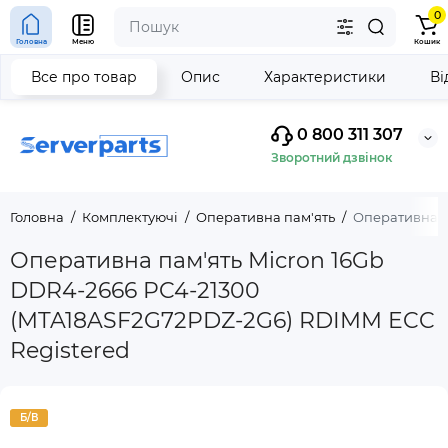
0
Головна
Меню
Кошик
Все про товар
Опис
Характеристики
Ві
0 800 311 307
Зворотний дзвінок
Головна
Комплектуючі
Оперативна пам'ять
Оперативна п
Оперативна пам'ять Micron 16Gb
DDR4-2666 PC4-21300
(MTA18ASF2G72PDZ-2G6) RDIMM ECC
Registered
Б/В