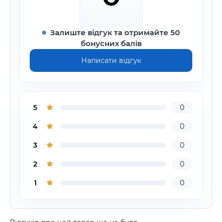
Залиште відгук та отримайте 50
бонусних балів
Написати відгук
5
0
4
0
3
0
2
0
1
0