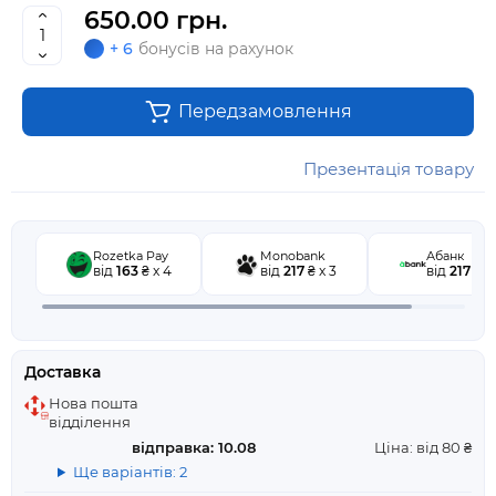
650.00 грн.
+ 6
бонусів на рахунок
Передзамовлення
Презентація товару
Rozetka Pay
Monobank
Абанк
від
163
₴ x 4
від
217
₴ x 3
від
217
₴ x 
Доставка
Нова пошта
відділення
відправка: 10.08
Ціна: від 80 ₴
Ще варіантів: 2