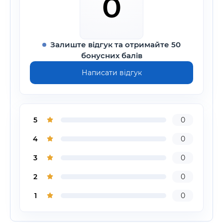
0
Залиште відгук та отримайте 50
бонусних балів
Написати відгук
5
0
4
0
3
0
2
0
1
0