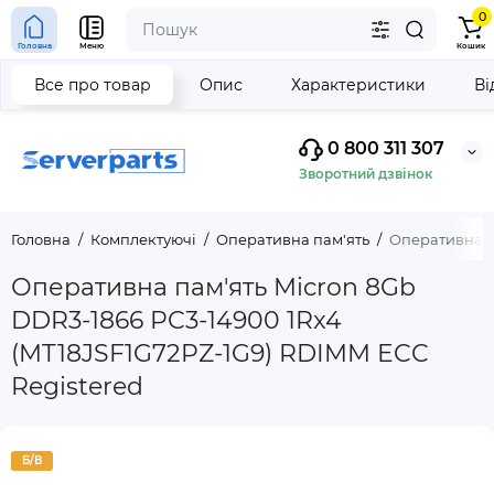
0
Головна
Меню
Кошик
Все про товар
Опис
Характеристики
Ві
0 800 311 307
Зворотний дзвінок
Головна
Комплектуючі
Оперативна пам'ять
Оперативна п
Оперативна пам'ять Micron 8Gb
DDR3-1866 PC3-14900 1Rx4
(MT18JSF1G72PZ-1G9) RDIMM ECC
Registered
Б/В