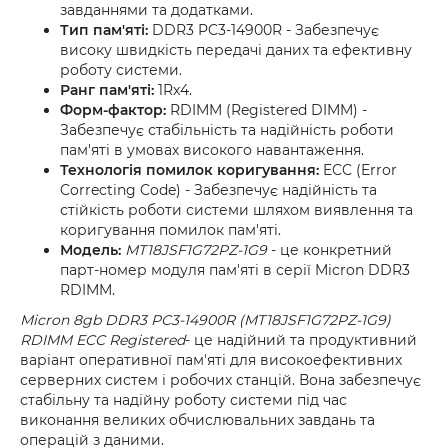
завданнями та додатками.
Тип пам'яті:
DDR3 PC3-14900R - Забезпечує
високу швидкість передачі даних та ефективну
роботу системи.
Ранг пам'яті:
1Rx4.
Форм-фактор:
RDIMM (Registered DIMM) -
Забезпечує стабільність та надійність роботи
пам'яті в умовах високого навантаження.
Технологія помилок коригування:
ECC (Error
Correcting Code) - Забезпечує надійність та
стійкість роботи системи шляхом виявлення та
коригування помилок пам'яті.
Модель:
MT18JSF1G72PZ-1G9
- це конкретний
парт-номер модуля пам'яті в серії Micron DDR3
RDIMM.
Micron 8gb DDR3 PC3-14900R (MT18JSF1G72PZ-1G9)
RDIMM ECC Registered
- це надійний та продуктивний
варіант оперативної пам'яті для високоефективних
серверних систем і робочих станцій. Вона забезпечує
стабільну та надійну роботу системи під час
виконання великих обчислювальних завдань та
операцій з даними.