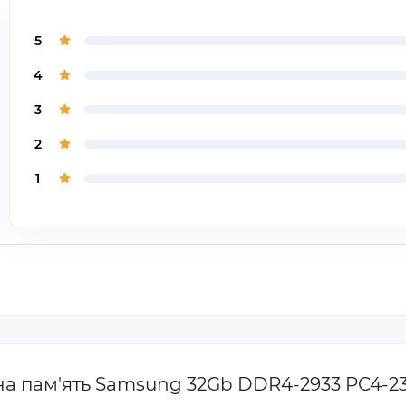
5
4
3
2
1
вна пам'ять Samsung 32Gb DDR4-2933 PC4