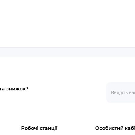
 та знижок?
Робочі станції
Особистий каб