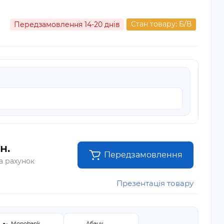
Стан товару: Б/В
Передзамовлення 14-20 днів
н.
Передзамовлення
а рахунок
Презентація товару
Monobank
Абанк