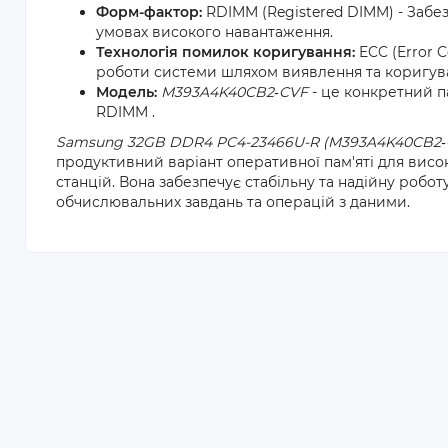
Форм-фактор:
RDIMM (Registered DIMM) - Забезп
умовах високого навантаження.
Технологія помилок коригування:
ECC (Error C
роботи системи шляхом виявлення та коригува
Модель:
M393A4K40CB2‐CVF
- це конкретний п
RDIMM .
Samsung 32GB DDR4 PC4-23466U-R (M393A4K40CB2‐
продуктивний варіант оперативної пам'яті для вис
станцій. Вона забезпечує стабільну та надійну робо
обчислювальних завдань та операцій з даними.