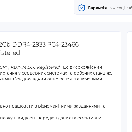
Гарантія
3 місяці. 
2Gb DDR4-2933 PC4-23466
stered
VF) RDIMM ECC Registered
- це високоякісний
истання у серверних системах та робочих станціях,
ичними. Ось докладний опис разом з ключовими
ивно працювати з різноманітними завданнями та
исоку швидкість передачі даних та ефективну