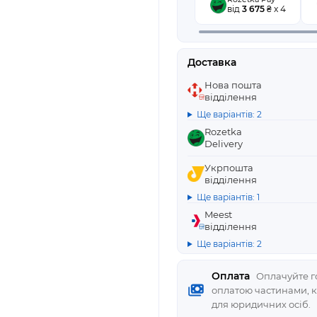
від
3 675
₴ x 4
Доставка
Нова пошта
відділення
Ще варіантів: 2
Rozetka
Delivery
Укрпошта
відділення
Ще варіантів: 1
Meest
відділення
Ще варіантів: 2
Оплата
Оплачуйте го
оплатою частинами, 
для юридичних осіб.