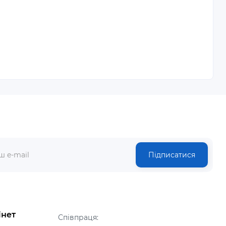
Підписатися
інет
Співпраця: