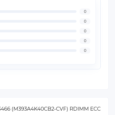
0
0
0
0
0
-23466 (M393A4K40CB2‐CVF) RDIMM ECC