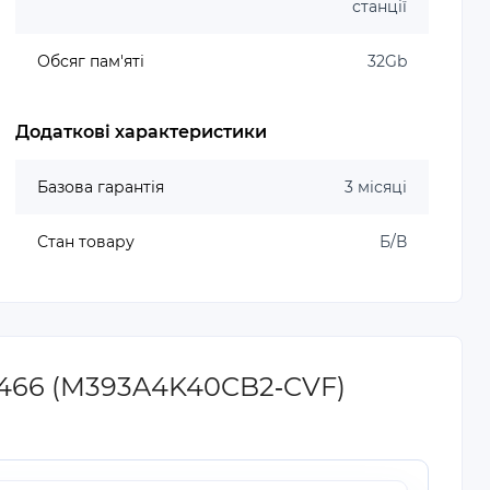
станції
Обсяг пам'яті
32Gb
Додаткові характеристики
Базова гарантія
3 місяці
Стан товару
Б/В
3466 (M393A4K40CB2‐CVF)