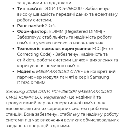
завданнями та додатками.
Тип пам'яті:
DDR4 PC4-25600R - Забезпечує
високу швидкість передачі даних та ефективну
роботу системи.
Ранг пам'яті:
2Rx4.
Форм-фактор:
RDIMM (Registered DIMM) -
Забезпечує стабільність та надійність роботи
пам'яті в умовах високого навантаження.
Технологія помилок коригування:
ECC (Error
Correcting Code) - Забезпечує надійність та
стійкість роботи системи шляхом виявлення та
коригування помилок пам'яті.
Модель:
M393A4K40DB2‐CWE
- це конкретний
парт-номер модуля пам'яті в серії Samsung
DDR4 RDIMM .
Samsung 32GB DDR4 PC4-25600R (M393A4K40DB2‐
CWE) RDIMM ECC Registered
- це надійний та
продуктивний варіант оперативної пам'яті для
високоефективних серверних систем і робочих
станцій. Вона забезпечує стабільну та надійну роботу
системи під час виконання великих обчислювальних
завдань та операцій з даними.