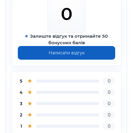
0
Залиште відгук та отримайте 50
бонусних балів
Написати відгук
5
0
4
0
3
0
2
0
1
0