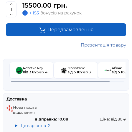
15500.00 грн.
+ 155
бонусів на рахунок
Передзамовлення
Презентація товару
Rozetka Pay
Monobank
Абанк
від
3 875
₴ x 4
від
5 167
₴ x 3
від
5 167
₴ x
Доставка
Нова пошта
відділення
відправка: 10.08
Ціна: від 80 ₴
Ще варіантів: 2