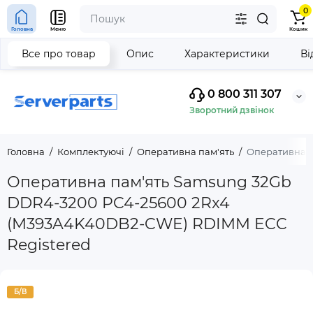
0
Головна
Меню
Кошик
Все про товар
Опис
Характеристики
Ві
0 800 311 307
Зворотний дзвінок
Головна
Комплектуючі
Оперативна пам'ять
Оперативна п
Оперативна пам'ять Samsung 32Gb
DDR4-3200 PC4-25600 2Rx4
(M393A4K40DB2-CWE) RDIMM ECC
Registered
Б/В