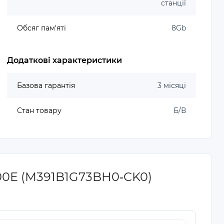
станції
Обсяг пам'яті
8Gb
Додаткові характеристики
Базова гарантія
3 місяці
Стан товару
Б/В
00E (M391B1G73BH0‐CK0)