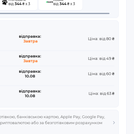
від
344
₴ x 3
від
344
₴ x 3
відправка:
Ціна: від 80 ₴
Завтра
відправка:
Ціна: від 49 ₴
Завтра
відправка:
Ціна: від 60 ₴
10.08
відправка:
Ціна: від 63 ₴
10.08
тівкою, банківською картою, Apple Pay, Google Pay,
криптовалютою або за безготівковим розрахунком