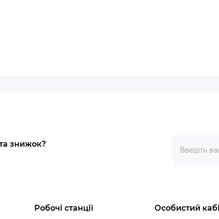
 та знижок?
Робочі станції
Особистий каб