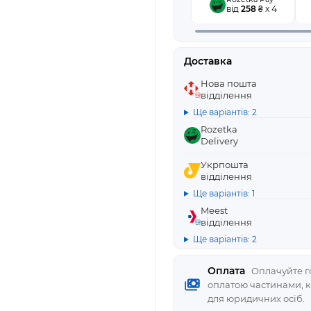
від
258
₴ x 4
Доставка
Нова пошта
відділення
Ще варіантів: 2
Rozetka
Delivery
Укрпошта
відділення
Ще варіантів: 1
Meest
відділення
Ще варіантів: 2
Оплата
Оплачуйте го
оплатою частинами, 
для юридичних осіб.