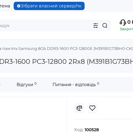
стема
Зібрати власний сервер/пк
0 
Зворот
 пам'ять Samsung 8Gb DDR3-1600 PC3-12800E (M391B1G73BH0‐CK0
DR3-1600 PC3-12800 2Rx8 (M391B1G73B
0
0
и
Відгуки
Питання - відповідь
Код:
100528