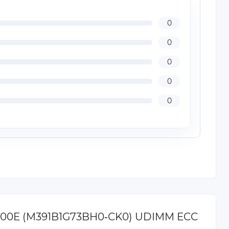
0
0
0
0
0
2800E (M391B1G73BH0‐CK0) UDIMM ECC