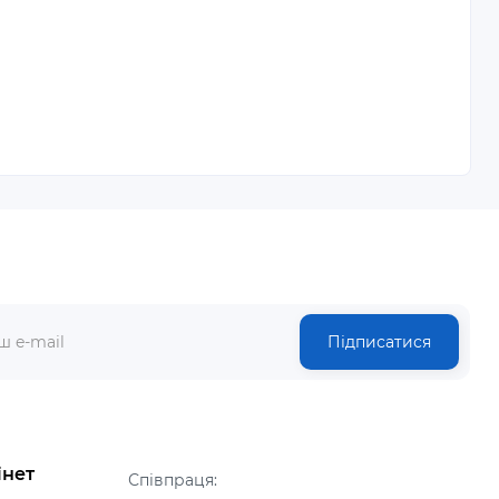
Підписатися
інет
Співпраця: