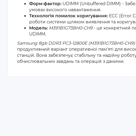
Форм-фактор:
UDIMM (Unbuffered DIMM) - Забезп
умовах високого навантаження.
Технологія помилок коригування:
ECC (Error C
роботи системи шляхом виявлення та коригува
Модель:
M391B1G73BH0-CH9
- це конкретний п
UDIMM.
Samsung 8gb DDR3 PC3-12800E (M391B1G73BH0-CH9)
продуктивний варіант оперативної пам'яті для вис
станцій. Вона забезпечує стабільну та надійну робо
обчислювальних завдань та операцій з даними.