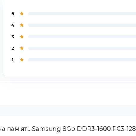
5
4
3
2
1
вна пам'ять Samsung 8Gb DDR3-1600 PC3-1