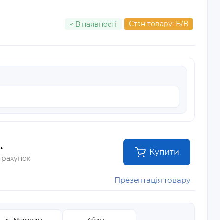
Стан товару: Б/В
В наявності
.
Купити
 рахунок
Презентація товару
Monobank
Абанк