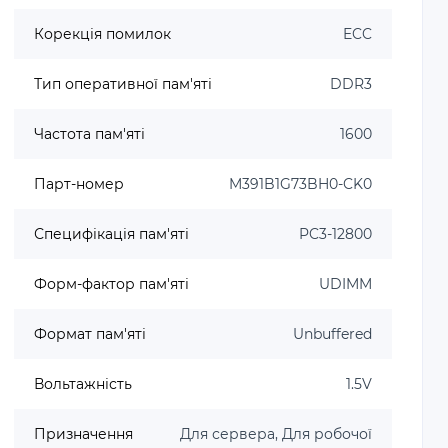
Корекція помилок
ECC
Тип оперативної пам'яті
DDR3
Частота пам'яті
1600
Парт-номер
M391B1G73BH0-CK0
Специфікація пам'яті
PC3-12800
Форм-фактор пам'яті
UDIMM
Формат пам'яті
Unbuffered
Вольтажність
1.5V
Призначення
Для сервера, Для робочої