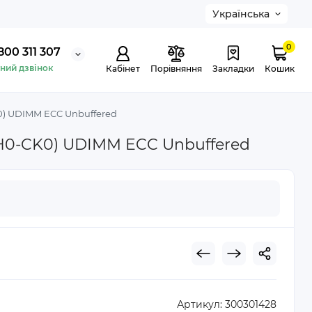
Українська
0
800 311 307
ний дзвінок
Кабінет
Порівняння
Закладки
Кошик
) UDIMM ECC Unbuffered
H0-CK0) UDIMM ECC Unbuffered
Артикул:
300301428