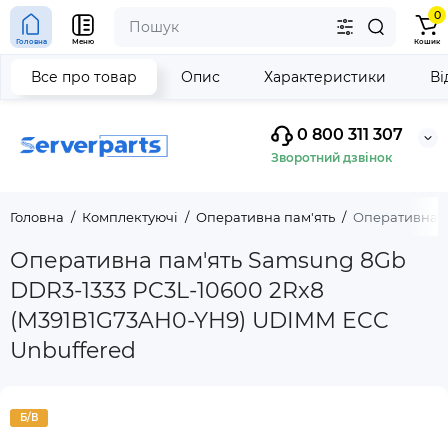
0
Головна
Меню
Кошик
Все про товар
Опис
Характеристики
Ві
0 800 311 307
Зворотний дзвінок
Головна
Комплектуючі
Оперативна пам'ять
Оперативна п
Оперативна пам'ять Samsung 8Gb
DDR3-1333 PC3L-10600 2Rx8
(M391B1G73AH0-YH9) UDIMM ECC
Unbuffered
Б/В