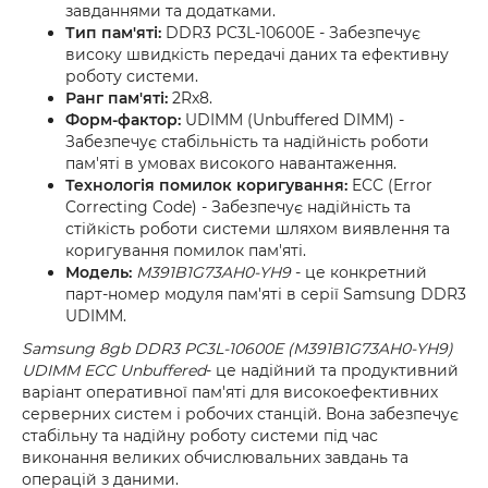
завданнями та додатками.
Тип пам'яті:
DDR3 PC3L-10600E - Забезпечує
високу швидкість передачі даних та ефективну
роботу системи.
Ранг пам'яті:
2Rx8.
Форм-фактор:
UDIMM (Unbuffered DIMM) -
Забезпечує стабільність та надійність роботи
пам'яті в умовах високого навантаження.
Технологія помилок коригування:
ECC (Error
Correcting Code) - Забезпечує надійність та
стійкість роботи системи шляхом виявлення та
коригування помилок пам'яті.
Модель:
M391B1G73AH0-YH9
- це конкретний
парт-номер модуля пам'яті в серії Samsung DDR3
UDIMM.
Samsung 8gb DDR3 PC3L-10600E (M391B1G73AH0-YH9)
UDIMM ECC Unbuffered
- це надійний та продуктивний
варіант оперативної пам'яті для високоефективних
серверних систем і робочих станцій. Вона забезпечує
стабільну та надійну роботу системи під час
виконання великих обчислювальних завдань та
операцій з даними.