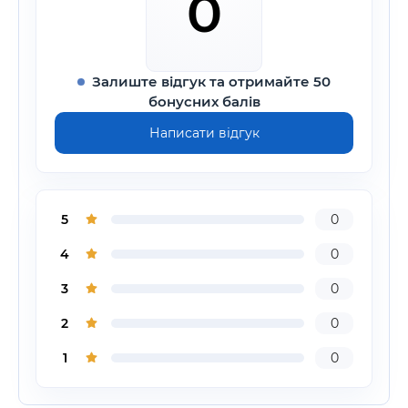
0
Залиште відгук та отримайте 50
бонусних балів
Написати відгук
5
0
4
0
3
0
2
0
1
0