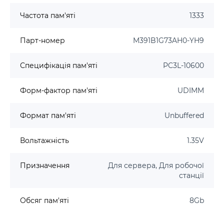
Частота пам'яті
1333
Парт-номер
M391B1G73AH0-YH9
Специфікація пам'яті
PC3L-10600
Форм-фактор пам'яті
UDIMM
Формат пам'яті
Unbuffered
Вольтажність
1.35V
Призначення
Для сервера, Для робочої
станції
Обсяг пам'яті
8Gb