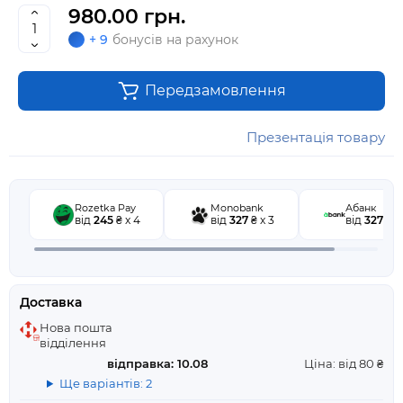
980.00 грн.
+ 9
бонусів на рахунок
Передзамовлення
Презентація товару
Rozetka Pay
Monobank
Абанк
від
245
₴ x 4
від
327
₴ x 3
від
327
₴ x
Доставка
Нова пошта
відділення
відправка: 10.08
Ціна: від 80 ₴
Ще варіантів: 2