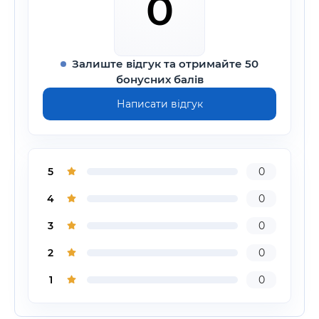
0
Залиште відгук та отримайте 50
бонусних балів
Написати відгук
5
0
4
0
3
0
2
0
1
0