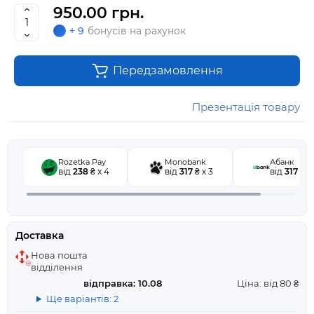
950.00 грн.
+ 9
бонусів на рахунок
Передзамовлення
Презентація товару
Rozetka Pay
Monobank
Абанк
від
238
₴ x 4
від
317
₴ x 3
від
317
₴ x 
Доставка
Нова пошта
відділення
відправка: 10.08
Ціна: від 80 ₴
Ще варіантів: 2