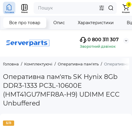
0
Головна
Меню
Кошик
Все про товар
Опис
Характеристики
Ві
0 800 311 307
Зворотний дзвінок
Головна
Комплектуючі
Оперативна пам'ять
Оперативна п
Оперативна пам'ять SK Hynix 8Gb
DDR3-1333 PC3L-10600E
(HMT41GU7MFR8A-H9) UDIMM ECC
Unbuffered
Б/В