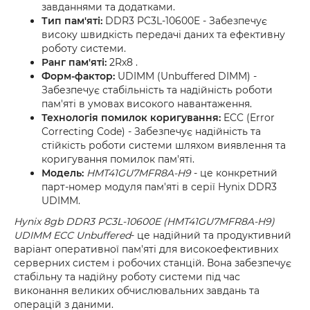
завданнями та додатками.
Тип пам'яті:
DDR3 PC3L-10600E - Забезпечує
високу швидкість передачі даних та ефективну
роботу системи.
Ранг пам'яті:
2Rx8 .
Форм-фактор:
UDIMM (Unbuffered DIMM) -
Забезпечує стабільність та надійність роботи
пам'яті в умовах високого навантаження.
Технологія помилок коригування:
ECC (Error
Correcting Code) - Забезпечує надійність та
стійкість роботи системи шляхом виявлення та
коригування помилок пам'яті.
Модель:
HMT41GU7MFR8A-H9
- це конкретний
парт-номер модуля пам'яті в серії Hynix DDR3
UDIMM.
Hynix 8gb DDR3 PC3L-10600E (HMT41GU7MFR8A-H9)
UDIMM ECC Unbuffered
- це надійний та продуктивний
варіант оперативної пам'яті для високоефективних
серверних систем і робочих станцій. Вона забезпечує
стабільну та надійну роботу системи під час
виконання великих обчислювальних завдань та
операцій з даними.