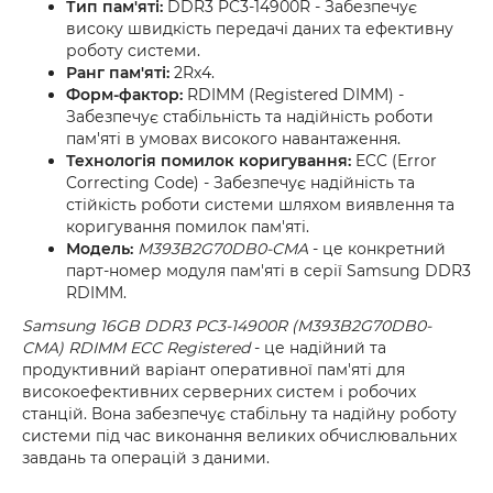
Тип пам'яті:
DDR3 PC3-14900R - Забезпечує
високу швидкість передачі даних та ефективну
роботу системи.
Ранг пам'яті:
2Rx4.
Форм-фактор:
RDIMM (Registered DIMM) -
Забезпечує стабільність та надійність роботи
пам'яті в умовах високого навантаження.
Технологія помилок коригування:
ECC (Error
Correcting Code) - Забезпечує надійність та
стійкість роботи системи шляхом виявлення та
коригування помилок пам'яті.
Модель:
M393B2G70DB0-CMA
- це конкретний
парт-номер модуля пам'яті в серії Samsung DDR3
RDIMM.
Samsung 16GB DDR3 PC3-14900R (M393B2G70DB0-
CMA) RDIMM ECC Registered
- це надійний та
продуктивний варіант оперативної пам'яті для
високоефективних серверних систем і робочих
станцій. Вона забезпечує стабільну та надійну роботу
системи під час виконання великих обчислювальних
завдань та операцій з даними.