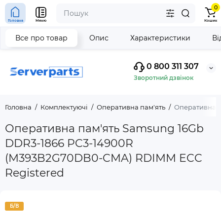
0
Головна
Меню
Кошик
Все про товар
Опис
Характеристики
Ві
0 800 311 307
Зворотний дзвінок
Головна
Комплектуючі
Оперативна пам'ять
Оперативна п
Оперативна пам'ять Samsung 16Gb
DDR3-1866 PC3-14900R
(M393B2G70DB0-CMA) RDIMM ECC
Registered
Б/В