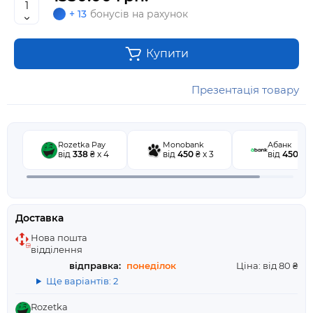
+ 13
бонусів на рахунок
Купити
Презентація товару
Rozetka Pay
Monobank
Абанк
від
338
₴ x 4
від
450
₴ x 3
від
450
₴ x
Доставка
Нова пошта
відділення
відправка:
понеділок
Ціна: від 80 ₴
Ще варіантів: 2
Rozetka