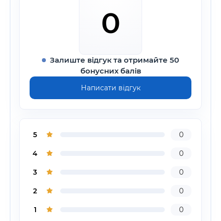
0
Залиште відгук та отримайте 50
бонусних балів
Написати відгук
5
0
4
0
3
0
2
0
1
0