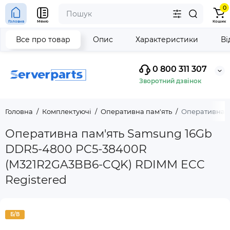
0
Головна
Меню
Кошик
Все про товар
Опис
Характеристики
Ві
0 800 311 307
Зворотний дзвінок
Головна
Комплектуючі
Оперативна пам'ять
Оперативна п
Оперативна пам'ять Samsung 16Gb
DDR5-4800 PC5-38400R
(M321R2GA3BB6-CQK) RDIMM ECC
Registered
Б/В