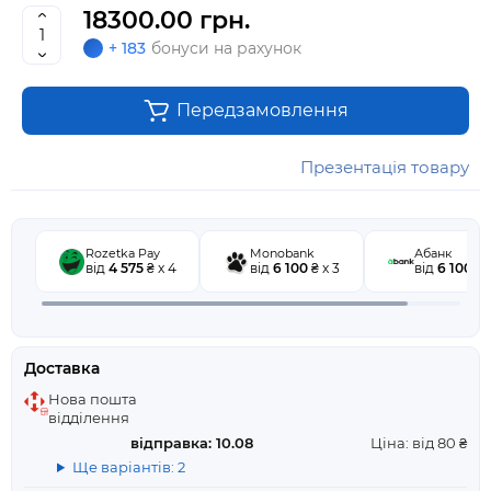
18300.00 грн.
+ 183
бонуси на рахунок
Передзамовлення
Презентація товару
Rozetka Pay
Monobank
Абанк
від
4 575
₴ x 4
від
6 100
₴ x 3
від
6 100
₴ 
Доставка
Нова пошта
відділення
відправка: 10.08
Ціна: від 80 ₴
Ще варіантів: 2