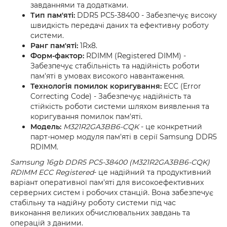
завданнями та додатками.
Тип пам'яті:
DDR5 PC5-38400 - Забезпечує високу
швидкість передачі даних та ефективну роботу
системи.
Ранг пам'яті:
1Rx8.
Форм-фактор:
RDIMM (Registered DIMM) -
Забезпечує стабільність та надійність роботи
пам'яті в умовах високого навантаження.
Технологія помилок коригування:
ECC (Error
Correcting Code) - Забезпечує надійність та
стійкість роботи системи шляхом виявлення та
коригування помилок пам'яті.
Модель:
M321R2GA3BB6-CQK
- це конкретний
парт-номер модуля пам'яті в серії Samsung DDR5
RDIMM.
Samsung
16gb DDR5 PC5-38400 (M321R2GA3BB6-CQK)
RDIMM ECC Registered
- це надійний та продуктивний
варіант оперативної пам'яті для високоефективних
серверних систем і робочих станцій. Вона забезпечує
стабільну та надійну роботу системи під час
виконання великих обчислювальних завдань та
операцій з даними.