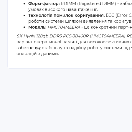
Форм-фактор:
RDIMM (Registered DIMM) - Забезп
умовах високого навантаження.
Технологія помилок коригування:
ECC (Error C
роботи системи шляхом виявлення та коригува
Модель:
HMCT04MEERA
- це конкретний парт-н
SK Hynix 128gb DDR5 PC5-38400R (HMCT04MEERA) RD
варіант оперативної пам'яті для високоефективних 
забезпечує стабільну та надійну роботу системи пі
операцій з даними.