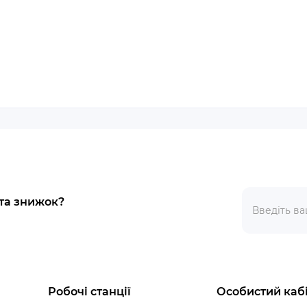
 та знижок?
Робочі станції
Особистий каб