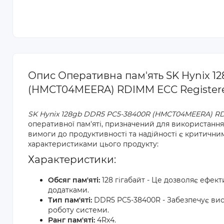
Опис Оперативна пам'ять SK Hynix 
(HMCT04MEERA) RDIMM ECC Register
SK Hynix 128gb DDR5 PC5-38400R (HMCT04MEERA) RD
оперативної пам'яті, призначений для використання 
вимоги до продуктивності та надійності є критичн
характеристиками цього продукту:
Характеристики:
Обсяг пам'яті:
128 гігабайт - Це дозволяє ефек
додатками.
Тип пам'яті:
DDR5 PC5-38400R - Забезпечує вис
роботу системи.
Ранг пам'яті:
4Rx4.