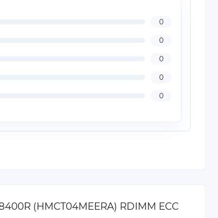
0
0
0
0
0
5-38400R (HMCT04MEERA) RDIMM ECC