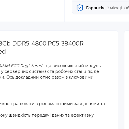
Гарантія
3 місяці. 
128Gb DDR5-4800 PC5-38400R
ed
IMM ECC Registered
- це високоякісний модуль
у серверних системах та робочих станціях, де
ими. Ось докладний опис разом з ключовими
тивно працювати з різноманітними завданнями та
оку швидкість передачі даних та ефективну