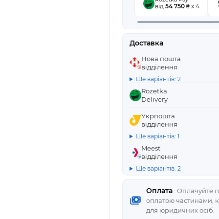
від
54 750
₴ x 4
Доставка
Нова пошта
відділення
Ще варіантів: 2
Rozetka
Delivery
Укрпошта
відділення
Ще варіантів: 1
Meest
відділення
Ще варіантів: 2
Оплата
Оплачуйте го
оплатою частинами, 
для юридичних осіб.