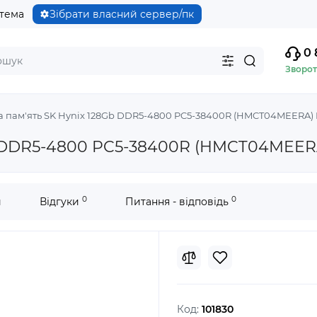
стема
Зібрати власний сервер/пк
0 
Зворот
 пам'ять SK Hynix 128Gb DDR5-4800 PC5-38400R (HMCT04MEERA) 
b DDR5-4800 PC5-38400R (HMCT04MEER
0
0
и
Відгуки
Питання - відповідь
Код:
101830