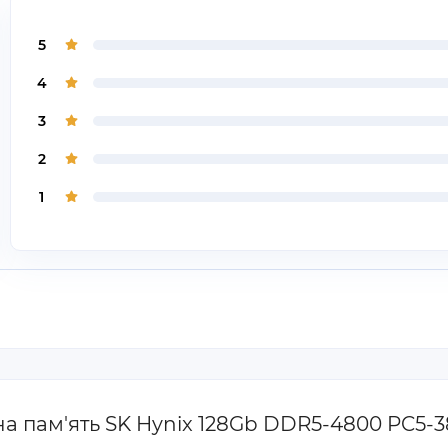
5
4
3
2
1
вна пам'ять SK Hynix 128Gb DDR5-4800 PC