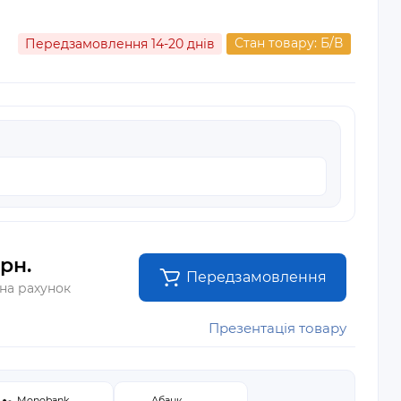
Стан товару: Б/В
Передзамовлення 14-20 днів
рн.
Передзамовлення
 на рахунок
Презентація товару
Monobank
Абанк