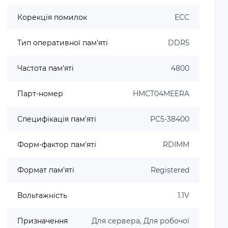
Корекція помилок
ECC
Тип оперативної пам'яті
DDR5
Частота пам'яті
4800
Парт-номер
HMCT04MEERA
Специфікація пам'яті
PC5-38400
Форм-фактор пам'яті
RDIMM
Формат пам'яті
Registered
Вольтажність
1.1V
Призначення
Для сервера, Для робочої