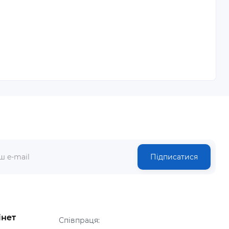
Підписатися
інет
Співпраця: