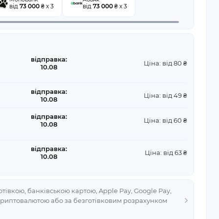
від
73 000
₴ x 3
від
73 000
₴ x 3
відправка:
Ціна: від 80 ₴
10.08
відправка:
Ціна: від 49 ₴
10.08
відправка:
Ціна: від 60 ₴
10.08
відправка:
Ціна: від 63 ₴
10.08
тівкою, банківською картою, Apple Pay, Google Pay,
криптовалютою або за безготівковим розрахунком