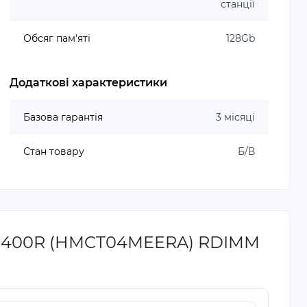
станції
Обсяг пам'яті
128Gb
Додаткові характеристики
Базова гарантія
3 місяці
Стан товару
Б/В
-38400R (HMCT04MEERA) RDIMM