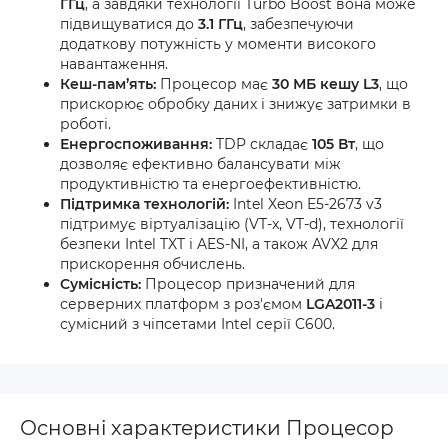
ГГц
, а завдяки технології Turbo Boost вона може
підвищуватися до
3.1 ГГц
, забезпечуючи
додаткову потужність у моменти високого
навантаження.
Кеш-пам’ять:
Процесор має
30 МБ кешу L3
, що
прискорює обробку даних і знижує затримки в
роботі.
Енергоспоживання:
TDP складає
105 Вт
, що
дозволяє ефективно балансувати між
продуктивністю та енергоефективністю.
Підтримка технологій:
Intel Xeon E5-2673 v3
підтримує віртуалізацію (VT-x, VT-d), технології
безпеки Intel TXT і AES-NI, а також AVX2 для
прискорення обчислень.
Сумісність:
Процесор призначений для
серверних платформ з роз'ємом
LGA2011-3
і
сумісний з чіпсетами Intel серії C600.
Основні характеристики Процесор