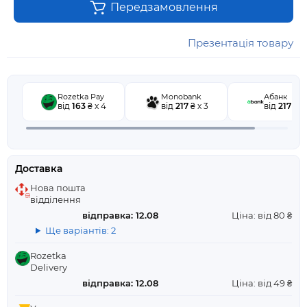
Передзамовлення
Презентація товару
Rozetka Pay
Monobank
Абанк
від
163
₴ x 4
від
217
₴ x 3
від
217
₴ x 
Доставка
Нова пошта
відділення
відправка: 12.08
Ціна: від 80 ₴
Ще варіантів: 2
Rozetka
Delivery
відправка: 12.08
Ціна: від 49 ₴