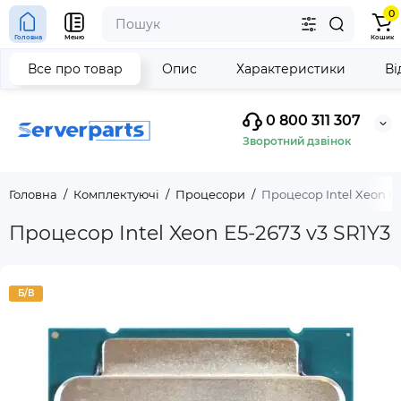
0
Головна
Меню
Кошик
Все про товар
Опис
Характеристики
Ві
0 800 311 307
Зворотний дзвінок
Головна
Комплектуючі
Процесори
Процесор Intel Xeon E5
Процесор Intel Xeon E5-2673 v3 SR1Y3
Б/В