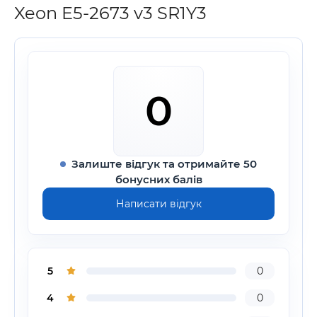
Xeon E5-2673 v3 SR1Y3
0
Залиште відгук та отримайте 50
бонусних балів
Написати відгук
5
0
4
0