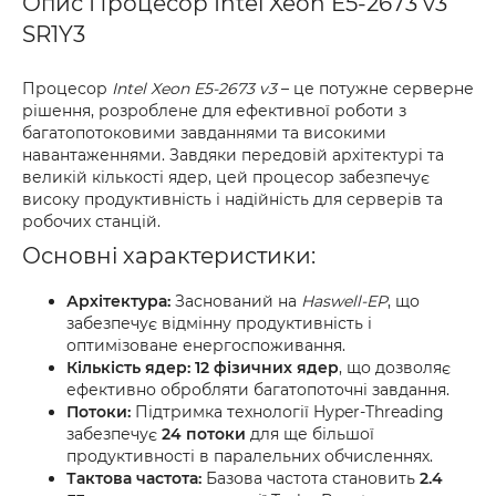
Опис Процесор Intel Xeon E5-2673 v3
SR1Y3
Процесор
Intel Xeon E5-2673 v3
– це потужне серверне
рішення, розроблене для ефективної роботи з
багатопотоковими завданнями та високими
навантаженнями. Завдяки передовій архітектурі та
великій кількості ядер, цей процесор забезпечує
високу продуктивність і надійність для серверів та
робочих станцій.
Основні характеристики:
Архітектура:
Заснований на
Haswell-EP
, що
забезпечує відмінну продуктивність і
оптимізоване енергоспоживання.
Кількість ядер:
12 фізичних ядер
, що дозволяє
ефективно обробляти багатопоточні завдання.
Потоки:
Підтримка технології Hyper-Threading
забезпечує
24 потоки
для ще більшої
продуктивності в паралельних обчисленнях.
Тактова частота:
Базова частота становить
2.4