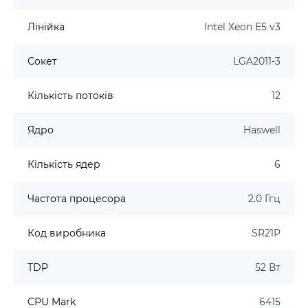
Лінійка
Intel Xeon E5 v3
Сокет
LGA2011-3
Кількість потоків
12
Ядро
Haswell
Кількість ядер
6
Частота процесора
2.0 Ггц
Код виробника
SR21P
TDP
52 Вт
CPU Mark
6415