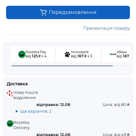
Передзамовлення
Презентація товару
Rozetka Pay
Monobank
Абанк
від
125
₴ x 4
від
167
₴ x 3
від
167
₴ x
Доставка
Нова пошта
відділення
відправка: 12.08
Ціна: від 80 ₴
Ще варіантів: 2
Rozetka
Delivery
відправка: 12.08
Ціна: від 49 ₴