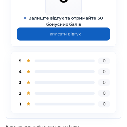
Залиште відгук та отримайте 50
бонусних балів
Написати відгук
5
0
4
0
3
0
2
0
1
0
Відгуків про цей товар ще не було.