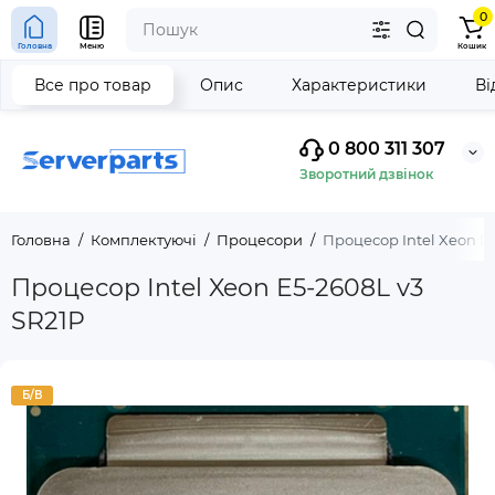
0
Головна
Меню
Кошик
Все про товар
Опис
Характеристики
Ві
0 800 311 307
Зворотний дзвінок
Головна
Комплектуючі
Процесори
Процесор Intel Xeon E
Процесор Intel Xeon E5-2608L v3
SR21P
Б/В