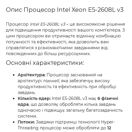
Опис Процесор Intel Xeon E5-2608L v3
Процесор
Intel E5-2608L v3
– це високоякісне рішення
для підвищення продуктивності вашого комп'ютера. З
цим процесором ви отримаєте відмінну комбінацію
потужності та ефективності, яка дозволить вам
справлятися з різноманітними завданнями від
повсякденних до більш ресурсоємних.
Основні характеристики:
Архітектура:
Процесор заснований на
архітектурі
Haswell
, яка забезпечує високу
продуктивність та ефективність при обробці
завдань.
Кількість ядер:
Intel E5-2608L v3 має
6 фізичні
ядра
, що дозволяє обробляти кілька завдань
одночасно і підвищує загальну багатозадачність
системи.
Потоки:
Завдяки підтримці технології Hyper-
Threading процесор може обробляти до
12