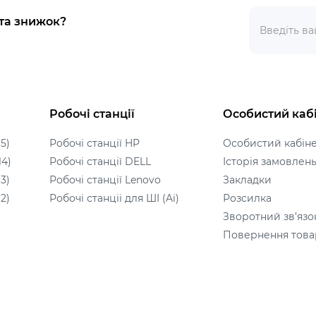
 та знижок?
Робочі станції
Особистий каб
5)
Робочі станції HP
Особистий кабін
14)
Робочі станції DELL
Історія замовлен
3)
Робочі станції Lenovo
Закладки
2)
Робочі станціі для ШІ (Ai)
Розсилка
Зворотний зв’язо
Повернення това