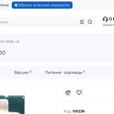
стема
Зібрати власний сервер/пк
0 
Зворот
E5-2618L v3
00
0
0
и
Відгуки
Питання - відповідь
Код:
100236