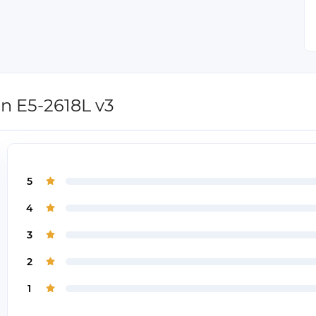
n E5-2618L v3
5
4
3
2
1