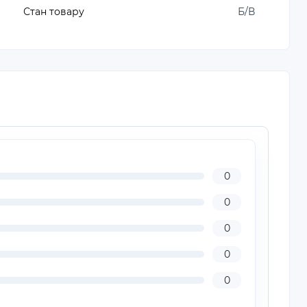
Стан товару
Б/В
0
0
0
0
0