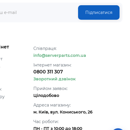
Підписатися
інет
Співпраця:
info@serverparts.com.ua
ет
Інтернет магазин:
ь
0800 311 307
Зворотний дзвінок
Прийом заявок:
к
Цілодобово
ру
Адреса магазину:
м. Київ, вул. Кониського, 26
Час роботи:
ПН - ПТ з 10:00 до 18:00