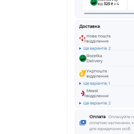
від
325
₴ x 4
Доставка
Нова пошта
відділення
Ще варіантів: 2
Rozetka
Delivery
Укрпошта
відділення
Ще варіантів: 1
Meest
відділення
Ще варіантів: 2
Оплата
Оплачуйте го
оплатою частинами, 
для юридичних осіб.