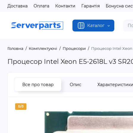
Доставка
Оплата
Контакти
Гарантія
Бонусна си
Каталог
Головна
Комплектуючі
Процесори
Процесор Intel Xeon 
Процесор Intel Xeon E5-2618L v3 SR2
Все про товар
Опис
Характеристик
Б/В