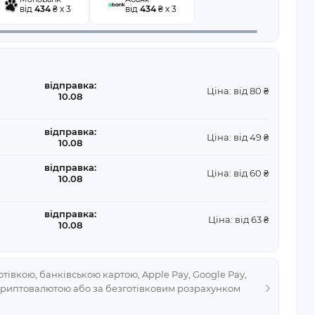
від
434
₴ x 3
від
434
₴ x 3
відправка:
Ціна: від 80 ₴
10.08
відправка:
Ціна: від 49 ₴
10.08
відправка:
Ціна: від 60 ₴
10.08
відправка:
Ціна: від 63 ₴
10.08
тівкою, банківською картою, Apple Pay, Google Pay,
криптовалютою або за безготівковим розрахунком