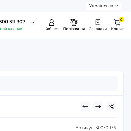
Українська
0
800 311 307
ний дзвінок
Кабінет
Порівняння
Закладки
Кошик
Артикул:
300301136