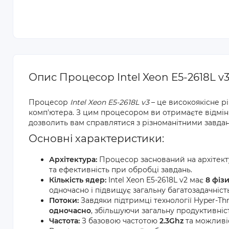
Опис Процесор Intel Xeon E5-2618L v
Процесор
Intel Xeon E5-2618L v3
– це високоякісне р
комп'ютера. З цим процесором ви отримаєте відмінн
дозволить вам справлятися з різноманітними завда
Основні характеристики:
Архітектура:
Процесор заснований на архітек
та ефективність при обробці завдань.
Кількість ядер:
Intel Xeon E5-2618L v2 має
8 фіз
одночасно і підвищує загальну багатозадачніст
Потоки:
Завдяки підтримці технології Hyper-T
одночасно
, збільшуючи загальну продуктивніст
Частота:
З базовою частотою
2.3Ghz
та можливі