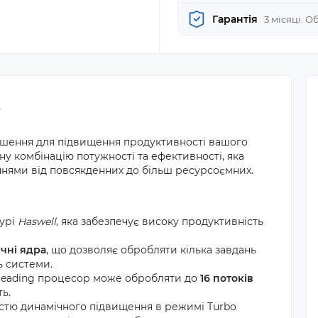
Гарантія
3 місяці. 
3
ішення для підвищення продуктивності вашого
у комбінацію потужності та ефективності, яка
ннями від повсякденних до більш ресурсоємних.
турі
Haswell
, яка забезпечує високу продуктивність
ичні ядра
, що дозволяє обробляти кілька завдань
ь системи.
hreading процесор може обробляти до
16 потоків
ь.
стю динамічного підвищення в режимі Turbo