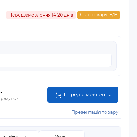
Стан товару: Б/В
Передзамовлення 14-20 днів
.
Передзамовлення
 рахунок
Презентація товару
Monobank
Абанк