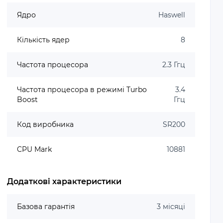
Ядро
Haswell
Кількість ядер
8
Частота процесора
2.3 Ггц
Частота процесора в режимі Turbo
3.4
Boost
Ггц
Код виробника
SR200
CPU Mark
10881
Додаткові характеристики
Базова гарантія
3 місяці