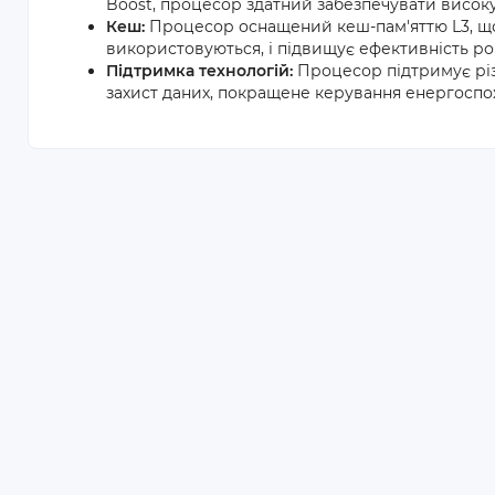
Boost, процесор здатний забезпечувати високу
Кеш:
Процесор оснащений кеш-пам'яттю L3, що
використовуються, і підвищує ефективність ро
Підтримка технологій:
Процесор підтримує різном
захист даних, покращене керування енергоспо