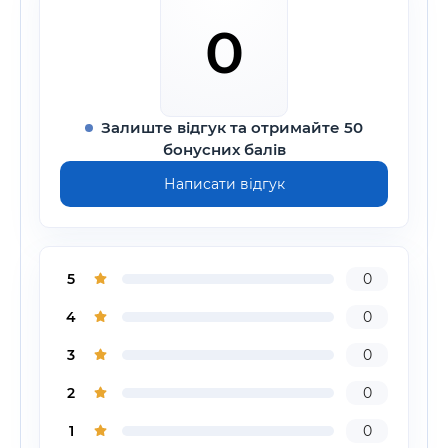
0
Залиште відгук та отримайте 50
бонусних балів
Написати відгук
5
0
4
0
3
0
2
0
1
0