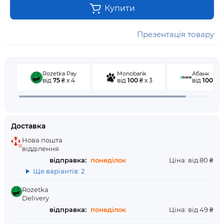
Купити
Презентація товару
Rozetka Pay
Monobank
Абанк
від
75
₴ x 4
від
100
₴ x 3
від
100
₴ x
Доставка
Нова пошта
відділення
відправка:
понеділок
Ціна: від 80 ₴
Ще варіантів: 2
Rozetka
Delivery
відправка:
понеділок
Ціна: від 49 ₴