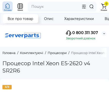
0
Головна
Меню
Кошик
Все про товар
Опис
Характеристики
Ві
0 800 311 307
Зворотний дзвінок
Головна
Комплектуючі
Процесори
Процесор Intel Xeon E
Процесор Intel Xeon E5-2620 v4
SR2R6
Б/В