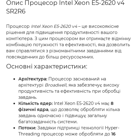
Опис Процесор Intel Xeon E5-2620 v4
SR2R6
Процесор
Intel Xeon E5-2620 v4
– це високоякісне
рішення для підвищення продуктивності вашого
комп'ютера. З цим процесором ви отримаєте відмінну
комбінацію потужності та ефективності, яка дозволить
вам справлятися з різноманітними завданнями від
повсякденних до більш ресурсоємних.
Основні характеристики:
Архітектура:
Процесор заснований на
архітектурі
Broadwell
, яка забезпечує високу
продуктивність та ефективність при обробці
завдань.
Кількість ядер:
Intel Xeon E5-2620 v4 має
8
фізичні ядра
, що дозволяє обробляти кілька
завдань одночасно і підвищує загальну
багатозадачність системи.
Потоки:
Завдяки підтримці технології Hyper-
Threading процесор може обробляти до
16