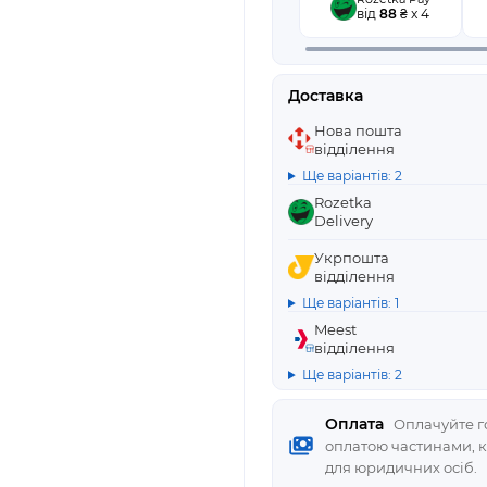
від
88
₴ x 4
Доставка
Нова пошта
відділення
Ще варіантів: 2
Rozetka
Delivery
Укрпошта
відділення
Ще варіантів: 1
Meest
відділення
Ще варіантів: 2
Оплата
Оплачуйте го
оплатою частинами, 
для юридичних осіб.