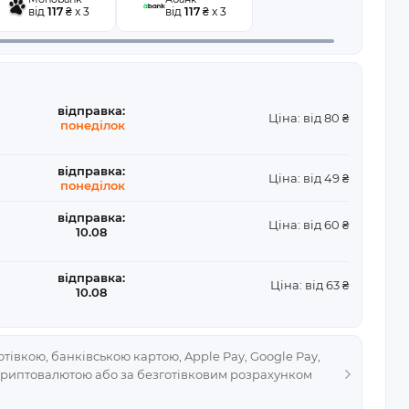
від
117
₴ x 3
від
117
₴ x 3
відправка:
Ціна: від 80 ₴
понеділок
відправка:
Ціна: від 49 ₴
понеділок
відправка:
Ціна: від 60 ₴
10.08
відправка:
Ціна: від 63 ₴
10.08
тівкою, банківською картою, Apple Pay, Google Pay,
криптовалютою або за безготівковим розрахунком