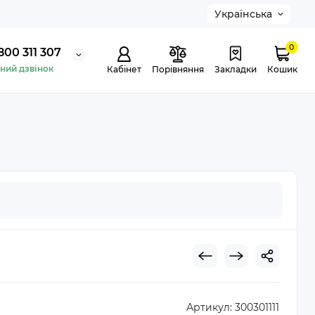
Українська
0
800 311 307
ний дзвінок
Кабінет
Порівняння
Закладки
Кошик
Артикул:
300301111