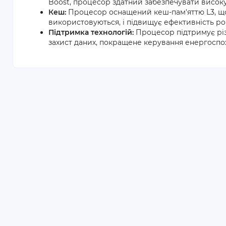
Boost, процесор здатний забезпечувати високу
Кеш:
Процесор оснащений кеш-пам'яттю L3, що
використовуються, і підвищує ефективність ро
Підтримка технологій:
Процесор підтримує різном
захист даних, покращене керування енергоспо