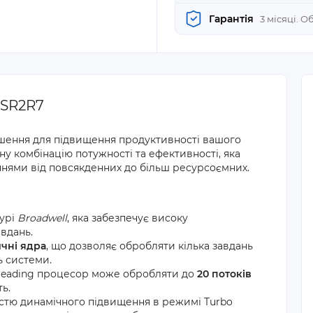
Гарантія
3 місяці. 
 SR2R7
ішення для підвищення продуктивності вашого
у комбінацію потужності та ефективності, яка
ннями від повсякденних до більш ресурсоємних.
турі
Broadwell
, яка забезпечує високу
авдань.
ичні ядра
, що дозволяє обробляти кілька завдань
ь системи.
hreading процесор може обробляти до
20 потоків
ь.
стю динамічного підвищення в режимі Turbo