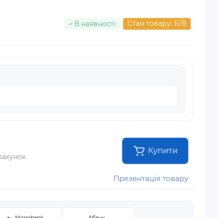
Стан товару: Б/В
В наявності
Купити
рахунок
Презентація товару
Monobank
Абанк