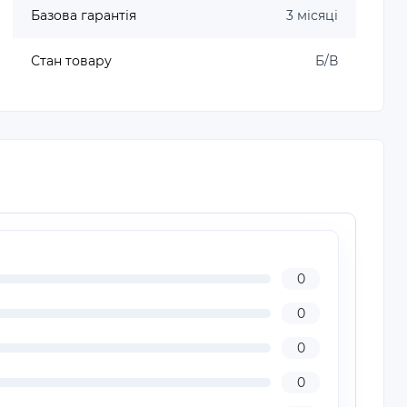
Базова гарантія
3 місяці
Стан товару
Б/В
0
0
0
0