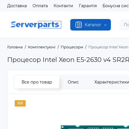
Доставка
Оплата
Контакти
Гарантія
Бонусна си
Каталог
Головна
Комплектуючі
Процесори
Процесор Intel Xeon
Процесор Intel Xeon E5-2630 v4 SR2
Все про товар
Опис
Характеристик
Б/В