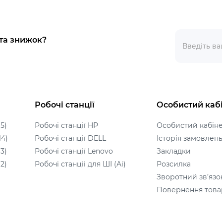
 та знижок?
Робочі станції
Особистий каб
5)
Робочі станції HP
Особистий кабін
14)
Робочі станції DELL
Історія замовлен
3)
Робочі станції Lenovo
Закладки
2)
Робочі станціі для ШІ (Ai)
Розсилка
Зворотний зв’язо
Повернення това