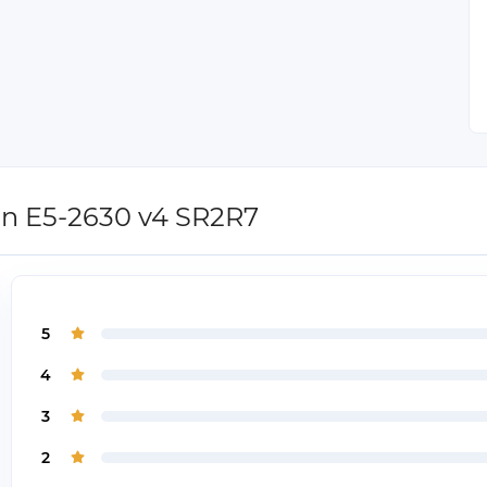
on E5-2630 v4 SR2R7
5
4
3
2