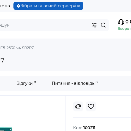
стема
Зібрати власний сервер/пк
0 
Зворот
 E5-2630 v4 SR2R7
R7
0
0
и
Відгуки
Питання - відповідь
Код:
100211