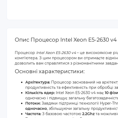
Опис Процесор Intel Xeon E5-2630 v4
Процесор
Intel Xeon E5-2630 v4
– це високоякісне р
комп'ютера. З цим процесором ви отримаєте відмінн
дозволить вам справлятися з різноманітними завда
Основні характеристики:
Архітектура:
Процесор заснований на архітек
продуктивність та ефективність при обробці з
Кількість ядер:
Intel Xeon E5-2630 v4 має
10 фіз
одночасно і підвищує загальну багатозадачніст
Потоки:
Завдяки підтримці технології Hyper-T
одночасно
, збільшуючи загальну продуктивніст
Частота:
З базовою частотою
2.2Ghz
та можливі