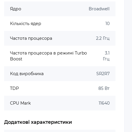
Ядро
Broadwell
Кількість ядер
10
Частота процесора
2.2 Ггц
Частота процесора в режимі Turbo
3.1
Boost
Ггц
Код виробника
SR2R7
TDP
85 Вт
CPU Mark
11640
Додаткові характеристики