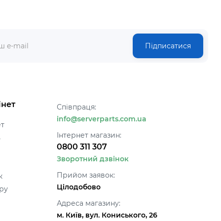
Підписатися
інет
Співпраця:
info@serverparts.com.ua
ет
Інтернет магазин:
ь
0800 311 307
Зворотний дзвінок
Прийом заявок:
к
Цілодобово
ру
Адреса магазину:
м. Київ, вул. Кониського, 26