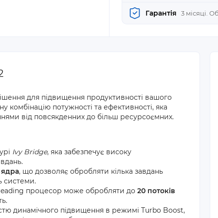
Гарантія
3 місяці. 
2
рішення для підвищення продуктивності вашого
у комбінацію потужності та ефективності, яка
ннями від повсякденних до більш ресурсоємних.
турі
Ivy Bridge
, яка забезпечує високу
авдань.
і ядра
, що дозволяє обробляти кілька завдань
ь системи.
hreading процесор може обробляти до
20 потоків
ь.
тю динамічного підвищення в режимі Turbo Boost,