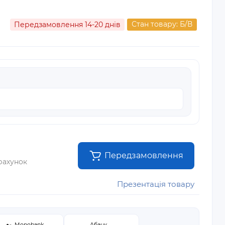
Стан товару: Б/В
Передзамовлення 14-20 днів
Передзамовлення
рахунок
Презентація товару
Monobank
Абанк