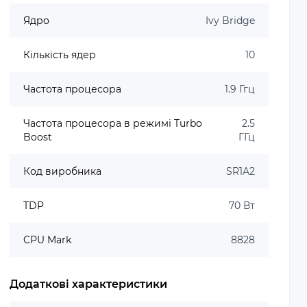
Ядро
Ivy Bridge
Кількість ядер
10
Частота процесора
1.9 Ггц
Частота процесора в режимі Turbo
2.5
Boost
ГГц
Код виробника
SR1A2
TDP
70 Вт
CPU Mark
8828
Додаткові характеристики