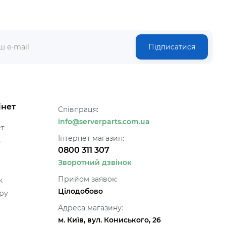
Підписатися
інет
Співпраця:
info@serverparts.com.ua
ет
Інтернет магазин:
ь
0800 311 307
Зворотний дзвінок
Прийом заявок:
к
Цілодобово
ру
Адреса магазину:
м. Київ, вул. Кониського, 26