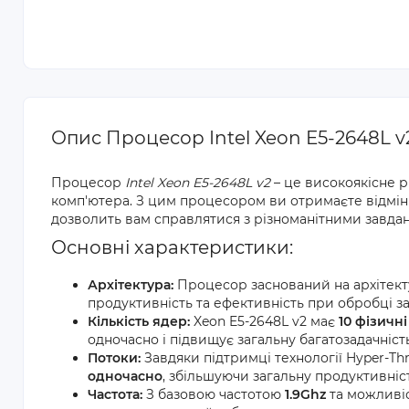
Опис Процесор Intel Xeon E5-2648L v
Процесор
Intel Xeon E5-2648L v2
– це високоякісне 
комп'ютера. З цим процесором ви отримаєте відмінн
дозволить вам справлятися з різноманітними завда
Основні характеристики:
Архітектура:
Процесор заснований на архітек
продуктивність та ефективність при обробці з
Кількість ядер:
Xeon E5-2648L v2 має
10 фізичн
одночасно і підвищує загальну багатозадачніст
Потоки:
Завдяки підтримці технології Hyper-T
одночасно
, збільшуючи загальну продуктивніст
Частота:
З базовою частотою
1.9Ghz
та можливіс