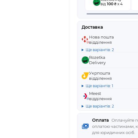
від
100
₴ x 4
Доставка
Нова пошта
відділення
Ще варіантів: 2
Rozetka
Delivery
Укрпошта
відділення
Ще варіантів: 1
Meest
відділення
Ще варіантів: 2
Оплата
Оплачуйте го
оплатою частинами, 
для юридичних осіб.