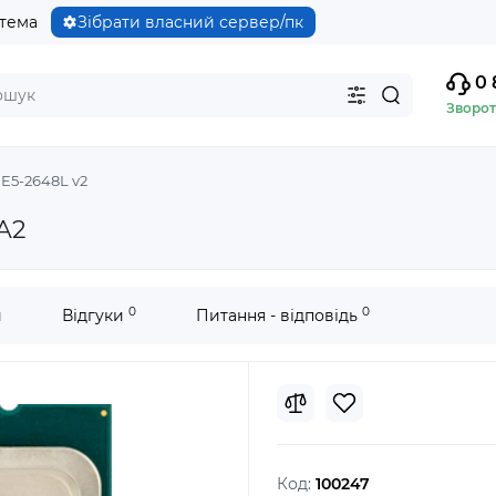
стема
Зібрати власний сервер/пк
0 
Зворот
 E5-2648L v2
A2
0
0
и
Відгуки
Питання - відповідь
Код:
100247