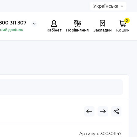
Українська
0
800 311 307
ний дзвінок
Кабінет
Порівняння
Закладки
Кошик
Артикул:
300301147