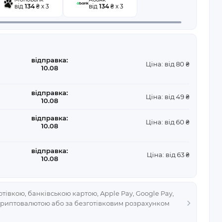
від
134
₴ x 3
від
134
₴ x 3
відправка:
Ціна: від 80 ₴
10.08
відправка:
Ціна: від 49 ₴
10.08
відправка:
Ціна: від 60 ₴
10.08
відправка:
Ціна: від 63 ₴
10.08
тівкою, банківською картою, Apple Pay, Google Pay,
криптовалютою або за безготівковим розрахунком