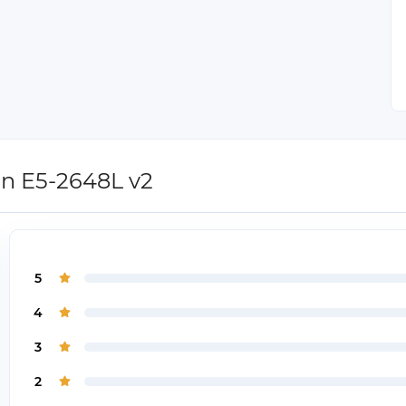
n E5-2648L v2
5
4
3
2