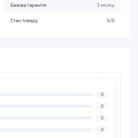
Базова гарантія
3 місяці
Стан товару
Б/В
0
0
0
0