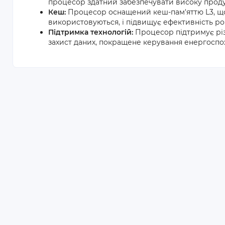
процесор здатний забезпечувати високу проду
Кеш:
Процесор оснащений кеш-пам'яттю L3, що
використовуються, і підвищує ефективність ро
Підтримка технологій:
Процесор підтримує різном
захист даних, покращене керування енергоспо