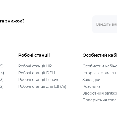
 та знижок?
Робочі станції
Особистий каб
5)
Робочі станції HP
Особистий кабін
14)
Робочі станції DELL
Історія замовлен
3)
Робочі станції Lenovo
Закладки
2)
Робочі станціі для ШІ (Ai)
Розсилка
Зворотний зв’язо
Повернення това