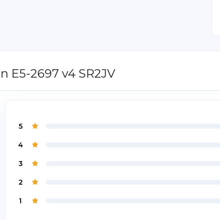
n E5-2697 v4 SR2JV
5
4
3
2
1