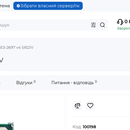
стема
Зібрати власний сервер/пк
0 
Зворот
 E5-2697 v4 SR2JV
V
0
0
и
Відгуки
Питання - відповідь
Код:
100198