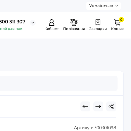
Українська
0
800 311 307
ний дзвінок
Кабінет
Порівняння
Закладки
Кошик
Артикул:
300301098