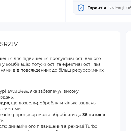
Гарантія
3 місяці. 
 SR2JV
ішення для підвищення продуктивності вашого
у комбінацію потужності та ефективності, яка
ннями від повсякденних до більш ресурсоємних.
турі
Broadwell
, яка забезпечує високу
авдань.
 ядра
, що дозволяє обробляти кілька завдань
ь системи.
hreading процесор може обробляти до
36 потоків
ь.
стю динамічного підвищення в режимі Turbo