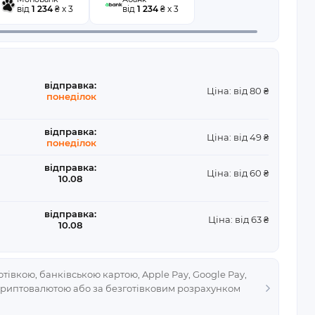
від
1 234
₴ x 3
від
1 234
₴ x 3
відправка:
Ціна: від 80 ₴
понеділок
відправка:
Ціна: від 49 ₴
понеділок
відправка:
Ціна: від 60 ₴
10.08
відправка:
Ціна: від 63 ₴
10.08
тівкою, банківською картою, Apple Pay, Google Pay,
криптовалютою або за безготівковим розрахунком