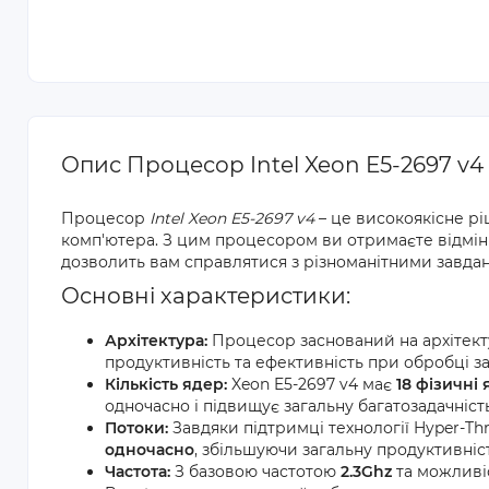
Опис Процесор Intel Xeon E5-2697 v4
Процесор
Intel Xeon E5-2697 v4
– це високоякісне р
комп'ютера. З цим процесором ви отримаєте відмінн
дозволить вам справлятися з різноманітними завда
Основні характеристики:
Архітектура:
Процесор заснований на архітек
продуктивність та ефективність при обробці з
Кількість ядер:
Xeon E5-2697 v4 має
18 фізичні
одночасно і підвищує загальну багатозадачніст
Потоки:
Завдяки підтримці технології Hyper-T
одночасно
, збільшуючи загальну продуктивніст
Частота:
З базовою частотою
2.3Ghz
та можливі