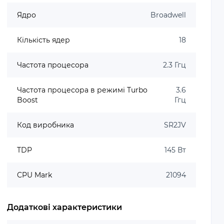
Ядро
Broadwell
Кількість ядер
18
Частота процесора
2.3 Ггц
Частота процесора в режимі Turbo
3.6
Boost
Ггц
Код виробника
SR2JV
TDP
145 Вт
CPU Mark
21094
Додаткові характеристики