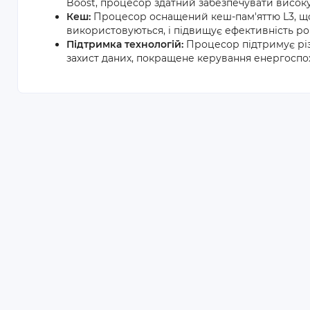
Boost, процесор здатний забезпечувати високу
Кеш:
Процесор оснащений кеш-пам'яттю L3, що
використовуються, і підвищує ефективність ро
Підтримка технологій:
Процесор підтримує різном
захист даних, покращене керування енергоспо