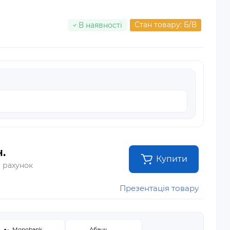
Стан товару: Б/В
В наявності
.
Купити
а рахунок
Презентація товару
Monobank
Абанк