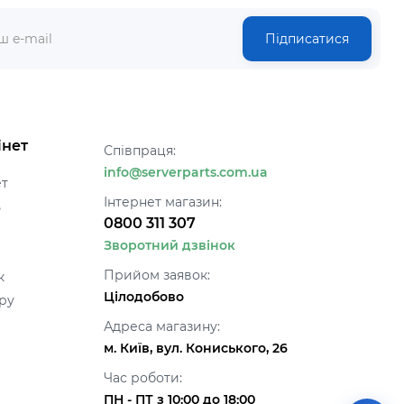
Підписатися
інет
Співпраця:
info@serverparts.com.ua
ет
Інтернет магазин:
ь
0800 311 307
Зворотний дзвінок
Прийом заявок:
к
Цілодобово
ру
Адреса магазину:
м. Київ, вул. Кониського, 26
Час роботи:
ПН - ПТ з 10:00 до 18:00