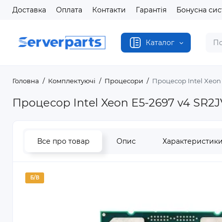
Доставка
Оплата
Контакти
Гарантія
Бонусна си
Каталог
Головна
Комплектуючі
Процесори
Процесор Intel Xeon
Процесор Intel Xeon E5-2697 v4 SR2J
Все про товар
Опис
Характеристик
Б/В