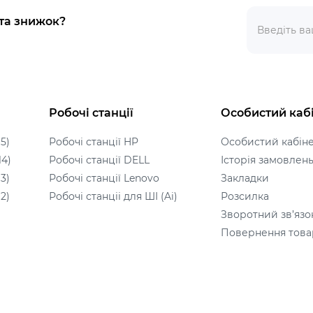
 та знижок?
Робочі станції
Особистий каб
5)
Робочі станції HP
Особистий кабін
14)
Робочі станції DELL
Історія замовлен
3)
Робочі станції Lenovo
Закладки
2)
Робочі станціі для ШІ (Ai)
Розсилка
Зворотний зв’язо
Повернення това