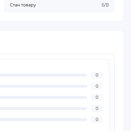
Стан товару
Б/В
0
0
0
0
0