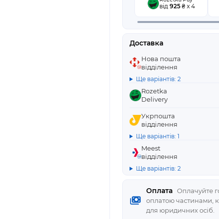
від
925
₴ x 4
Доставка
Нова пошта
відділення
Ще варіантів: 2
Rozetka
Delivery
Укрпошта
відділення
Ще варіантів: 1
Meest
відділення
Ще варіантів: 2
Оплата
Оплачуйте го
оплатою частинами, 
для юридичних осіб.