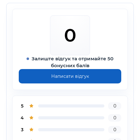
0
Залиште відгук та отримайте 50
бонусних балів
Написати відгук
5
0
4
0
3
0