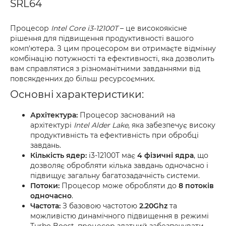
SRL64
Процесор
Intel Core i3-12100T
– це високоякісне
рішення для підвищення продуктивності вашого
комп'ютера. З цим процесором ви отримаєте відмінну
комбінацію потужності та ефективності, яка дозволить
вам справлятися з різноманітними завданнями від
повсякденних до більш ресурсоємних.
Основні характеристики:
Архітектура:
Процесор заснований на
архітектурі
Intel Alder Lake
, яка забезпечує високу
продуктивність та ефективність при обробці
завдань.
Кількість ядер:
i3-12100T має
4 фізичні ядра
, що
дозволяє обробляти кілька завдань одночасно і
підвищує загальну багатозадачність системи.
Потоки:
Процесор може обробляти до
8 потоків
одночасно
.
Частота:
З базовою частотою
2.20Ghz
та
можливістю динамічного підвищення в режимі