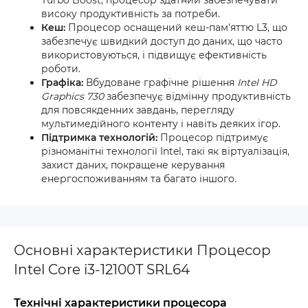
Turbo Boost, процесор здатний забезпечувати
високу продуктивність за потреби.
Кеш:
Процесор оснащений кеш-пам'яттю L3, що
забезпечує швидкий доступ до даних, що часто
використовуються, і підвищує ефективність
роботи.
Графіка:
Вбудоване графічне рішення
Intel HD
Graphics 730
забезпечує відмінну продуктивність
для повсякденних завдань, перегляду
мультимедійного контенту і навіть деяких ігор.
Підтримка технологій:
Процесор підтримує
різноманітні технології Intel, такі як віртуалізація,
захист даних, покращене керування
енергоспоживанням та багато іншого.
Основні характеристики Процесор
Intel Core i3-12100T SRL64
Технічні характеристики процесора