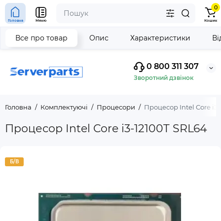
0
Головна
Меню
Кошик
Все про товар
Опис
Характеристики
Ві
0 800 311 307
Зворотний дзвінок
Головна
Комплектуючі
Процесори
Процесор Intel Core i3
Процесор Intel Core i3-12100T SRL64
Б/В