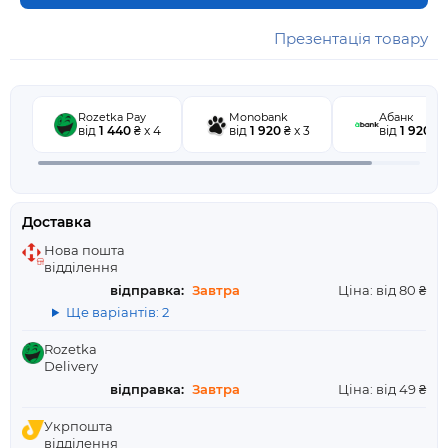
Презентація товару
Rozetka Pay
Monobank
Абанк
від
1 440
₴ x 4
від
1 920
₴ x 3
від
1 920
₴ x
Доставка
Нова пошта
відділення
відправка:
Завтра
Ціна: від 80 ₴
Ще варіантів: 2
Rozetka
Delivery
відправка:
Завтра
Ціна: від 49 ₴
Укрпошта
відділення